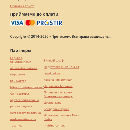
Полный текст
Приймаємо до оплати
Copyright © 2014-2026 «Протокол». Все права защищены.
Партнёры
Серьги с
Винный шкаф
бриллиантами
Подготовка к НМТ / ВНО
alliancetechnika.ua
pereklad.ua
миралинкс
hospice-life.com.ua/
Веб мастер
Перевозка больных
https://motokosmos.ua/
Перевозка лежачих
Синтезаторы
больных за границу
agrotechnika.com.ua
Шкафы купе
perevod.agency
Брендовые сумки
europeservice.com.ua
Натяжные потолки Nova
mk-translations.ua
Stelya
текст юа
maltina.com.ua