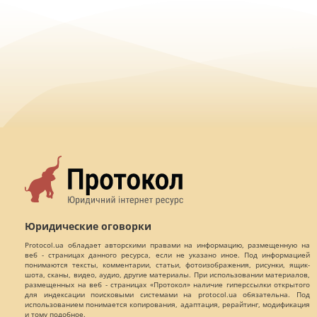
Юридические оговорки
Protocol.ua обладает авторскими правами на информацию, размещенную на
веб - страницах данного ресурса, если не указано иное. Под информацией
понимаются тексты, комментарии, статьи, фотоизображения, рисунки, ящик-
шота, сканы, видео, аудио, другие материалы. При использовании материалов,
размещенных на веб - страницах «Протокол» наличие гиперссылки открытого
для индексации поисковыми системами на protocol.ua обязательна. Под
использованием понимается копирования, адаптация, рерайтинг, модификация
и тому подобное.