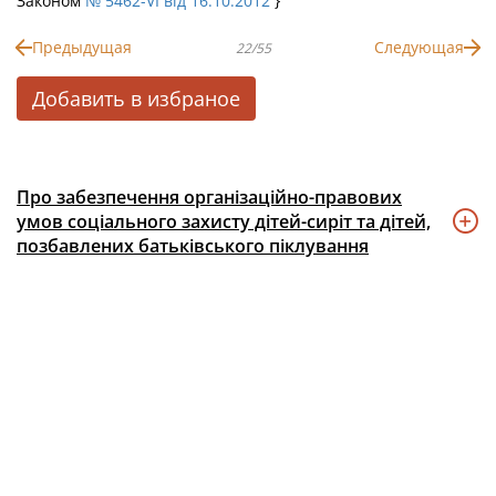
Законом
№ 5462-VI від 16.10.2012
}
Предыдущая
Следующая
22/55
Добавить в избраное
Про забезпечення організаційно-правових
умов соціального захисту дітей-сиріт та дітей,
позбавлених батьківського піклування