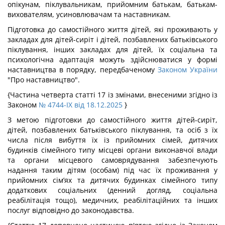
опікунам, піклувальникам, прийомним батькам, батькам-
вихователям, усиновлювачам та наставникам.
Підготовка до самостійного життя дітей, які проживають у
закладах для дітей-сиріт і дітей, позбавлених батьківського
піклування, інших закладах для дітей, їх соціальна та
психологічна адаптація можуть здійснюватися у формі
наставництва в порядку, передбаченому
Законом України
"Про наставництво".
{Частина четверта статті 17 із змінами, внесеними згідно із
Законом
№ 4744-IX від 18.12.2025
}
З метою підготовки до самостійного життя дітей-сиріт,
дітей, позбавлених батьківського піклування, та осіб з їх
числа після вибуття їх із прийомних сімей, дитячих
будинків сімейного типу місцеві органи виконавчої влади
та органи місцевого самоврядування забезпечують
надання таким дітям (особам) під час їх проживання у
прийомних сім’ях та дитячих будинках сімейного типу
додаткових соціальних (денний догляд, соціальна
реабілітація тощо), медичних, реабілітаційних та інших
послуг відповідно до законодавства.