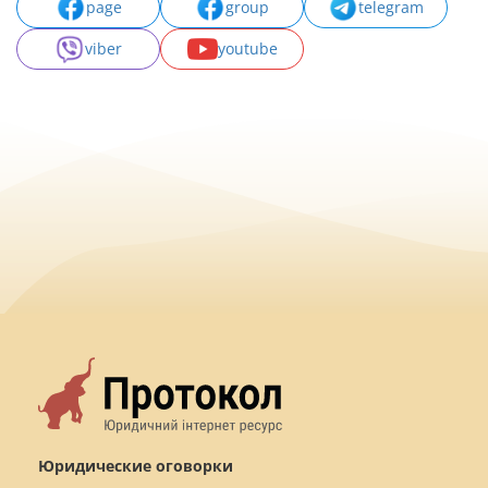
page
group
telegram
viber
youtube
Юридические оговорки