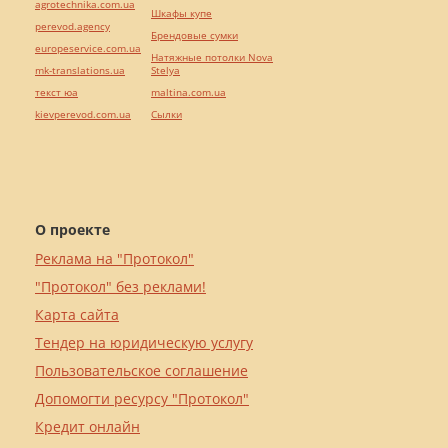
agrotechnika.com.ua
Шкафы купе
perevod.agency
Брендовые сумки
europeservice.com.ua
Натяжные потолки Nova
mk-translations.ua
Stelya
текст юа
maltina.com.ua
kievperevod.com.ua
Cылки
О проекте
Реклама на "Протокол"
"Протокол" без реклами!
Карта сайта
Тендер на юридическую услугу
Пользовательское соглашение
Допомогти ресурсу "Протокол"
Кредит онлайн