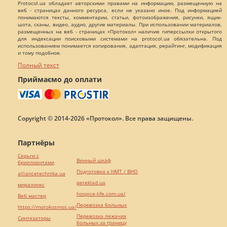
Protocol.ua обладает авторскими правами на информацию, размещенную на
веб - страницах данного ресурса, если не указано иное. Под информацией
понимаются тексты, комментарии, статьи, фотоизображения, рисунки, ящик-
шота, сканы, видео, аудио, другие материалы. При использовании материалов,
размещенных на веб - страницах «Протокол» наличие гиперссылки открытого
для индексации поисковыми системами на protocol.ua обязательна. Под
использованием понимается копирования, адаптация, рерайтинг, модификация
и тому подобное.
Полный текст
Приймаємо до оплати
Copyright © 2014-2026 «Протокол». Все права защищены.
Партнёры
Серьги с
Винный шкаф
бриллиантами
Подготовка к НМТ / ВНО
alliancetechnika.ua
pereklad.ua
миралинкс
hospice-life.com.ua/
Веб мастер
Перевозка больных
https://motokosmos.ua/
Перевозка лежачих
Синтезаторы
больных за границу