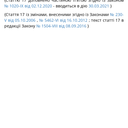
{Статтю 17 доповнено частиною п'ятою згідно із Законом
№ 1020-IX від 02.12.2020
- вводиться в дію
30.03.2021
}
{Стаття 17 із змінами, внесеними згідно із Законами
№ 230-
V від 05.10.2006
,
№ 5462-VI від 16.10.2012
; текст статті 17 в
редакції Закону
№ 1504-VIII від 08.09.2016
}