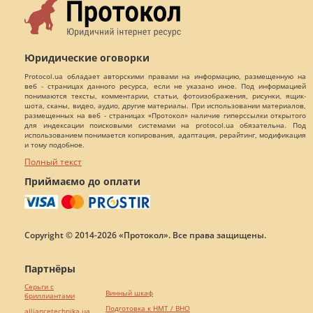
Юридические оговорки
Protocol.ua обладает авторскими правами на информацию, размещенную на
веб - страницах данного ресурса, если не указано иное. Под информацией
понимаются тексты, комментарии, статьи, фотоизображения, рисунки, ящик-
шота, сканы, видео, аудио, другие материалы. При использовании материалов,
размещенных на веб - страницах «Протокол» наличие гиперссылки открытого
для индексации поисковыми системами на protocol.ua обязательна. Под
использованием понимается копирования, адаптация, рерайтинг, модификация
и тому подобное.
Полный текст
Приймаємо до оплати
Copyright © 2014-2026 «Протокол». Все права защищены.
Партнёры
Серьги с
Винный шкаф
бриллиантами
Подготовка к НМТ / ВНО
alliancetechnika.ua