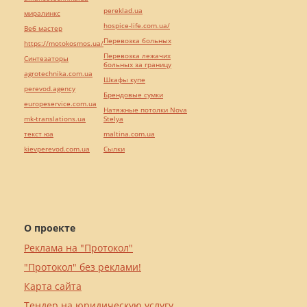
pereklad.ua
миралинкс
hospice-life.com.ua/
Веб мастер
Перевозка больных
https://motokosmos.ua/
Перевозка лежачих
Синтезаторы
больных за границу
agrotechnika.com.ua
Шкафы купе
perevod.agency
Брендовые сумки
europeservice.com.ua
Натяжные потолки Nova
mk-translations.ua
Stelya
текст юа
maltina.com.ua
kievperevod.com.ua
Cылки
О проекте
Реклама на "Протокол"
"Протокол" без реклами!
Карта сайта
Тендер на юридическую услугу