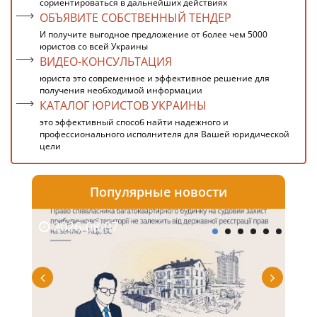
сориентироваться в дальнейших действиях
ОБЪЯВИТЕ СОБСТВЕННЫЙ ТЕНДЕР
И получите выгодное предложение от более чем 5000
юристов со всей Украины
ВИДЕО-КОНСУЛЬТАЦИЯ
юриста это современное и эффективное решение для
получения необходимой информации
КАТАЛОГ ЮРИСТОВ УКРАИНЫ
это эффективный способ найти надежного и
профессионального исполнителя для Вашей юридической
цели
Популярные новости
2026-08-07
20