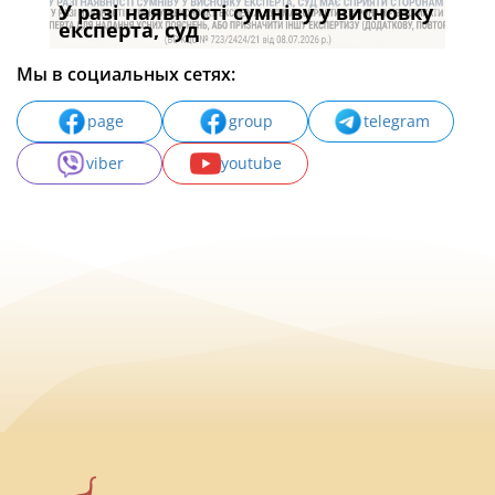
У разі наявності сумніву у висновку
Якщ
с
експерта, суд
вла
Мы в социальных сетях:
page
group
telegram
viber
youtube