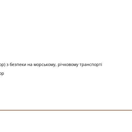
р) з безпеки на морському, річковому транспорті
ор