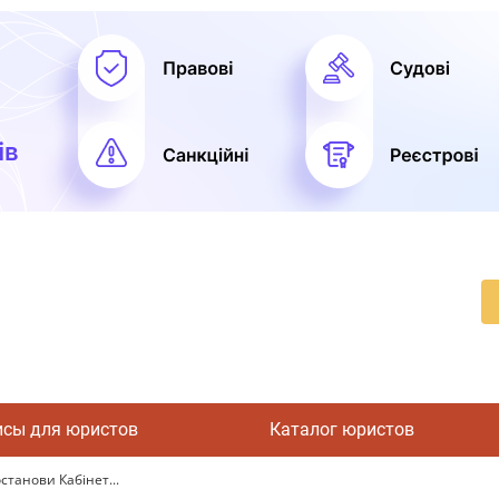
исы для юристов
Каталог юристов
станови Кабінет...