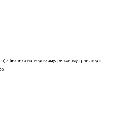
р) з безпеки на морському, річковому транспорті
ор