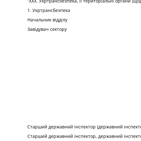
“XXX. Укртрансбезпека, її територіальні органи (щ
1. Укртрансбезпека
Начальник відділу
Завідувач сектору
Старший державний інспектор (державний інспекто
Старший державний інспектор, державний інспект