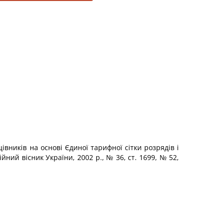
івників на основі Єдиної тарифної сітки розрядів і
йний вісник України, 2002 р., № 36, ст. 1699, № 52,