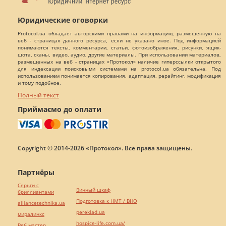
Юридические оговорки
Protocol.ua обладает авторскими правами на информацию, размещенную на
веб - страницах данного ресурса, если не указано иное. Под информацией
понимаются тексты, комментарии, статьи, фотоизображения, рисунки, ящик-
шота, сканы, видео, аудио, другие материалы. При использовании материалов,
размещенных на веб - страницах «Протокол» наличие гиперссылки открытого
для индексации поисковыми системами на protocol.ua обязательна. Под
использованием понимается копирования, адаптация, рерайтинг, модификация
и тому подобное.
Полный текст
Приймаємо до оплати
Copyright © 2014-2026 «Протокол». Все права защищены.
Партнёры
Серьги с
Винный шкаф
бриллиантами
Подготовка к НМТ / ВНО
alliancetechnika.ua
pereklad.ua
миралинкс
hospice-life.com.ua/
Веб мастер