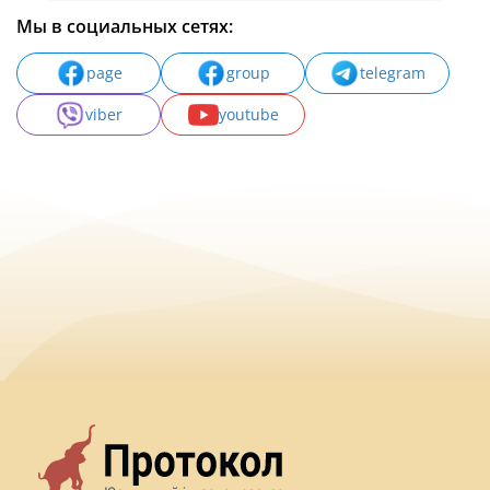
Мы в социальных сетях:
page
group
telegram
viber
youtube