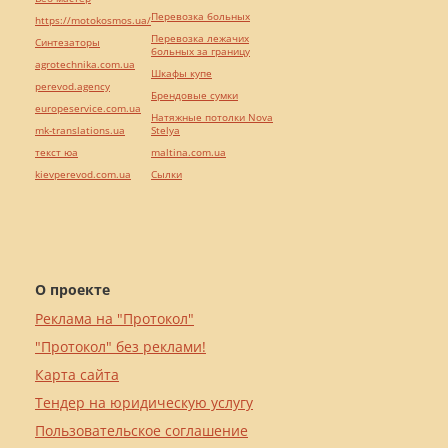
Перевозка больных
https://motokosmos.ua/
Перевозка лежачих
Синтезаторы
больных за границу
agrotechnika.com.ua
Шкафы купе
perevod.agency
Брендовые сумки
europeservice.com.ua
Натяжные потолки Nova
mk-translations.ua
Stelya
текст юа
maltina.com.ua
kievperevod.com.ua
Cылки
О проекте
Реклама на "Протокол"
"Протокол" без реклами!
Карта сайта
Тендер на юридическую услугу
Пользовательское соглашение