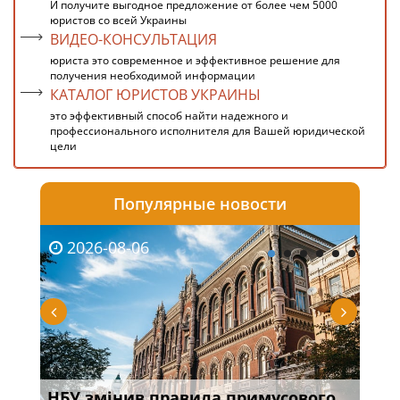
И получите выгодное предложение от более чем 5000
юристов со всей Украины
ВИДЕО-КОНСУЛЬТАЦИЯ
юриста это современное и эффективное решение для
получения необходимой информации
КАТАЛОГ ЮРИСТОВ УКРАИНЫ
это эффективный способ найти надежного и
профессионального исполнителя для Вашей юридической
цели
Популярные новости
2026-08-06
20
НБУ змінив правила примусового
Якщ