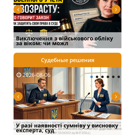
Виключення з військового обліку
Спі
за віком: чи можл
осо
Судебные решения
2026-08-06
20
У разі наявності сумніву у висновку
Якщ
с
експерта, суд
вла