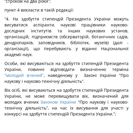
“строком на два роки”;
пункт 4 викласти в такій редакції:
“4. На здобуття стипендій Президента України можуть
висуватися аспіранти, наукові працівники науково-
дослідних інститутів та інших наукових установ,
організацій, підприємств (обсерваторій, ботанічних садів,
дендропарків, заповідників, бібліотек, музеїв) (далі -
організації), що перебувають у віданні Національної
академії наук.
Особи, які висуваються на здобуття стипендій Президента
України, повинні відповідати визначенню терміна
“молодий вчений”
, наведеному у Законі України “Про
наукову і науково-технічну діяльність”.
Вік осіб, які висуваються на здобуття стипендій Президента
України, не може перевищувати вік, визначений для
молодих вчених
Законом України
“Про наукову і науково-
технічну діяльність”, на час їх висування для участі у
конкурсі на здобуття стипендій Президента України.”;