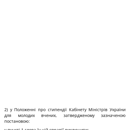
2) у Положенні про стипендії Кабінету Міністрів України
для молодих вчених, затвердженому зазначеною
постановою:
у пункті 1 слова “у цій справі” виключити;