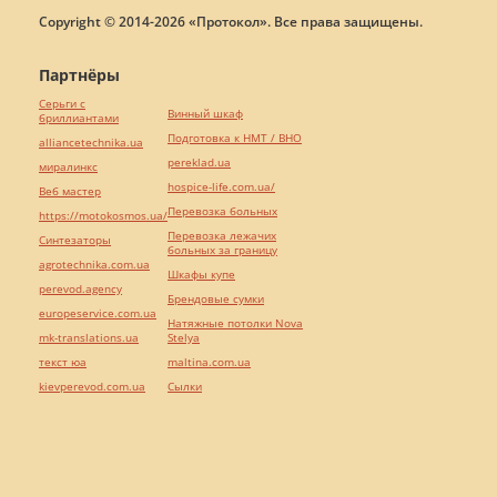
Copyright © 2014-2026 «Протокол». Все права защищены.
Партнёры
Серьги с
Винный шкаф
бриллиантами
Подготовка к НМТ / ВНО
alliancetechnika.ua
pereklad.ua
миралинкс
hospice-life.com.ua/
Веб мастер
Перевозка больных
https://motokosmos.ua/
Перевозка лежачих
Синтезаторы
больных за границу
agrotechnika.com.ua
Шкафы купе
perevod.agency
Брендовые сумки
europeservice.com.ua
Натяжные потолки Nova
mk-translations.ua
Stelya
текст юа
maltina.com.ua
kievperevod.com.ua
Cылки