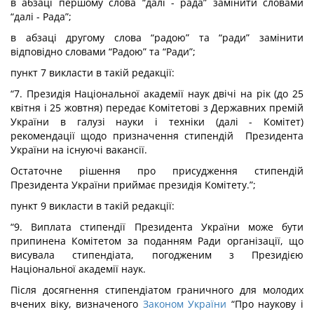
в абзаці першому слова “далі - рада” замінити словами
“далі - Рада”;
в абзаці другому слова “радою” та “ради” замінити
відповідно словами “Радою” та “Ради”;
пункт 7 викласти в такій редакції:
“7. Президія Національної академії наук двічі на рік (до 25
квітня і 25 жовтня) передає Комітетові з Державних премій
України в галузі науки і техніки (далі - Комітет)
рекомендації щодо призначення стипендій Президента
України на існуючі вакансії.
Остаточне рішення про присудження стипендій
Президента України приймає президія Комітету.”;
пункт 9 викласти в такій редакції:
“9. Виплата стипендії Президента України може бути
припинена Комітетом за поданням Ради організації, що
висувала стипендіата, погодженим з Президією
Національної академії наук.
Після досягнення стипендіатом граничного для молодих
вчених віку, визначеного
Законом України
“Про наукову і