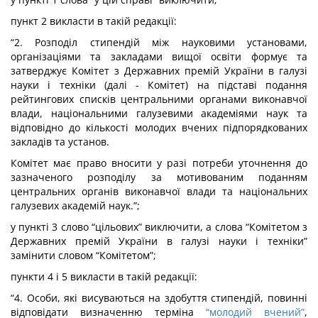
пункт 2 викласти в такій редакції:
“2. Розподіл стипендій між науковими установами,
організаціями та закладами вищої освіти формує та
затверджує Комітет з Державних премій України в галузі
науки і техніки (далі - Комітет) на підставі подання
рейтингових списків центральними органами виконавчої
влади, національними галузевими академіями наук та
відповідно до кількості молодих вчених підпорядкованих
закладів та установ.
Комітет має право вносити у разі потреби уточнення до
зазначеного розподілу за мотивованим поданням
центральних органів виконавчої влади та національних
галузевих академій наук.”;
у пункті 3 слово “цільових” виключити, а слова “Комітетом з
Державних премій України в галузі науки і техніки”
замінити словом “Комітетом”;
пункти 4 і 5 викласти в такій редакції:
“4. Особи, які висуваються на здобуття стипендій, повинні
відповідати визначенню терміна
“молодий вчений”
,