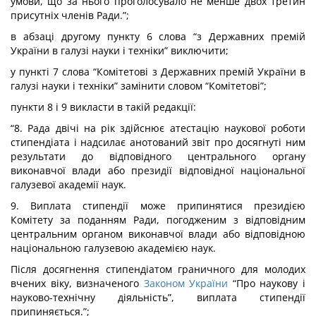
умови, що за нього проголосувало не менше двох третин
присутніх членів Ради.”;
в абзаці другому пункту 6 слова “з Державних премій
України в галузі науки і техніки” виключити;
у пункті 7 слова “Комітетові з Державних премій України в
галузі науки і техніки” замінити словом “Комітетові”;
пункти 8 і 9 викласти в такій редакції:
“8. Рада двічі на рік здійснює атестацію наукової роботи
стипендіата і надсилає анотований звіт про досягнуті ним
результати до відповідного центрального органу
виконавчої влади або президії відповідної національної
галузевої академії наук.
9. Виплата стипендії може припинятися президією
Комітету за поданням Ради, погодженим з відповідним
центральним органом виконавчої влади або відповідною
національною галузевою академією наук.
Після досягнення стипендіатом граничного для молодих
вчених віку, визначеного
Законом України
“Про наукову і
науково-технічну діяльність”, виплата стипендії
припиняється.”;