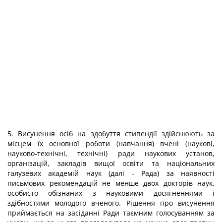
5. Висунення осіб на здобуття стипендії здійснюють за
місцем їх основної роботи (навчання) вчені (наукові,
науково-технічні, технічні) ради наукових установ,
організацій, закладів вищої освіти та національних
галузевих академій наук (далі - Рада) за наявності
письмових рекомендацій не менше двох докторів наук,
особисто обізнаних з науковими досягненнями і
здібностями молодого вченого. Рішення про висунення
приймається на засіданні Ради таємним голосуванням за