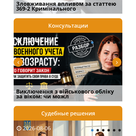
Зловживання впливом за статтею
Пер
369-2 Кримінального
інш
Консультации
2026-08-06
20
Виключення з військового обліку
Спі
за віком: чи можл
осо
Судебные решения
2026-08-06
20