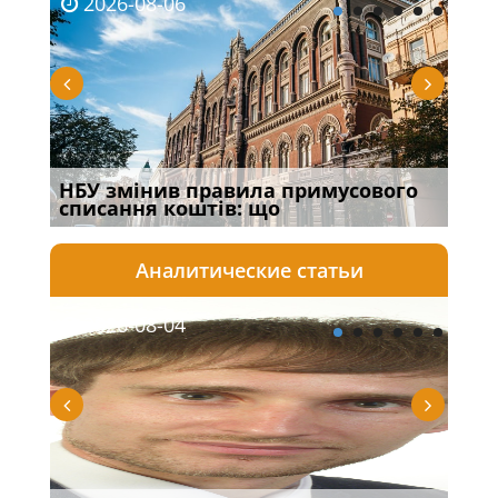
2026-08-06
20
НБУ змінив правила примусового
Якщ
списання коштів: що
від
Аналитические статьи
2026-08-04
20