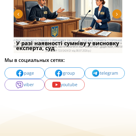
У разі наявності сумніву у висновку
Якщ
с
експерта, суд
вла
Мы в социальных сетях:
page
group
telegram
viber
youtube