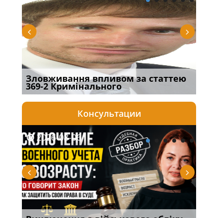
Зловживання впливом за статтею
Пер
369-2 Кримінального
інш
Консультации
2026-08-06
20