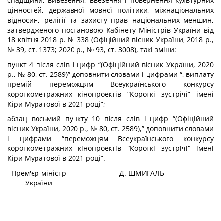
спадщини, вивезення, ввезення і повернення культурних
цінностей, державної мовної політики, міжнаціональних
відносин, релігії та захисту прав національних меншин,
затвердженого постановою Кабінету Міністрів України від
18 квітня 2018 р. № 338 (Офіційний вісник України, 2018 р.,
№ 39, ст. 1373; 2020 р., № 93, ст. 3008), такі зміни:
пункт 4 після слів і цифр “(Офіційний вісник України, 2020
р., № 80, ст. 2589)” доповнити словами і цифрами “, виплату
премій переможцям Всеукраїнського конкурсу
короткометражних кінопроектів “Короткі зустрічі” імені
Кіри Муратової в 2021 році”;
абзац восьмий пункту 10 після слів і цифр “(Офіційний
вісник України, 2020 р., № 80, ст. 2589),” доповнити словами
і цифрами “переможцям Всеукраїнського конкурсу
короткометражних кінопроектів “Короткі зустрічі” імені
Кіри Муратової в 2021 році”.
Прем'єр-міністр
Д. ШМИГАЛЬ
України