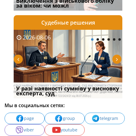
Виключення з військового обліку
Спі
за віком: чи можл
осо
Судебные решения
2026-08-06
20
У разі наявності сумніву у висновку
Якщ
с
експерта, суд
вла
Мы в социальных сетях:
page
group
telegram
viber
youtube