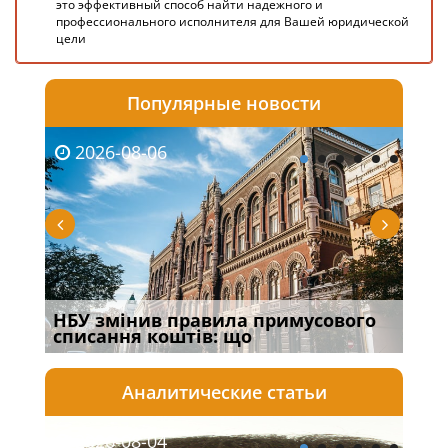
это эффективный способ найти надежного и
профессионального исполнителя для Вашей юридической
цели
Популярные новости
2026-08-06
20
НБУ змінив правила примусового
Якщ
списання коштів: що
від
Аналитические статьи
2026-08-04
20