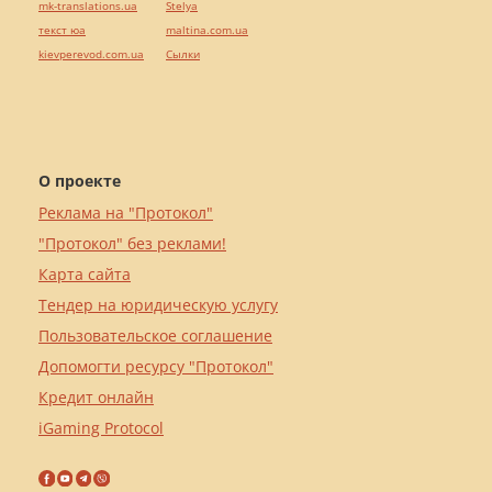
mk-translations.ua
Stelya
текст юа
maltina.com.ua
kievperevod.com.ua
Cылки
О проекте
Реклама на "Протокол"
"Протокол" без реклами!
Карта сайта
Тендер на юридическую услугу
Пользовательское соглашение
Допомогти ресурсу "Протокол"
Кредит онлайн
iGaming Protocol