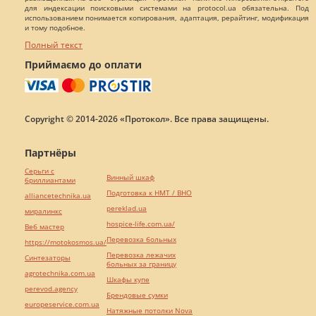
для индексации поисковыми системами на protocol.ua обязательна. Под
использованием понимается копирования, адаптация, рерайтинг, модификация
и тому подобное.
Полный текст
Приймаємо до оплати
Copyright © 2014-2026 «Протокол». Все права защищены.
Партнёры
Серьги с
Винный шкаф
бриллиантами
Подготовка к НМТ / ВНО
alliancetechnika.ua
pereklad.ua
миралинкс
hospice-life.com.ua/
Веб мастер
Перевозка больных
https://motokosmos.ua/
Перевозка лежачих
Синтезаторы
больных за границу
agrotechnika.com.ua
Шкафы купе
perevod.agency
Брендовые сумки
europeservice.com.ua
Натяжные потолки Nova