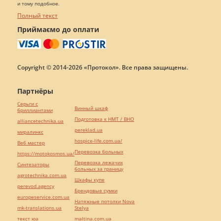
и тому подобное.
Полный текст
Приймаємо до оплати
Copyright © 2014-2026 «Протокол». Все права защищены.
Партнёры
Серьги с
Винный шкаф
бриллиантами
Подготовка к НМТ / ВНО
alliancetechnika.ua
pereklad.ua
миралинкс
hospice-life.com.ua/
Веб мастер
Перевозка больных
https://motokosmos.ua/
Перевозка лежачих
Синтезаторы
больных за границу
agrotechnika.com.ua
Шкафы купе
perevod.agency
Брендовые сумки
europeservice.com.ua
Натяжные потолки Nova
mk-translations.ua
Stelya
текст юа
maltina.com.ua