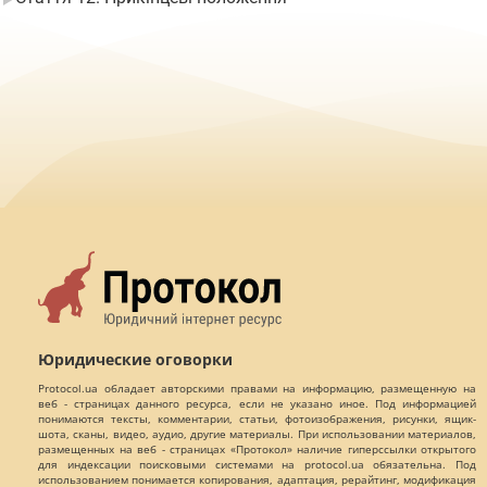
Юридические оговорки
Protocol.ua обладает авторскими правами на информацию, размещенную на
веб - страницах данного ресурса, если не указано иное. Под информацией
понимаются тексты, комментарии, статьи, фотоизображения, рисунки, ящик-
шота, сканы, видео, аудио, другие материалы. При использовании материалов,
размещенных на веб - страницах «Протокол» наличие гиперссылки открытого
для индексации поисковыми системами на protocol.ua обязательна. Под
использованием понимается копирования, адаптация, рерайтинг, модификация