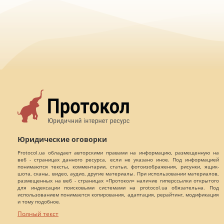
Юридические оговорки
Protocol.ua обладает авторскими правами на информацию, размещенную на
веб - страницах данного ресурса, если не указано иное. Под информацией
понимаются тексты, комментарии, статьи, фотоизображения, рисунки, ящик-
шота, сканы, видео, аудио, другие материалы. При использовании материалов,
размещенных на веб - страницах «Протокол» наличие гиперссылки открытого
для индексации поисковыми системами на protocol.ua обязательна. Под
использованием понимается копирования, адаптация, рерайтинг, модификация
и тому подобное.
Полный текст