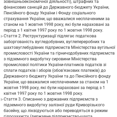
зовнішньоекономічної діяльності), штрафних та
фінансових санкцій до Державного бюджету України,
Пенсійного фонду України і Фонду соціального
страхування України, що вважалися несплаченими за
станом на 1 жовтня 1998 року, які були нараховані за
період з 1 квітня 1997 року по 1 жовтня 1998 року.
Стаття 2. Реструктуризації підлягає податкова
заборгованість вугледобувних, вуглепереробних та
шахтовуглебудівних підприємств Міністерства вугільної
промисловості України та гірничодобувних підприємств
з підземного видобутку сировини Міністерства
промислової політики України-платників податків зі
сплати податків і зборів (обов'язкових платежів) до
Державного бюджету України та до Пенсійного фонду
України, що вважалися несплаченими за станом на 1
жовтня 1998 року, які були нараховані за період з 1
квітня 1997 року по 1 жовтня 1998 року.
Стаття 3. Списанню з державних підприємств з
підземного видобутку залізної руди Криворізького
басейну, що ліквідуються або переводяться в режим
гідрозахисту (державне підприємство-шахта