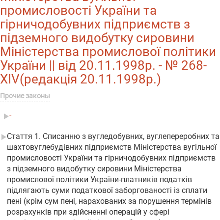
промисловості України та
гірничодобувних підприємств з
підземного видобутку сировини
Міністерства промислової політики
України || від 20.11.1998р. - № 268-
XIV(редакція 20.11.1998р.)
Прочие законы
-
Стаття 1. Списанню з вугледобувних, вуглепереробних та
шахтовуглебудівних підприємств Міністерства вугільної
промисловості України та гірничодобувних підприємств
з підземного видобутку сировини Міністерства
промислової політики України-платників податків
підлягають суми податкової заборгованості із сплати
пені (крім сум пені, нарахованих за порушення термінів
розрахунків при здійсненні операцій у сфері