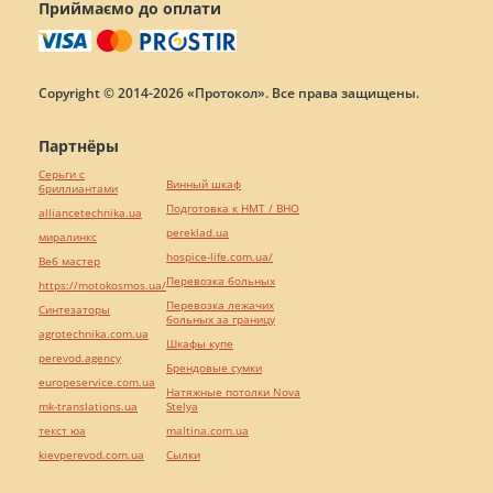
Приймаємо до оплати
Copyright © 2014-2026 «Протокол». Все права защищены.
Партнёры
Серьги с
Винный шкаф
бриллиантами
Подготовка к НМТ / ВНО
alliancetechnika.ua
pereklad.ua
миралинкс
hospice-life.com.ua/
Веб мастер
Перевозка больных
https://motokosmos.ua/
Перевозка лежачих
Синтезаторы
больных за границу
agrotechnika.com.ua
Шкафы купе
perevod.agency
Брендовые сумки
europeservice.com.ua
Натяжные потолки Nova
mk-translations.ua
Stelya
текст юа
maltina.com.ua
kievperevod.com.ua
Cылки