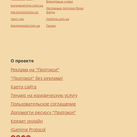
Брендовые сумки
europeservice.com.ua
Натяжные потолки Nova
mk-translations.ua
Stelya
текст юа
maltina.com.ua
kievperevod.com.ua
Cылки
О проекте
Реклама на "Протокол"
"Протокол" без реклами!
Карта сайта
Тендер на юридическую услугу
Пользовательское соглашение
Допомогти ресурсу "Протокол"
Кредит онлайн
iGaming Protocol