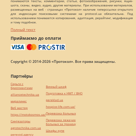
понимаются тексты, комментарии, статьи, фотоизображения, рисунки, ящик-
шота, сканы, видео, аудио, другие материалы. При использовании материалов,
размещенных на веб - страницах «Протокол» наличие гиперссылки открытого
для индексации поисковыми системами на protocol.ua обязательна. Под
использованием понимается копирования, адаптация, рерайтинг, модификация
и тому подобное.
Полный текст
Приймаємо до оплати
Copyright © 2014-2026 «Протокол». Все права защищены.
Партнёры
Серьги с
Винный шкаф
бриллиантами
Подготовка к НМТ / ВНО
alliancetechnika.ua
pereklad.ua
миралинкс
hospice-life.com.ua/
Веб мастер
Перевозка больных
https://motokosmos.ua/
Перевозка лежачих
Синтезаторы
больных за границу
agrotechnika.com.ua
Шкафы купе
perevod.agency