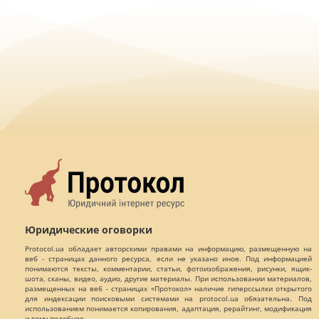
Юридические оговорки
Protocol.ua обладает авторскими правами на информацию, размещенную на
веб - страницах данного ресурса, если не указано иное. Под информацией
понимаются тексты, комментарии, статьи, фотоизображения, рисунки, ящик-
шота, сканы, видео, аудио, другие материалы. При использовании материалов,
размещенных на веб - страницах «Протокол» наличие гиперссылки открытого
для индексации поисковыми системами на protocol.ua обязательна. Под
использованием понимается копирования, адаптация, рерайтинг, модификация
и тому подобное.