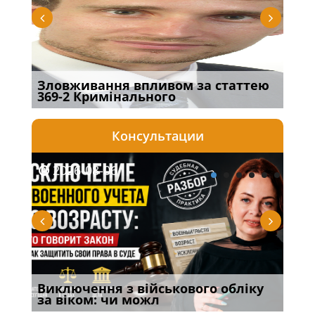
Зловживання впливом за статтею
Пер
369-2 Кримінального
інш
Консультации
2026-08-06
20
Виключення з військового обліку
Спі
за віком: чи можл
осо