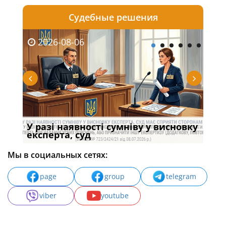
Судебные решения
2026-08-06
20
У разі наявності сумніву у висновку
Якщ
с
експерта, суд
вла
Мы в социальных сетях:
page
group
telegram
viber
youtube