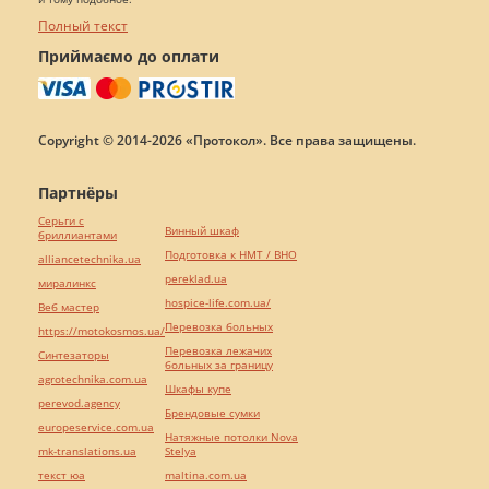
Полный текст
Приймаємо до оплати
Copyright © 2014-2026 «Протокол». Все права защищены.
Партнёры
Серьги с
Винный шкаф
бриллиантами
Подготовка к НМТ / ВНО
alliancetechnika.ua
pereklad.ua
миралинкс
hospice-life.com.ua/
Веб мастер
Перевозка больных
https://motokosmos.ua/
Перевозка лежачих
Синтезаторы
больных за границу
agrotechnika.com.ua
Шкафы купе
perevod.agency
Брендовые сумки
europeservice.com.ua
Натяжные потолки Nova
mk-translations.ua
Stelya
текст юа
maltina.com.ua