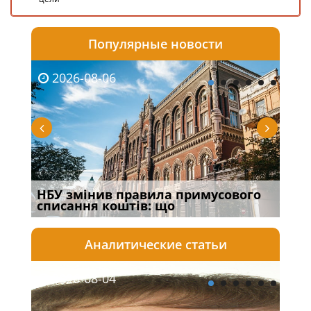
Популярные новости
2026-08-06
20
НБУ змінив правила примусового
Якщ
списання коштів: що
від
Аналитические статьи
2026-08-04
20