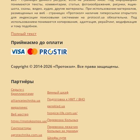
понимаются тексты, комментарии, статьи, фотоизображения, рисунки, ящик-
шота, сканы, видео, аудио, другие материалы. При использовании материалов,
размещенных на веб - страницах «Протокол» наличие гиперссылки открытого
для индексации поисковыми системами на protocol.ua обязательна. Под
использованием понимается копирования, адаптация, рерайтинг, модификация
и тому подобное.
Полный текст
Приймаємо до оплати
Copyright © 2014-2026 «Протокол». Все права защищены.
Партнёры
Серьги с
Винный шкаф
бриллиантами
Подготовка к НМТ / ВНО
alliancetechnika.ua
pereklad.ua
миралинкс
hospice-life.com.ua/
Веб мастер
Перевозка больных
https://motokosmos.ua/
Перевозка лежачих
Синтезаторы
больных за границу
agrotechnika.com.ua
Шкафы купе