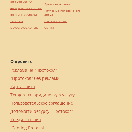
perevod.agency
Брендовые сумки
europeservice.com.ua
Натяжные потолки Nova
mk-translations.ua
Stelya
текст юа
maltina.com.ua
kievperevod.com.ua
Cылки
О проекте
Реклама на "Протокол"
"Протокол" без реклами!
Карта сайта
Тендер на юридическую услугу
Пользовательское соглашение
Допомогти ресурсу "Протокол"
Кредит онлайн
iGaming Protocol