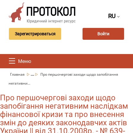
RU
Зарегистрироваться
Войти
Меню
...
Главная
Про першочергові заходи щодо запобігання
негативни...
Про першочергові заходи щодо
запобігання негативним наслідкам
фінансової кризи та про внесення
змін до деяких законодавчих актів
України || від 31.10.2008р. - № 639-