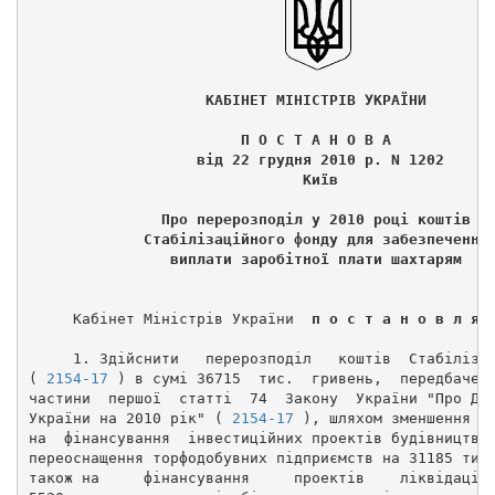
                    КАБІНЕТ МІНІСТРІВ УКРАЇНИ 
                        П О С Т А Н О В А 
                   від 22 грудня 2010 р. N 1202 
                               Київ 
               Про перерозподіл у 2010 році коштів 
             Стабілізаційного фонду для забезпечення
                виплати заробітної плати шахтарям 
     Кабінет Міністрів України  
п о с т а н о в л я 
     1. Здійснити   перерозподіл   коштів  Стабіліза
( 
2154-17
 ) в сумі 36715  тис.  гривень,  передбачен
частини  першої  статті  74  Закону  України "Про Де
України на 2010 рік" ( 
2154-17
 ), шляхом зменшення о
на  фінансування  інвестиційних проектів будівництва
переоснащення торфодобувних підприємств на 31185 тис
також на     фінансування     проектів    ліквідації