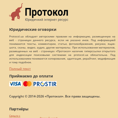
Юридические оговорки
Protocol.ua обладает авторскими правами на информацию, размещенную на
веб - страницах данного ресурса, если не указано иное. Под информацией
понимаются тексты, комментарии, статьи, фотоизображения, рисунки, ящик-
шота, сканы, видео, аудио, другие материалы. При использовании материалов,
размещенных на веб - страницах «Протокол» наличие гиперссылки открытого
для индексации поисковыми системами на protocol.ua обязательна. Под
использованием понимается копирования, адаптация, рерайтинг, модификация
и тому подобное.
Полный текст
Приймаємо до оплати
Copyright © 2014-2026 «Протокол». Все права защищены.
Партнёры
Серьги с