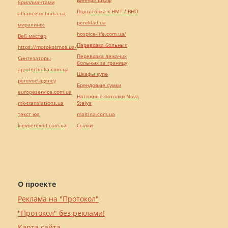
Винный шкаф
бриллиантами
Подготовка к НМТ / ВНО
alliancetechnika.ua
pereklad.ua
миралинкс
hospice-life.com.ua/
Веб мастер
Перевозка больных
https://motokosmos.ua/
Перевозка лежачих
Синтезаторы
больных за границу
agrotechnika.com.ua
Шкафы купе
perevod.agency
Брендовые сумки
europeservice.com.ua
Натяжные потолки Nova
mk-translations.ua
Stelya
текст юа
maltina.com.ua
kievperevod.com.ua
Cылки
О проекте
Реклама на "Протокол"
"Протокол" без реклами!
Карта сайта