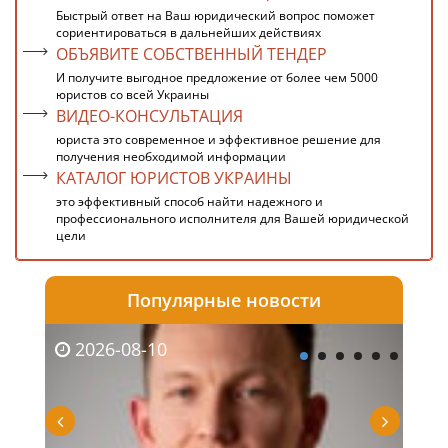
Быстрый ответ на Ваш юридический вопрос поможет
сориентироваться в дальнейших действиях
ОБЪЯВИТЕ СОБСТВЕННЫЙ ТЕНДЕР
И получите выгодное предложение от более чем 5000
юристов со всей Украины
ВИДЕО-КОНСУЛЬТАЦИЯ
юриста это современное и эффективное решение для
получения необходимой информации
КАТАЛОГ ЮРИСТОВ УКРАИНЫ
это эффективный способ найти надежного и
профессионального исполнителя для Вашей юридической
цели
Популярные новости
2026-08-10
20