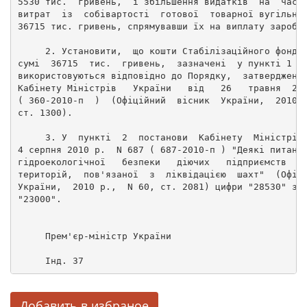
5530 тис.  гривень,  і збільшення видатків  на  част
витрат  із  собівартості  готової  товарної вугільно
36715 тис. гривень, спрямувавши їх на виплату заробі
     2. Установити,  що кошти Стабілізаційного фонду
сумі  36715  тис.  гривень,  зазначені  у пункті 1 ц
використовуються відповідно до Порядку,  затверджено
Кабінету Міністрів   України   від   26   травня  20
( 360-2010-п  )  (Офіційний  вісник  України,  2010 
ст. 1300). 
     3. У  пункті  2  постанови  Кабінету  Міністрів
4 серпня 2010 р.  N 687 ( 687-2010-п ) "Деякі питанн
гідроекологічної   безпеки   діючих   підприємств   
територій,  пов'язаної  з  ліквідацією  шахт"  (Офіц
України,  2010 р.,  N 60, ст. 2081) цифри "28530" за
"23000". 
     Прем'єр-міністр України                        
     Інд. 37 
Добавить в избраное