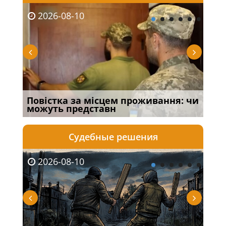
2026-08-10
20
:
Повістка за місцем проживання: чи
З т
можуть представн
змі
Судебные решения
2026-08-10
20