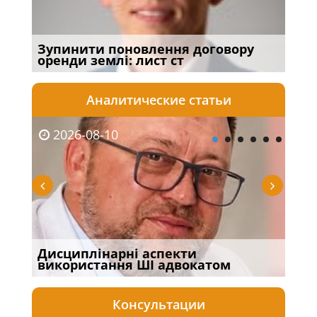
Зупинити поновлення договору
В У
оренди землі: лист ст
зня
Аналитические статьи
2026-08-10
20
Дисциплінарні аспекти
СТР
використання ШІ адвокатом
ЕКС
Консультации