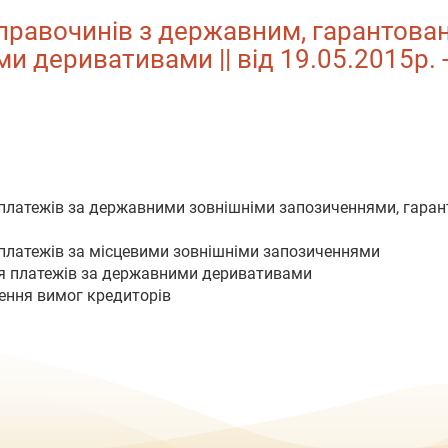
 правочинів з державним, гарантов
 деривативами || від 19.05.2015р. -
 платежів за державними зовнішніми запозиченнями, гара
 платежів за місцевими зовнішніми запозиченнями
ня платежів за державними деривативами
лення вимог кредиторів