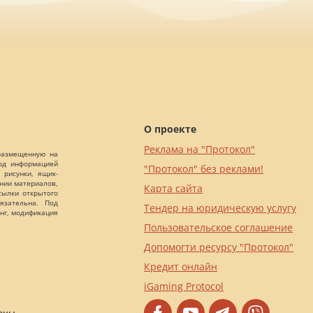
О проекте
Реклама на "Протокол"
 размещенную на
Под информацией
"Протокол" без реклами!
 рисунки, ящик-
ании материалов,
Карта сайта
сылки открытого
язательна. Под
Тендер на юридическую услугу
нг, модификация
Пользовательское соглашение
Допомогти ресурсу "Протокол"
Кредит онлайн
iGaming Protocol
ены.