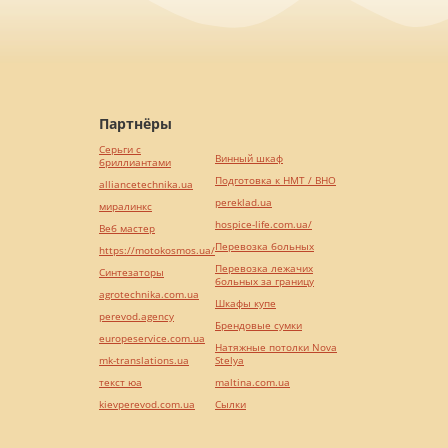
Партнёры
Серьги с
Винный шкаф
бриллиантами
Подготовка к НМТ / ВНО
alliancetechnika.ua
pereklad.ua
миралинкс
hospice-life.com.ua/
Веб мастер
Перевозка больных
https://motokosmos.ua/
Перевозка лежачих
Синтезаторы
больных за границу
agrotechnika.com.ua
Шкафы купе
perevod.agency
Брендовые сумки
europeservice.com.ua
Натяжные потолки Nova
mk-translations.ua
Stelya
текст юа
maltina.com.ua
kievperevod.com.ua
Cылки