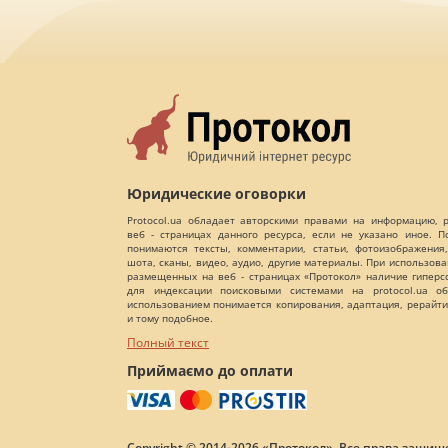
Юридические оговорки
Protocol.ua обладает авторскими правами на информацию,
веб - страницах данного ресурса, если не указано иное. 
понимаются тексты, комментарии, статьи, фотоизображения,
шота, сканы, видео, аудио, другие материалы. При использов
размещенных на веб - страницах «Протокол» наличие гиперс
для индексации поисковыми системами на protocol.ua об
использованием понимается копирования, адаптация, рерайти
и тому подобное.
Полный текст
Приймаємо до оплати
Copyright © 2014-2026 «Протокол». Все права защищ