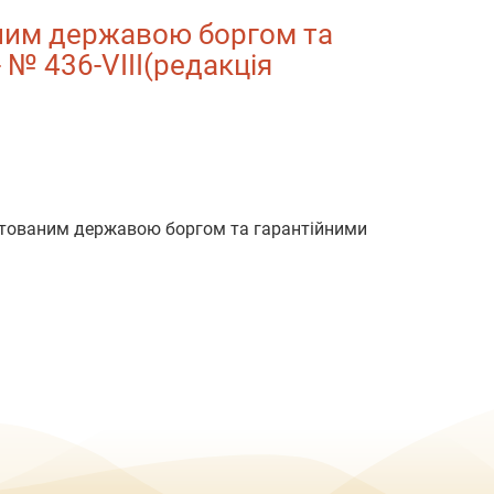
аним державою боргом та
 № 436-VIII(редакція
нтованим державою боргом та гарантійними