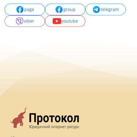
page
group
telegram
viber
youtube