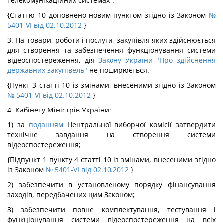
телекомунікаційних системах".
{Статтю 10 доповнено новим пунктом згідно із Законом
№
5401-VI від 02.10.2012
}
3. На товари, роботи і послуги, закупівля яких здійснюється
для створення та забезпечення функціонування системи
відеоспостереження, дія
Закону України "Про здійснення
державних закупівель"
не поширюється.
{Пункт 3 статті 10 із змінами, внесеними згідно із Законом
№ 5401-VI від 02.10.2012
}
4. Кабінету Міністрів України:
1) за
поданням
Центральної виборчої комісії затвердити
технічне завдання на створення системи
відеоспостереження;
{Підпункт 1 пункту 4 статті 10 із змінами, внесеними згідно
із Законом
№ 5401-VI від 02.10.2012
}
2) забезпечити в установленому порядку фінансування
заходів, передбачених цим Законом;
3) забезпечити повне комплектування, тестування і
функціонування системи відеоспостереження на всіх