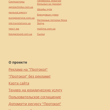
Перевозка лежачих
Синтезаторы
больных за границу
agrotechnika.com.ua
Шкафы купе
perevod.agency
Брендовые сумки
europeservice.com.ua
Натяжные потолки Nova
mk-translations.ua
Stelya
текст юа
maltina.com.ua
kievperevod.com.ua
Cылки
О проекте
Реклама на "Протокол"
"Протокол" без реклами!
Карта сайта
Тендер на юридическую услугу
Пользовательское соглашение
Допомогти ресурсу "Протокол"