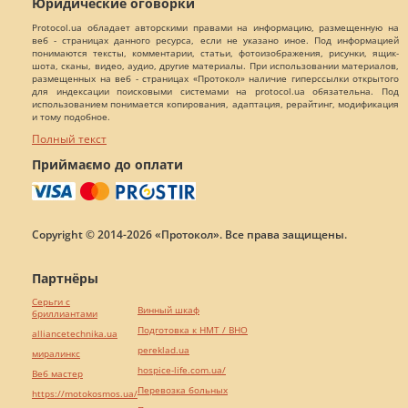
Юридические оговорки
Protocol.ua обладает авторскими правами на информацию, размещенную на
веб - страницах данного ресурса, если не указано иное. Под информацией
понимаются тексты, комментарии, статьи, фотоизображения, рисунки, ящик-
шота, сканы, видео, аудио, другие материалы. При использовании материалов,
размещенных на веб - страницах «Протокол» наличие гиперссылки открытого
для индексации поисковыми системами на protocol.ua обязательна. Под
использованием понимается копирования, адаптация, рерайтинг, модификация
и тому подобное.
Полный текст
Приймаємо до оплати
Copyright © 2014-2026 «Протокол». Все права защищены.
Партнёры
Серьги с
Винный шкаф
бриллиантами
Подготовка к НМТ / ВНО
alliancetechnika.ua
pereklad.ua
миралинкс
hospice-life.com.ua/
Веб мастер
Перевозка больных
https://motokosmos.ua/