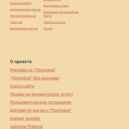
perevod.agency
Брендовые сумки
europeservice.com.ua
Натяжные потолки Nova
mk-translations.ua
Stelya
текст юа
maltina.com.ua
kievperevod.com.ua
Cылки
О проекте
Реклама на "Протокол"
"Протокол" без реклами!
Карта сайта
Тендер на юридическую услугу
Пользовательское соглашение
Допомогти ресурсу "Протокол"
Кредит онлайн
iGaming Protocol