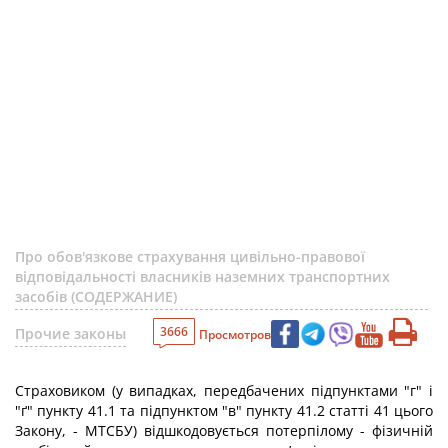
Про обов'язкове страхування цивільно-правової
відповідальності власників наземних транспортних
засобів (СОДЕРЖАНИЕ)
3666
Прочие законы
Просмотров
Страховиком (у випадках, передбачених підпунктами "г" і
"ґ" пункту 41.1 та підпунктом "в" пункту 41.2 статті 41 цього
Закону, - МТСБУ) відшкодовується потерпілому - фізичній