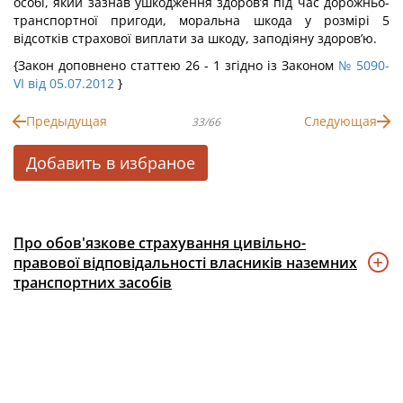
особі, який зазнав ушкодження здоров’я під час дорожньо-
транспортної пригоди, моральна шкода у розмірі 5
відсотків страхової виплати за шкоду, заподіяну здоров’ю.
{Закон доповнено статтею 26 - 1 згідно із Законом
№ 5090-
VI від 05.07.2012
}
Предыдущая
Следующая
33/66
Добавить в избраное
Про обов'язкове страхування цивільно-
правової відповідальності власників наземних
транспортних засобів