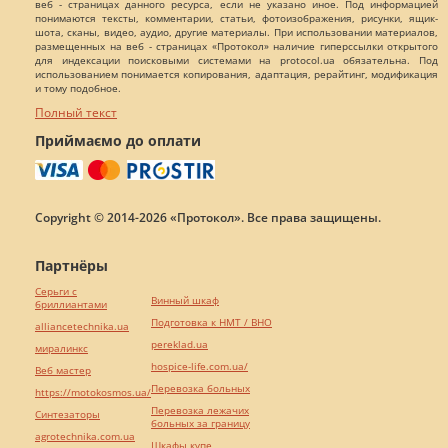
веб - страницах данного ресурса, если не указано иное. Под информацией
понимаются тексты, комментарии, статьи, фотоизображения, рисунки, ящик-
шота, сканы, видео, аудио, другие материалы. При использовании материалов,
размещенных на веб - страницах «Протокол» наличие гиперссылки открытого
для индексации поисковыми системами на protocol.ua обязательна. Под
использованием понимается копирования, адаптация, рерайтинг, модификация
и тому подобное.
Полный текст
Приймаємо до оплати
Copyright © 2014-2026 «Протокол». Все права защищены.
Партнёры
Серьги с
Винный шкаф
бриллиантами
Подготовка к НМТ / ВНО
alliancetechnika.ua
pereklad.ua
миралинкс
hospice-life.com.ua/
Веб мастер
Перевозка больных
https://motokosmos.ua/
Перевозка лежачих
Синтезаторы
больных за границу
agrotechnika.com.ua
Шкафы купе