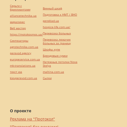
Серьги с
Винный шкаф
бриллиантами
Подготовка к НМТ / ВНО
alliancetechnika.ua
pereklad.ua
миралинкс
hospice-life.com.ua/
Веб мастер
Перевозка больных
https://motokosmos.ua/
Перевозка лежачих
Синтезаторы
больных за границу
agrotechnika.com.ua
Шкафы купе
perevod.agency
Брендовые сумки
europeservice.com.ua
Натяжные потолки Nova
mk-translations.ua
Stelya
текст юа
maltina.com.ua
kievperevod.com.ua
Cылки
О проекте
Реклама на "Протокол"
"Протокол" без реклами!