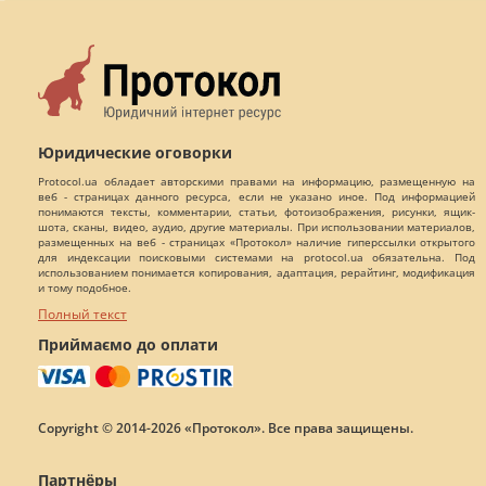
Юридические оговорки
Protocol.ua обладает авторскими правами на информацию, размещенную на
веб - страницах данного ресурса, если не указано иное. Под информацией
понимаются тексты, комментарии, статьи, фотоизображения, рисунки, ящик-
шота, сканы, видео, аудио, другие материалы. При использовании материалов,
размещенных на веб - страницах «Протокол» наличие гиперссылки открытого
для индексации поисковыми системами на protocol.ua обязательна. Под
использованием понимается копирования, адаптация, рерайтинг, модификация
и тому подобное.
Полный текст
Приймаємо до оплати
Copyright © 2014-2026 «Протокол». Все права защищены.
Партнёры