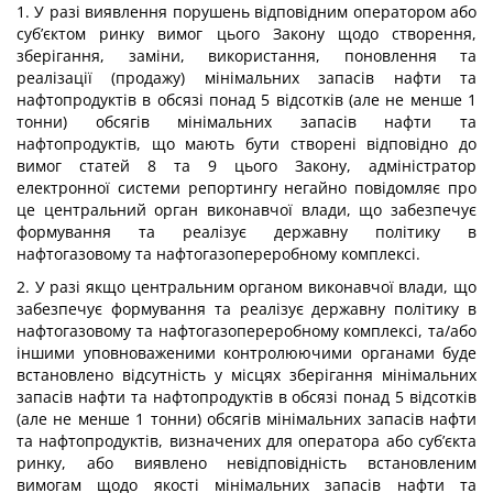
1. У разі виявлення порушень відповідним оператором або
суб’єктом ринку вимог цього Закону щодо створення,
зберігання, заміни, використання, поновлення та
реалізації (продажу) мінімальних запасів нафти та
нафтопродуктів в обсязі понад 5 відсотків (але не менше 1
тонни) обсягів мінімальних запасів нафти та
нафтопродуктів, що мають бути створені відповідно до
вимог статей 8 та 9 цього Закону, адміністратор
електронної системи репортингу негайно повідомляє про
це центральний орган виконавчої влади, що забезпечує
формування та реалізує державну політику в
нафтогазовому та нафтогазопереробному комплексі.
2. У разі якщо центральним органом виконавчої влади, що
забезпечує формування та реалізує державну політику в
нафтогазовому та нафтогазопереробному комплексі, та/або
іншими уповноваженими контролюючими органами буде
встановлено відсутність у місцях зберігання мінімальних
запасів нафти та нафтопродуктів в обсязі понад 5 відсотків
(але не менше 1 тонни) обсягів мінімальних запасів нафти
та нафтопродуктів, визначених для оператора або суб’єкта
ринку, або виявлено невідповідність встановленим
вимогам щодо якості мінімальних запасів нафти та