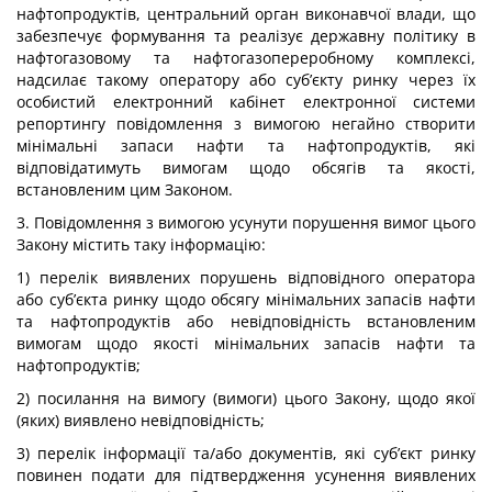
нафтопродуктів, центральний орган виконавчої влади, що
забезпечує формування та реалізує державну політику в
нафтогазовому та нафтогазопереробному комплексі,
надсилає такому оператору або суб’єкту ринку через їх
особистий електронний кабінет електронної системи
репортингу повідомлення з вимогою негайно створити
мінімальні запаси нафти та нафтопродуктів, які
відповідатимуть вимогам щодо обсягів та якості,
встановленим цим Законом.
3. Повідомлення з вимогою усунути порушення вимог цього
Закону містить таку інформацію:
1) перелік виявлених порушень відповідного оператора
або суб’єкта ринку щодо обсягу мінімальних запасів нафти
та нафтопродуктів або невідповідність встановленим
вимогам щодо якості мінімальних запасів нафти та
нафтопродуктів;
2) посилання на вимогу (вимоги) цього Закону, щодо якої
(яких) виявлено невідповідність;
3) перелік інформації та/або документів, які суб’єкт ринку
повинен подати для підтвердження усунення виявлених