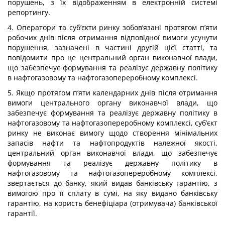
порушень, з їх відображенням в електронній системі
репортингу.
4. Оператори та суб’єкти ринку зобов’язані протягом п’яти
робочих днів після отримання відповідної вимоги усунути
порушення, зазначені в частині другій цієї статті, та
повідомити про це центральний орган виконавчої влади,
що забезпечує формування та реалізує державну політику
в нафтогазовому та нафтогазопереробному комплексі.
5. Якщо протягом п’яти календарних днів після отримання
вимоги центрального органу виконавчої влади, що
забезпечує формування та реалізує державну політику в
нафтогазовому та нафтогазопереробному комплексі, суб’єкт
ринку не виконає вимогу щодо створення мінімальних
запасів нафти та нафтопродуктів належної якості,
центральний орган виконавчої влади, що забезпечує
формування та реалізує державну політику в
нафтогазовому та нафтогазопереробному комплексі,
звертається до банку, який видав банківську гарантію, з
вимогою про її сплату в сумі, на яку видано банківську
гарантію, на користь бенефіціара (отримувача) банківської
гарантії.