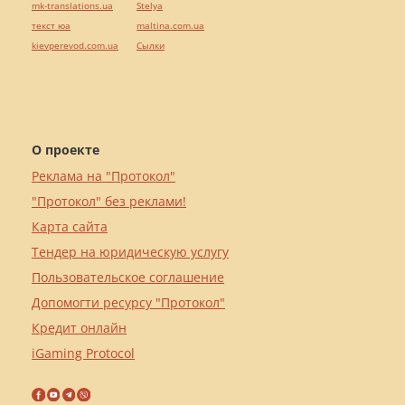
mk-translations.ua
Stelya
текст юа
maltina.com.ua
kievperevod.com.ua
Cылки
О проекте
Реклама на "Протокол"
"Протокол" без реклами!
Карта сайта
Тендер на юридическую услугу
Пользовательское соглашение
Допомогти ресурсу "Протокол"
Кредит онлайн
iGaming Protocol