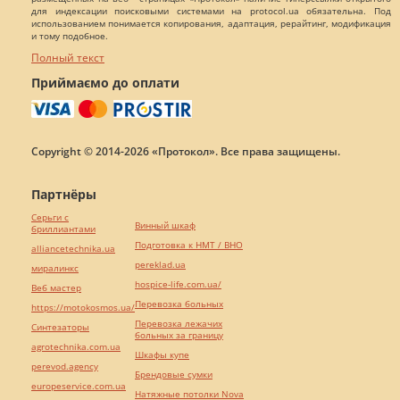
для индексации поисковыми системами на protocol.ua обязательна. Под
использованием понимается копирования, адаптация, рерайтинг, модификация
и тому подобное.
Полный текст
Приймаємо до оплати
Copyright © 2014-2026 «Протокол». Все права защищены.
Партнёры
Серьги с
Винный шкаф
бриллиантами
Подготовка к НМТ / ВНО
alliancetechnika.ua
pereklad.ua
миралинкс
hospice-life.com.ua/
Веб мастер
Перевозка больных
https://motokosmos.ua/
Перевозка лежачих
Синтезаторы
больных за границу
agrotechnika.com.ua
Шкафы купе
perevod.agency
Брендовые сумки
europeservice.com.ua
Натяжные потолки Nova