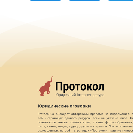
Юридические оговорки
Protocol.ua обладает авторскими правами на информацию,
веб - страницах данного ресурса, если не указано иное. 
понимаются тексты, комментарии, статьи, фотоизображения,
шота, сканы, видео, аудио, другие материалы. При использов
размещенных на веб - страницах «Протокол» наличие гиперс