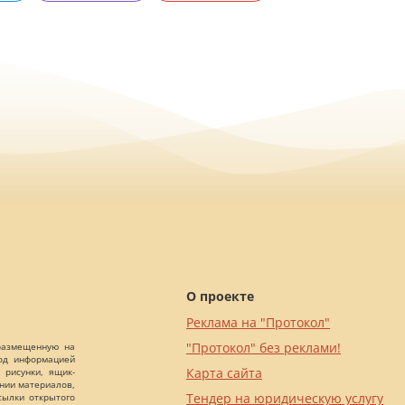
О проекте
Реклама на "Протокол"
"Протокол" без реклами!
 размещенную на
Под информацией
Карта сайта
 рисунки, ящик-
ании материалов,
Тендер на юридическую услугу
сылки открытого