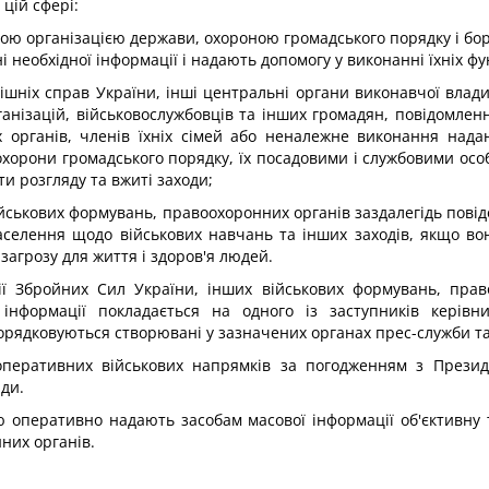
цій сфері:
нною організацією держави, охороною громадського порядку і 
 необхідної інформації і надають допомогу у виконанні їхніх фу
ішніх справ України, інші центральні органи виконавчої влади,
ганізацій, військовослужбовців та інших громадян, повідомлен
х органів, членів їхніх сімей або неналежне виконання над
охорони громадського порядку, їх посадовими і службовими ос
ти розгляду та вжиті заходи;
йськових формувань, правоохоронних органів заздалегідь пові
 населення щодо військових навчань та інших заходів, якщо в
загрозу для життя і здоров'я людей.
дії Збройних Сил України, інших військових формувань, пра
інформації покладається на одного із заступників керівни
рядковуються створювані у зазначених органах прес-служби та п
, оперативних військових напрямків за погодженням з През
ди.
стю оперативно надають засобам масової інформації об'єктивну
них органів.