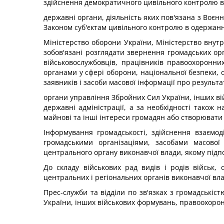
здійснення демократичного цивільного контролю в 
державні органи, діяльність яких пов'язана з Воє
Законом суб'єктам цивільного контролю в одержанні
Міністерство оборони України, Міністерство внутр
зобов'язані розглядати звернення громадських ор
військовослужбовців, працівників правоохоронни
органами у сфері оборони, національної безпеки, 
заявників і засоби масової інформації про результа
органи управління Збройних Сил України, інших ві
державні адміністрації, а за необхідності також
майнові та інші інтереси громадян або створювати 
Інформування громадськості, здійснення взаємо
громадськими організаціями, засобами масової 
центрального органу виконавчої влади, якому підпо
До складу військових рад видів і родів військ
центральних і регіональних органів виконавчої вла
Прес-служби та відділи по зв'язках з громадські
України, інших військових формувань, правоохорон