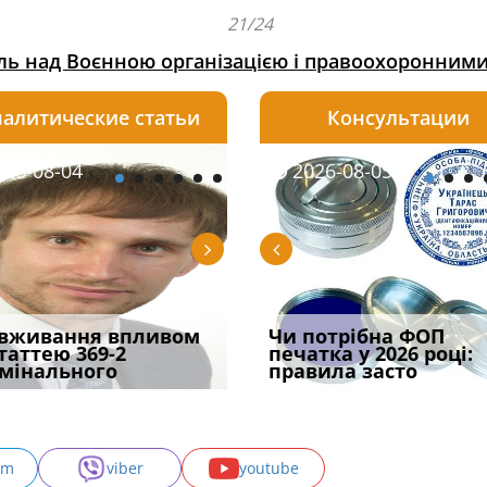
21/24
ь над Воєнною організацією і правоохоронним
алитические статьи
Консультации
08-05
26-08-04
2026-07-23
2026-08-05
2026-08-04
2026-08-05
2026-07-30
трафував
вживання впливом
Скорочення під час
Чоловік помер, але
Переоформлення
Чи потрібна ФОП
При зарахуванні в
ира військової
статтею 369-2
воєнного стану: як діяти
позика залишилася: як
відстрочки за іншою
печатка у 2026 році:
покарання днів
и за ігн
мінального
робото
фраза «на
підставою: нов
правила засто
тримання пі
am
viber
youtube