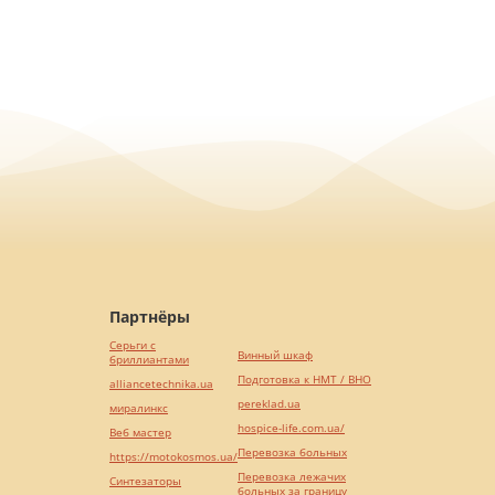
Партнёры
Серьги с
Винный шкаф
бриллиантами
Подготовка к НМТ / ВНО
alliancetechnika.ua
pereklad.ua
миралинкс
hospice-life.com.ua/
Веб мастер
Перевозка больных
https://motokosmos.ua/
Перевозка лежачих
Синтезаторы
больных за границу