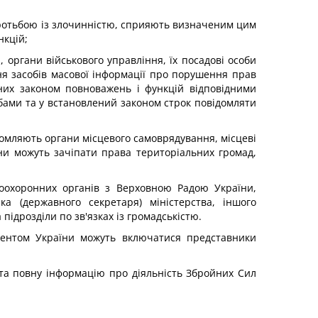
боротьбою із злочинністю, сприяють визначеним цим
нкцій;
 органи військового управління, їх посадові особи
ня засобів масової інформації про порушення прав
аних законом повноважень і функцій відповідними
обами та у встановлений законом строк повідомляти
домляють органи місцевого самоврядування, місцеві
они можуть зачіпати права територіальних громад,
воохоронних органів з Верховною Радою України,
ка (державного секретаря) міністерства, іншого
ідрозділи по зв'язках із громадськістю.
идентом України можуть включатися представники
 та повну інформацію про діяльність Збройних Сил