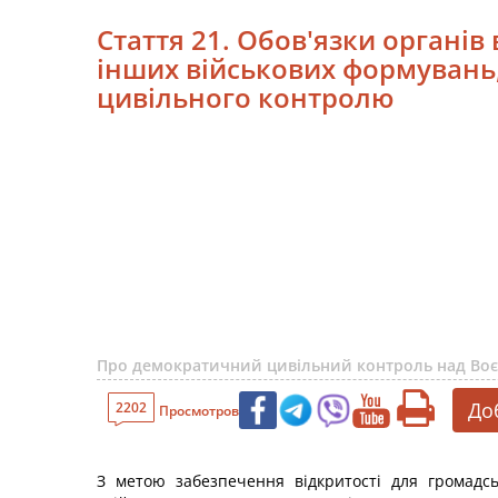
Стаття 21. Обов'язки органів
інших військових формувань
цивільного контролю
Про демократичний цивільний контроль над Во
До
2202
Просмотров
З метою забезпечення відкритості для громадсь