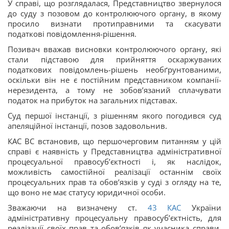
У справі, що розглядалася, Представництво звернулося
до суду з позовом до контролюючого органу, в якому
просило визнати протиправними та скасувати
податкові повідомлення-рішення.
Позивач вважав висновки контролюючого органу, які
стали підставою для прийняття оскаржуваних
податкових повідомлень-рішень необґрунтованими,
оскільки він не є постійним представником компанії-
нерезидента, а тому не зобов’язаний сплачувати
податок на прибуток на загальних підставах.
Суд першої інстанції, з рішенням якого погодився суд
апеляційної інстанції, позов задовольнив.
КАС ВС встановив, що першочерговим питанням у цій
справі є наявність у Представництва адміністративної
процесуальної правосуб’єктності і, як наслідок,
можливість самостійної реалізації останнім своїх
процесуальних прав та обов’язків у суді з огляду на те,
що воно не має статусу юридичної особи.
Зважаючи на визначену ст.
43
КАС
України
адміністративну процесуальну правосуб’єктність, для
реалізації своїх прав та обов’язків як учасника справи,