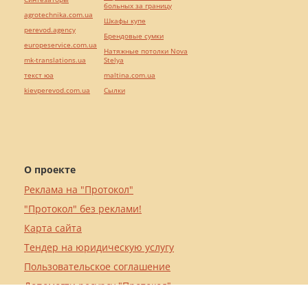
больных за границу
agrotechnika.com.ua
Шкафы купе
perevod.agency
Брендовые сумки
europeservice.com.ua
Натяжные потолки Nova
mk-translations.ua
Stelya
текст юа
maltina.com.ua
kievperevod.com.ua
Cылки
О проекте
Реклама на "Протокол"
"Протокол" без реклами!
Карта сайта
Тендер на юридическую услугу
Пользовательское соглашение
Допомогти ресурсу "Протокол"
Кредит онлайн