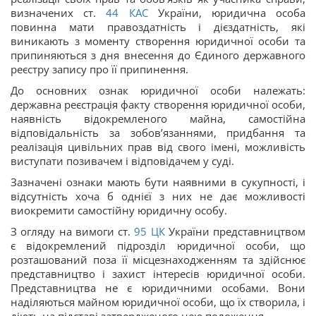
визначених ст.
44
КАС
України, юридична особа
повинна мати правоздатність і дієздатність, які
виникають з моменту створення юридичної особи та
припиняються з дня внесення до Єдиного державного
реєстру запису про її припинення.
До основних ознак юридичної особи належать:
державна реєстрація факту створення юридичної особи,
наявність відокремленого майна, самостійна
відповідальність за зобов’язаннями, придбання та
реалізація цивільних прав від свого імені, можливість
виступати позивачем і відповідачем у суді.
Зазначені ознаки мають бути наявними в сукупності, і
відсутність хоча б однієї з них не дає можливості
виокремити самостійну юридичну особу.
З огляду на вимоги ст.
95
ЦК
України представництвом
є відокремлений підрозділ юридичної особи, що
розташований поза її місцезнаходженням та здійснює
представництво і захист інтересів юридичної особи.
Представництва не є юридичними особами. Вони
наділяються майном юридичної особи, що їх створила, і
діють на підставі затвердженого нею положення.