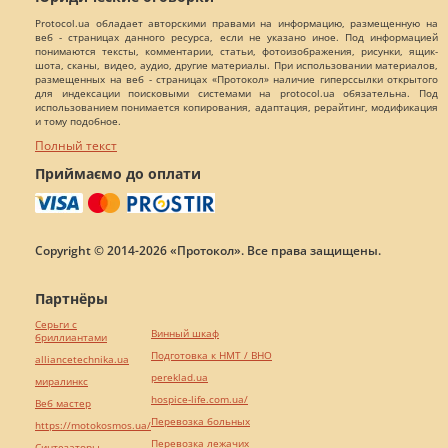
Protocol.ua обладает авторскими правами на информацию, размещенную на
веб - страницах данного ресурса, если не указано иное. Под информацией
понимаются тексты, комментарии, статьи, фотоизображения, рисунки, ящик-
шота, сканы, видео, аудио, другие материалы. При использовании материалов,
размещенных на веб - страницах «Протокол» наличие гиперссылки открытого
для индексации поисковыми системами на protocol.ua обязательна. Под
использованием понимается копирования, адаптация, рерайтинг, модификация
и тому подобное.
Полный текст
Приймаємо до оплати
Copyright © 2014-2026 «Протокол». Все права защищены.
Партнёры
Серьги с
Винный шкаф
бриллиантами
Подготовка к НМТ / ВНО
alliancetechnika.ua
pereklad.ua
миралинкс
hospice-life.com.ua/
Веб мастер
Перевозка больных
https://motokosmos.ua/
Перевозка лежачих
Синтезаторы