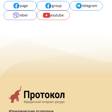
page
group
telegram
viber
youtube
Юридические оговорки