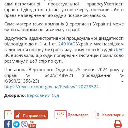
адміністративної процесуальної правосуб’єктності
(право- і дієздатності), що, у свою чергу, позбавляє його
права на звернення до суду з позовною заявою.
Саме материнська компанія (нерезидент України) може
бути належним позивачем у справі.
Відсутність адміністративної процесуальної дієздатності
відповідно до п. 1 ч. 1 ст.
240
КАС
України має наслідком
залишення позову без розгляду, тому колегія суддів
КАС
ВС виснувала, що суди попередніх інстанцій помилково
розглянули цей спір по суті.
Постанова Верховного Суду від 25 липня 2024 року у
справі № 640/31489/21 (провадження №
К/990/21358/23) –
https://reyestr.court.gov.ua/Review/120728524
.
Джерело:
Верховний Суд
0
1257
1
Просмотров
Коментарии
Понравилось