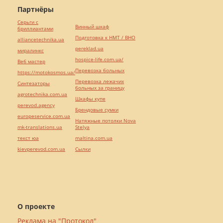
Партнёры
Серьги с
Винный шкаф
бриллиантами
Подготовка к НМТ / ВНО
alliancetechnika.ua
pereklad.ua
миралинкс
hospice-life.com.ua/
Веб мастер
Перевозка больных
https://motokosmos.ua/
Перевозка лежачих
Синтезаторы
больных за границу
agrotechnika.com.ua
Шкафы купе
perevod.agency
Брендовые сумки
europeservice.com.ua
Натяжные потолки Nova
mk-translations.ua
Stelya
текст юа
maltina.com.ua
kievperevod.com.ua
Cылки
О проекте
Реклама на "Протокол"