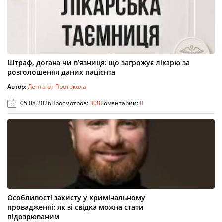
Штраф, догана чи в’язниця: що загрожує лікарю за
розголошення даних пацієнта
Автор:
Лента от Протокола
05.08.2026
Просмотров:
308
Коментарии:
0
Особливості захисту у кримінальному
провадженні: як зі свідка можна стати
підозрюваним