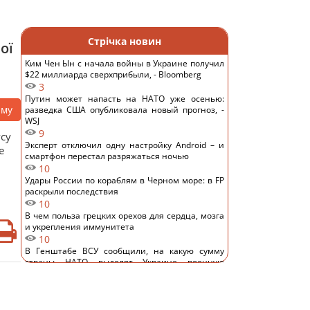
Стрічка новин
ої
Ким Чен Ын с начала войны в Украине получил
$22 миллиарда сверхприбыли, - Bloomberg
3
Путин может напасть на НАТО уже осенью:
аму
разведка США опубликовала новый прогноз, -
WSJ
9
усу
Эксперт отключил одну настройку Android – и
е
смартфон перестал разряжаться ночью
10
Удары России по кораблям в Черном море: в FP
раскрыли последствия
10
В чем польза грецких орехов для сердца, мозга
и укрепления иммунитета
10
В Генштабе ВСУ сообщили, на какую сумму
страны НАТО выделят Украине военную
помощь
11
США ввели новые санкции против Кубы за
сотрудничество с Китаем и РФ, – Bloomberg