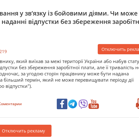
вання у зв’язку із бойовими діями. Чи може
наданні відпустки без збереження заробітн
Отключить рекл
219
нику, який виїхав за межі території України або набув стат
пустки без збереження заробітної плати, але її тривалість н
дночас, за угодою сторін працівнику може бути надана
на більший термін, який не може перевищувати періоду дії
о відпустки").
Коментарии
Отключить рекламу