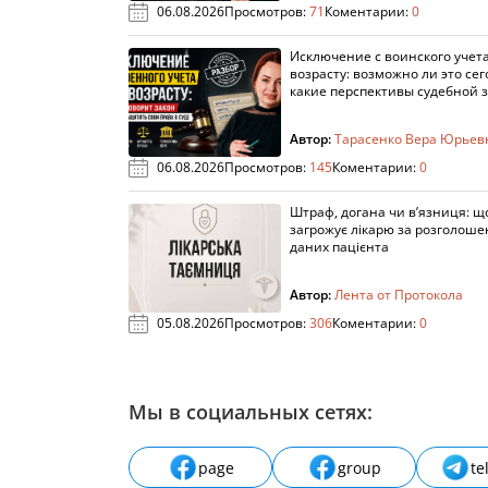
06.08.2026
Просмотров:
71
Коментарии:
0
Исключение с воинского учета
возрасту: возможно ли это сег
какие перспективы судебной 
Автор:
Тарасенко Вера Юрьев
06.08.2026
Просмотров:
145
Коментарии:
0
Штраф, догана чи в’язниця: щ
загрожує лікарю за розголош
даних пацієнта
Автор:
Лента от Протокола
05.08.2026
Просмотров:
306
Коментарии:
0
Мы в социальных сетях:
page
group
te