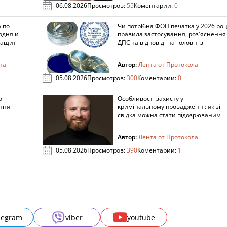
06.08.2026
Просмотров:
55
Коментарии:
0
 по
Чи потрібна ФОП печатка у 2026 роц
одня и
правила застосування, роз'яснення
защит
ДПС та відповіді на головні з
на
Автор:
Лента от Протокола
05.08.2026
Просмотров:
300
Коментарии:
0
о
Особливості захисту у
ення
кримінальному провадженні: як зі
свідка можна стати підозрюваним
Автор:
Лента от Протокола
05.08.2026
Просмотров:
390
Коментарии:
1
legram
viber
youtube