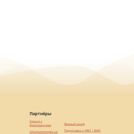
Партнёры
Серьги с
Винный шкаф
бриллиантами
Подготовка к НМТ / ВНО
alliancetechnika.ua