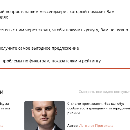
ий вопрос в нашем мессенджере , который поможет Вам
виях
етесь с ним через экран, чтобы получить услугу, Вам не нужно
получите самое выгодное предложение
 проблемы по фильтрам, показателям и рейтингу
ии
Смотреть все видео консуль
ку за
Спільне проживання без шлюбу:
та які
особливості доведення та юридичні
ризики
на
Автор:
Лента от Протокола