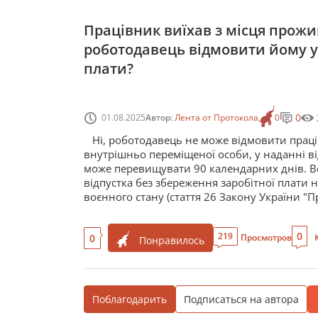
Працівник виїхав з місця прожи
роботодавець відмовити йому у 
плати?
0
01.08.2025
Автор:
Лента от Протокола
0
Ні, роботодавець не може відмовити праців
внутрішньо переміщеної особи, у наданні від
може перевищувати 90 календарних днів. Во
відпустка без збереження заробітної плати 
воєнного стану (стаття 26 Закону України "Пр
0
219
0
Просмотров
Понравилось
Поблагодарить
Подписаться на автора