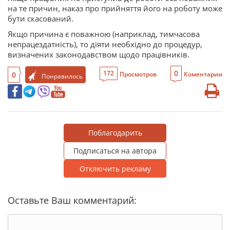
на те причин, наказ про прийняття його на роботу може
бути скасований.
Якщо причина є поважною (наприклад, тимчасова
непрацездатність), то діяти необхідно до процедур,
визначених законодавством щодо працівників.
0
172
0
Просмотров
Коментарии
Понравилось
Поблагодарить
Подписаться на автора
Отключить рекламу
Оставьте Ваш комментарий: