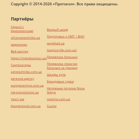
Copyright © 2014-2026 «Протокол». Все права защищены.
Партнёры
Серьги с
Винный шкаф
бриллиантами
Подготовка к НМТ / ВНО
alliancetechnika.ua
pereklad.ua
миралинкс
hospice-life.com.ua/
Веб мастер
Перевозка больных
https://motokosmos.ua/
Перевозка лежачих
Синтезаторы
больных за границу
agrotechnika.com.ua
Шкафы купе
perevod.agency
Брендовые сумки
europeservice.com.ua
Натяжные потолки Nova
mk-translations.ua
Stelya
текст юа
maltina.com.ua
kievperevod.com.ua
Cылки