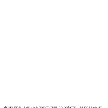
Якщо працівник не приступив до роботи без поважних