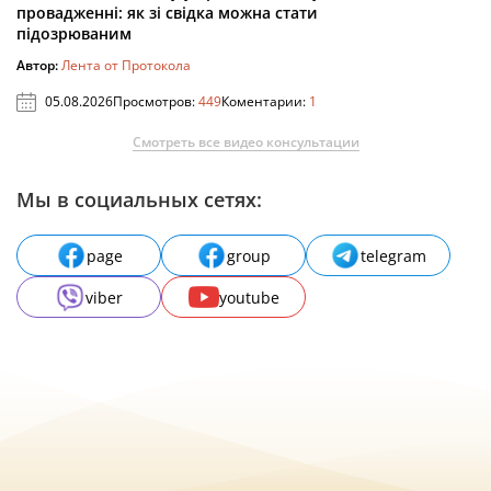
провадженні: як зі свідка можна стати
підозрюваним
Автор:
Лента от Протокола
05.08.2026
Просмотров:
449
Коментарии:
1
Смотреть все видео консультации
Мы в социальных сетях:
page
group
telegram
viber
youtube