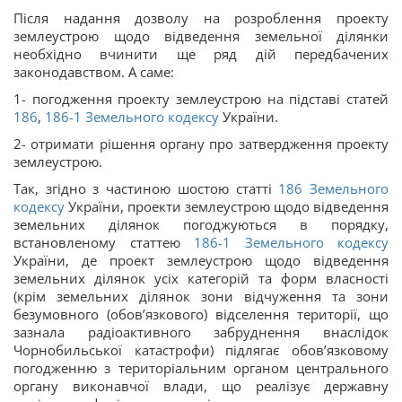
Після надання дозволу на розроблення проекту
землеустрою щодо відведення земельної ділянки
необхідно вчинити ще ряд дій передбачених
законодавством. А сaме:
1- погодження проекту землеустрою на підставі статей
186
,
186-1
Земельного кодексу
України.
2- отримати рішення органу про затвердження проекту
землеустрою.
Так, згідно з частиною шостою статті
186
Земельного
кодексу
України, проекти землеустрою щодо відведення
земельних ділянок погоджуються в порядку,
встановленому статтею
186-1
Земельного кодексу
України, де проект землеустрою щодо відведення
земельних ділянок усіх категорій та форм власності
(крім земельних ділянок зони відчуження та зони
безумовного (обов’язкового) відселення території, що
зазнала радіоактивного забруднення внаслідок
Чорнобильської катастрофи) підлягає обов’язковому
погодженню з територіальним органом центрального
органу виконавчої влади, що реалізує державну