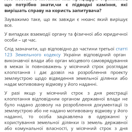
що потрібно знати,чи є підводні каміння, які
вирішать справу на користь запитувача?
Зауважимо таке, що як завжди є нюанс який вирішує
все.
У випадках взаємодії органу та фізичної або юридичної
особи – це час.
Слід зазначити, що відповідно до частини третьої
статті
123
Земельного кодексу
України відповідний орган
виконавчої влади або орган місцевого самоврядування
в межах їх повноважень у місячний строк розглядає
клопотання і дає дозвіл на розроблення проекту
землеустрою щодо відведення земельної ділянки або
надає мотивовану відмову у його наданні.
У разі якщо у місячний строк з дня реєстрації
клопотання відповідним органом державної влади не
було надано дозволу на розроблення документації із
землеустрою або не надано мотивовану відмову у його
наданні, то особа зацікавлена в одержанні у
користування земельної ділянки із земель державної
або комунальної власності, у місячний строк з дня