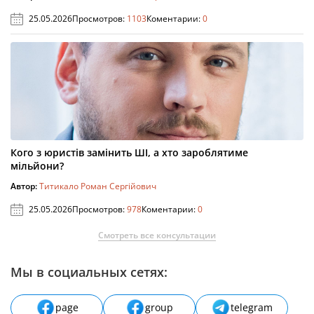
25.05.2026
Просмотров:
1103
Коментарии:
0
Кого з юристів замінить ШІ, а хто зароблятиме
мільйони?
Автор:
Титикало Роман Сергійович
25.05.2026
Просмотров:
978
Коментарии:
0
Смотреть все консультации
Мы в социальных сетях:
page
group
telegram