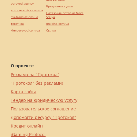
perevod.agency
Брендовые сумки
europeservice.com.ua
Натяжные потолки Nova
mk-translations.ua
Stelya
текст юа
maltina.com.ua
kievperevod.com.ua
Cылки
О проекте
Реклама на "Протокол"
"Протокол" без реклами!
Карта сайта
Тендер на юридическую услугу
Пользовательское соглашение
Допомогти ресурсу "Протокол"
Кредит онлайн
iGaming Protocol