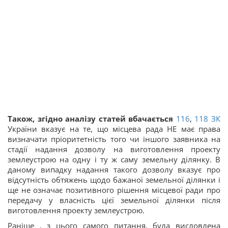
Також, згідно аналізу статей вбачається
116
,
118
ЗК
України вказує на те, що місцева рада НЕ має права
визначати пріоритетність того чи іншого заявника на
стадії надання дозволу на виготовлення проекту
землеустрою на одну і ту ж саму земельну ділянку. В
даному випадку надання такого дозволу вказує про
відсутність обтяжень щодо бажаної земельної ділянки і
ще не означає позитивного рішення місцевої ради про
передачу у власність цієї земельної ділянки після
виготовлення проекту землеустрою.
Раніше , з цього самого питання, була висловлена