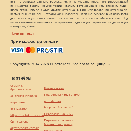
веб - страницах данного ресурса, если не указано иное. Под информацией
понимаются тексты, комментарии, статьи, фотоизображения, рисунки, ящик-
шота, сканы, видео, аудио, другие материалы. При использовании материалов,
размещенных на веб - страницах «Протокол» наличие гиперссылки открытого
для индексации поисковыми системами на protocol.ua обязательна. Под
использованием понимается копирования, адаптация, рерайтинг, модификация
и тому подобное.
Полный текст
Приймаємо до оплати
Copyright © 2014-2026 «Протокол». Все права защищены.
Партнёры
Серьги с
Винный шкаф
бриллиантами
Подготовка к НМТ / ВНО
alliancetechnika.ua
pereklad.ua
миралинкс
hospice-life.com.ua/
Веб мастер
Перевозка больных
https://motokosmos.ua/
Перевозка лежачих
Синтезаторы
больных за границу
agrotechnika.com.ua
Шкафы купе