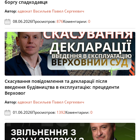
боргу спадкодавця
Автор:
адвокат Васильев Павел Сергеевич
08.06.2026
Просмотров:
876
Коментарии:
0
Скасування повідомлення та декларації після
введення будівництва в експлуатацію: прецеденти
Верховог
Автор:
адвокат Васильев Павел Сергеевич
01.06.2026
Просмотров:
1392
Коментарии:
0