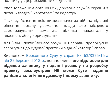
політику у сфері земельних відносин.
Уповноваженим органом є - Державна служба України з
питань геодезії, картографії та кадастру.
Після здійснення всіх вищезазначених дій на підставі
рішення органу державної влади або місцевого
самоврядування земельна ділянка надається у
власність або у користування.
Для більш поглибленого розуміння справи, пропонуємо
звернутися до судової практики з даної категорії справ.
Висновком
Верховного Суду у справі №463/3375/15-а
від 27 березня 2018 р
., встановлено,
що підставою для
відмови заявнику у наданні дозволу на розробку
проекту землеустрою НЕ може бути надання
раніше аналогічного дозволу іншому заявнику.