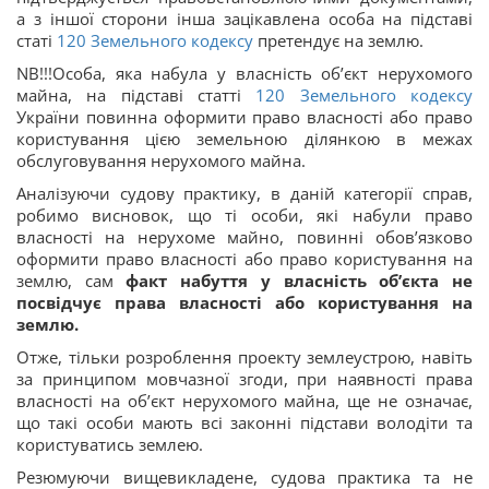
а з іншої сторони інша зацікавлена особа на підставі
статі
120
Земельного кодексу
претендує на землю.
NB!!!Особа, яка набула у власність об’єкт нерухомого
майна, на підставі статті
120
Земельного кодексу
України повинна оформити право власності або право
користування цією земельною ділянкою в межах
обслуговування нерухомого майна.
Аналізуючи судову практику, в даній категорії справ,
робимо висновок, що ті особи, які набули право
власності на нерухоме майно, повинні обов’язково
оформити право власності або право користування на
землю, сам
факт набуття у власність об’єкта не
посвідчує права власності або користування на
землю.
Отже, тільки розроблення проекту землеустрою, навіть
за принципом мовчазної згоди, при наявності права
власності на об’єкт нерухомого майна, ще не означає,
що такі особи мають всі законні підстави володіти та
користуватись землею.
Резюмуючи вищевикладене, судова практика та не