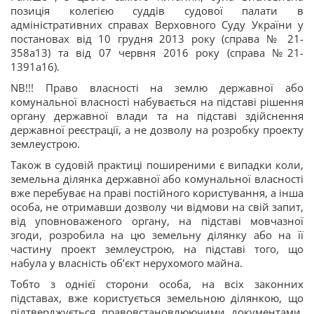
позиція колегією суддів судової палати в
адміністративних справах Верховного Суду України у
постановах від 10 грудня 2013 року (справа № 21-
358а13) та від 07 червня 2016 року (справа №21-
1391а16).
NB!!! Право власності на землю державної або
комунальної власності набувається на підставі рішення
органу державної влади та на підставі здійснення
державної реєстрації, а не дозволу на розробку проекту
землеустрою.
Також в судовій практиці поширеними є випадки коли,
земельна ділянка державної або комунальної власності
вже перебуває на праві постійного користування, а інша
особа, не отримавши дозволу чи відмови на свій запит,
від уповноваженого органу, на підставі мовчазної
згоди, розробила на цю земельну ділянку або на її
частину проект землеустрою, на підставі того, що
набула у власність об’єкт нерухомого майна.
Тобто з однієї сторони особа, на всіх законних
підставах, вже користується земельною ділянкою, що
підтверджується правовстановлюючими документами,