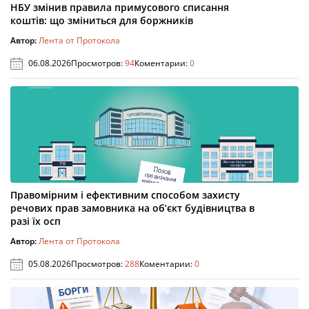
НБУ змінив правила примусового списання
коштів: що зміниться для боржників
Автор:
Лента от Протокола
06.08.2026
Просмотров:
94
Коментарии:
0
Правомірним і ефективним способом захисту
речових прав замовника на об’єкт будівництва в
разі їх осп
Автор:
Лента от Протокола
05.08.2026
Просмотров:
288
Коментарии:
0