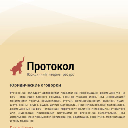
Юридические оговорки
Protocol.ua обладает авторскими правами на информацию, размещенную на
веб - страницах данного ресурса, если не указано иное. Под информацией
понимаются тексты, комментарии, статьи, фотоизображения, рисунки, ящик-
шота, сканы, видео, аудио, другие материалы. При использовании материалов,
размещенных на веб - страницах «Протокол» наличие гиперссылки открытого
для индексации поисковыми системами на protocol.ua обязательна. Под
использованием понимается копирования, адаптация, рерайтинг, модификация
и тому подобное.
Полный текст