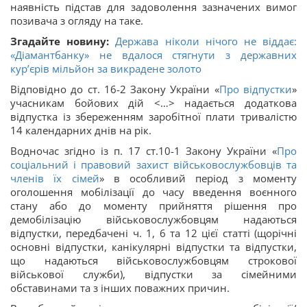
наявність підстав для задоволення зазначених вимог
позивача з огляду на таке.
Згадайте новину:
Держава ніколи нічого не віддає:
«Діамантбанку» не вдалося стягнути з державних
кур’єрів мільйон за викрадене золото
Відповідно до ст. 16-2 Закону України «
Про відпустки
»
учасникам бойових дій <…> надається додаткова
відпустка із збереженням заробітної плати тривалістю
14 календарних днів на рік.
Водночас згідно із п. 17 ст.10-1 Закону України «
Про
соціальний і правовий захист військовослужбовців та
членів їх сімей
» в особливий період з моменту
оголошення мобілізації до часу введення воєнного
стану або до моменту прийняття рішення про
демобілізацію військовослужбовцям надаються
відпустки, передбачені ч. 1, 6 та 12 цієї статті (щорічні
основні відпустки, канікулярні відпустки та відпустки,
що надаються військовослужбовцям строкової
військової служби), відпустки за сімейними
обставинами та з інших поважних причин.