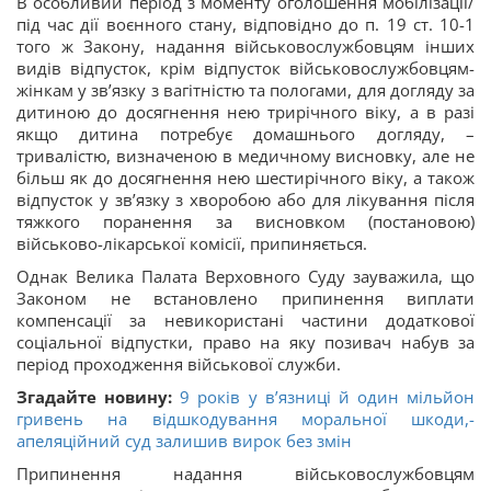
В особливий період з моменту оголошення мобілізації/
під час дії воєнного стану, відповідно до п. 19 ст. 10-1
того ж Закону, надання військовослужбовцям інших
видів відпусток, крім відпусток військовослужбовцям-
жінкам у зв’язку з вагітністю та пологами, для догляду за
дитиною до досягнення нею трирічного віку, а в разі
якщо дитина потребує домашнього догляду, –
тривалістю, визначеною в медичному висновку, але не
більш як до досягнення нею шестирічного віку, а також
відпусток у зв’язку з хворобою або для лікування після
тяжкого поранення за висновком (постановою)
військово-лікарської комісії, припиняється.
Однак Велика Палата Верховного Суду зауважила, що
Законом не встановлено припинення виплати
компенсації за невикористані частини додаткової
соціальної відпустки, право на яку позивач набув за
період проходження військової служби.
Згадайте новину:
9 років у в’язниці й один мільйон
гривень на відшкодування моральної шкоди,-
апеляційний суд залишив вирок без змін
Припинення надання військовослужбовцям