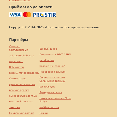
Приймаємо до оплати
Copyright © 2014-2026 «Протокол». Все права защищены.
Партнёры
Серьги с
Винный шкаф
бриллиантами
Подготовка к НМТ / ВНО
alliancetechnika.ua
pereklad.ua
миралинкс
hospice-life.com.ua/
Веб мастер
Перевозка больных
https://motokosmos.ua/
Перевозка лежачих
Синтезаторы
больных за границу
agrotechnika.com.ua
Шкафы купе
perevod.agency
Брендовые сумки
europeservice.com.ua
Натяжные потолки Nova
mk-translations.ua
Stelya
текст юа
maltina.com.ua
kievperevod.com.ua
Cылки