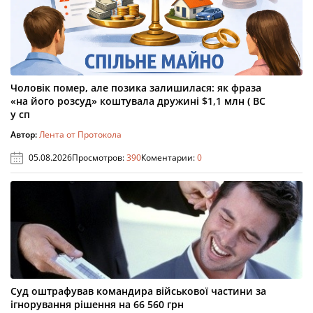
Чоловік помер, але позика залишилася: як фраза
«на його розсуд» коштувала дружині $1,1 млн ( ВС
у сп
Автор:
Лента от Протокола
05.08.2026
Просмотров:
390
Коментарии:
0
Суд оштрафував командира військової частини за
ігнорування рішення на 66 560 грн