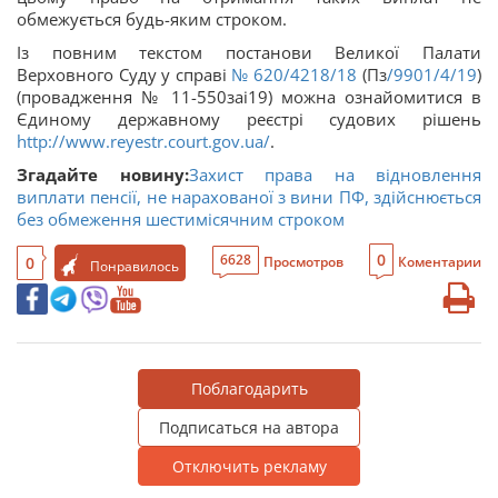
обмежується будь-яким строком.
Із повним текстом постанови Великої Палати
Верховного Суду у справі
№ 620/4218/18
(Пз
/9901/4/19
)
(провадження № 11-550заі19) можна ознайомитися в
Єдиному державному реєстрі судових рішень
http://www.reyestr.court.gov.ua/
.
Згадайте новину:
Захист права на відновлення
виплати пенсії, не нарахованої з вини ПФ, здійснюється
без обмеження шестимісячним строком
0
6628
0
Просмотров
Коментарии
Понравилось
Поблагодарить
Подписаться на автора
Отключить рекламу