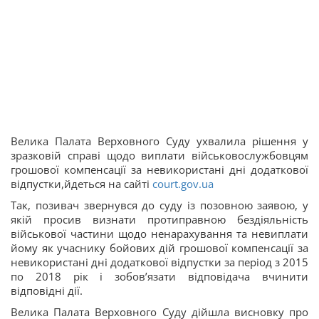
Велика Палата Верховного Суду ухвалила рішення у
зразковій справі щодо виплати військовослужбовцям
грошової компенсації за невикористані дні додаткової
відпустки,йдеться на сайті
court.gov.ua
Так, позивач звернувся до суду із позовною заявою, у
якій просив визнати протиправною бездіяльність
військової частини щодо ненарахування та невиплати
йому як учаснику бойових дій грошової компенсації за
невикористані дні додаткової відпустки за період з 2015
по 2018 рік і зобов’язати відповідача вчинити
відповідні дії.
Велика Палата Верховного Суду дійшла висновку про