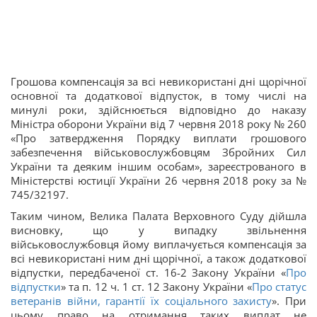
Грошова компенсація за всі невикористані дні щорічної
основної та додаткової відпусток, в тому числі на
минулі роки, здійснюється відповідно до наказу
Міністра оборони України від 7 червня 2018 року № 260
«Про затвердження Порядку виплати грошового
забезпечення військовослужбовцям Збройних Сил
України та деяким іншим особам», зареєстрованого в
Міністерстві юстиції України 26 червня 2018 року за №
745/32197.
Таким чином, Велика Палата Верховного Суду дійшла
висновку, що у випадку звільнення
військовослужбовця йому виплачується компенсація за
всі невикористані ним дні щорічної, а також додаткової
відпустки, передбаченої ст. 16-2 Закону України «
Про
відпустки
» та п. 12 ч. 1 ст. 12 Закону України «
Про статус
ветеранів війни, гарантії їх соціального захисту
». При
цьому право на отримання таких виплат не