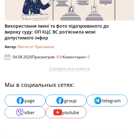
Використання імені та фото підозрюваного до
вироку суду: ОП КЦС ВС роз’яснила межі
допустимого інфор
Автор:
Лента от Протокола
04.08.2026
Просмотров:
456
Коментарии:
0
Смотреть все новости
Мы в социальных сетях:
page
group
telegram
viber
youtube