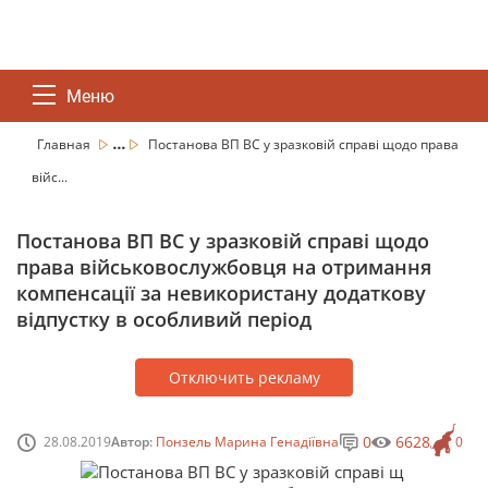
Меню
...
Главная
Постанова ВП ВС у зразковій справі щодо права
війс...
Постанова ВП ВС у зразковій справі щодо
права військовослужбовця на отримання
компенсації за невикористану додаткову
відпустку в особливий період
Отключить рекламу
0
6628
28.08.2019
Автор:
Понзель Марина Генадіївна
0