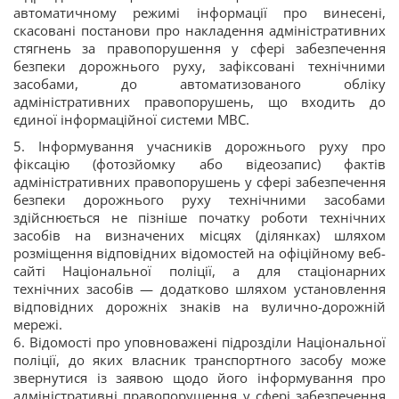
автоматичному режимі інформації про винесені,
скасовані постанови про накладення адміністративних
стягнень за правопорушення у сфері забезпечення
безпеки дорожнього руху, зафіксовані технічними
засобами, до автоматизованого обліку
адміністративних правопорушень, що входить до
єдиної інформаційної системи МВС.
5. Інформування учасників дорожнього руху про
фіксацію (фотозйомку або відеозапис) фактів
адміністративних правопорушень у сфері забезпечення
безпеки дорожнього руху технічними засобами
здійснюється не пізніше початку роботи технічних
засобів на визначених місцях (ділянках) шляхом
розміщення відповідних відомостей на офіційному веб-
сайті Національної поліції, а для стаціонарних
технічних засобів — додатково шляхом установлення
відповідних дорожніх знаків на вулично-дорожній
мережі.
6. Відомості про уповноважені підрозділи Національної
поліції, до яких власник транспортного засобу може
звернутися із заявою щодо його інформування про
адміністративні правопорушення у сфері забезпечення