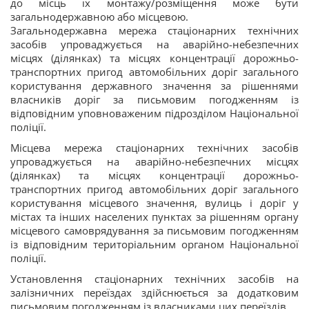
до місць їх монтажу/розміщення може бути
загальнодержавною або місцевою.
Загальнодержавна мережа стаціонарних технічних
засобів упроваджується на аварійно-небезпечних
місцях (ділянках) та місцях концентрації дорожньо-
транспортних пригод автомобільних доріг загального
користування державного значення за рішеннями
власників доріг за письмовим погодженням із
відповідним уповноваженим підрозділом Національної
поліції.
Місцева мережа стаціонарних технічних засобів
упроваджується на аварійно-небезпечних місцях
(ділянках) та місцях концентрації дорожньо-
транспортних пригод автомобільних доріг загального
користування місцевого значення, вулиць і доріг у
містах та інших населених пунктах за рішенням органу
місцевого самоврядування за письмовим погодженням
із відповідним територіальним органом Національної
поліції.
Установлення стаціонарних технічних засобів на
залізничних переїздах здійснюється за додатковим
письмовим погодженням із власниками цих переїздів.