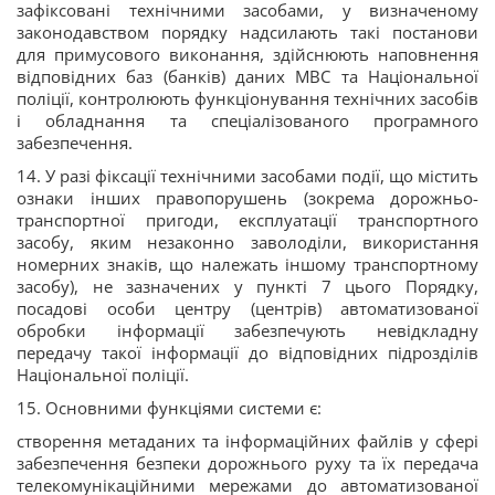
зафіксовані технічними засобами, у визначеному
законодавством порядку надсилають такі постанови
для примусового виконання, здійснюють наповнення
відповідних баз (банків) даних МВС та Національної
поліції, контролюють функціонування технічних засобів
і обладнання та спеціалізованого програмного
забезпечення.
14. У разі фіксації технічними засобами події, що містить
ознаки інших правопорушень (зокрема дорожньо-
транспортної пригоди, експлуатації транспортного
засобу, яким незаконно заволоділи, використання
номерних знаків, що належать іншому транспортному
засобу), не зазначених у пункті 7 цього Порядку,
посадові особи центру (центрів) автоматизованої
обробки інформації забезпечують невідкладну
передачу такої інформації до відповідних підрозділів
Національної поліції.
15. Основними функціями системи є:
створення метаданих та інформаційних файлів у сфері
забезпечення безпеки дорожнього руху та їх передача
телекомунікаційними мережами до автоматизованої