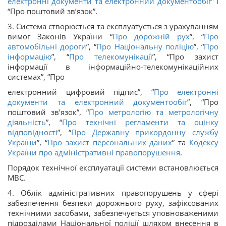
електронні документи та електронний документообіг
” і
“Про поштовий зв’язок”.
3. Система створюється та експлуатується з урахуванням
вимог Законів України “
Про дорожній рух
”, “
Про
автомобільні дороги
”, “
Про Національну поліцію
”, “
Про
інформацію
”, “
Про телекомунікації
”, “Про захист
інформації в інформаційно-телекомунікаційних
системах”, “Про
електронний цифровий підпис”, “
Про електронні
документи та електронний документообіг
”, “Про
поштовий зв’язок”, “
Про метрологію та метрологічну
діяльність
”, “
Про технічні регламенти та оцінку
відповідності
”, “
Про Державну прикордонну службу
України
”, “
Про захист персональних даних
” та
Кодексу
України про адміністративні правопорушення
.
Порядок технічної експлуатації системи встановлюється
МВС.
4. Облік адміністративних правопорушень у сфері
забезпечення безпеки дорожнього руху, зафіксованих
технічними засобами, забезпечується уповноваженими
підрозділами Національної поліції шляхом внесення в