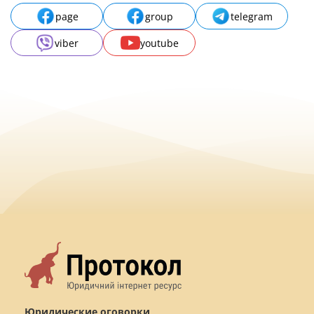
page
group
telegram
viber
youtube
Юридические оговорки