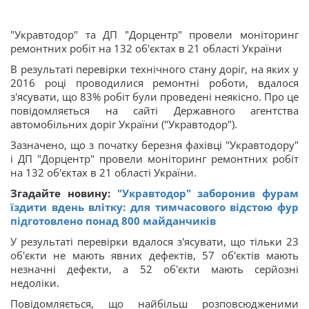
"Укравтодор" та ДП "Дорцентр" провели моніторинг
ремонтних робіт на 132 об'єктах в 21 області України
В результаті перевірки технічного стану доріг, на яких у
2016 році проводилися ремонтні роботи, вдалося
з'ясувати, що 83% робіт були проведені неякісно. Про це
повідомляється на сайті Державного агентства
автомобільних доріг України ("Укравтодор").
Зазначено, що з початку березня фахівці "Укравтодору"
і ДП "Дорцентр" провели моніторинг ремонтних робіт
на 132 об'єктах в 21 області України.
Згадайте новину:
"Укравтодор" заборонив фурам
їздити вдень влітку: для тимчасового відстою фур
підготовлено понад 800 майданчиків
У результаті перевірки вдалося з'ясувати, що тільки 23
об'єкти не мають явних дефектів, 57 об'єктів мають
незначні дефекти, а 52 об'єкти мають серйозні
недоліки.
Повідомляється, що найбільш розповсюдженими