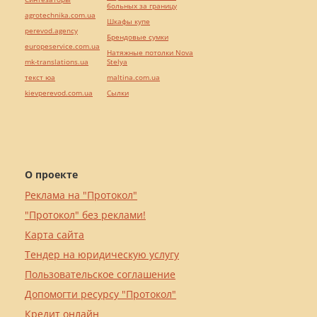
больных за границу
agrotechnika.com.ua
Шкафы купе
perevod.agency
Брендовые сумки
europeservice.com.ua
Натяжные потолки Nova
mk-translations.ua
Stelya
текст юа
maltina.com.ua
kievperevod.com.ua
Cылки
О проекте
Реклама на "Протокол"
"Протокол" без реклами!
Карта сайта
Тендер на юридическую услугу
Пользовательское соглашение
Допомогти ресурсу "Протокол"
Кредит онлайн