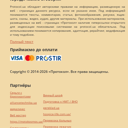
Protocol.ua обладает авторскими правами на информацию, размещенную на
веб - страницах данного ресурса, если не указано иное. Под информацией
понимаются тексты, комментарии, статьи, фотоизображения, рисунки, ящик-
шота, сканы, видео, аудио, другие материалы. При использовании материалов,
размещенных на веб - страницах «Протокол» наличие гиперссылки открытого
для индексации поисковыми системами на protocol.ua обязательна. Под
использованием понимается копирования, адаптация, рерайтинг, модификация
и тому подобное.
Полный текст
Приймаємо до оплати
Copyright © 2014-2026 «Протокол». Все права защищены.
Партнёры
Серьги с
Винный шкаф
бриллиантами
Подготовка к НМТ / ВНО
alliancetechnika.ua
pereklad.ua
миралинкс
hospice-life.com.ua/
Веб мастер
Перевозка больных
https://motokosmos.ua/
Перевозка лежачих
Синтезаторы