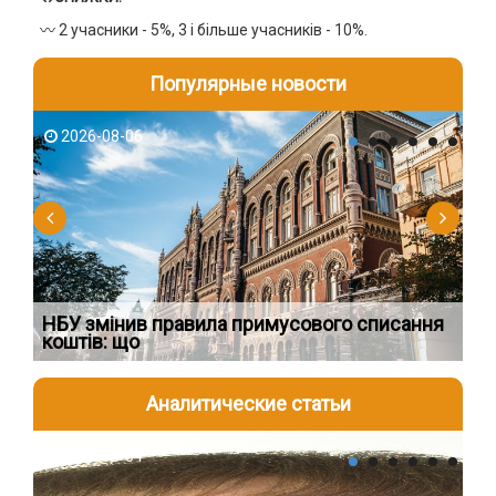
〰️ 2 учасники - 5%, 3 і більше учасників - 10%.
Популярные новости
2026-08-06
2
НБУ змінив правила примусового списання
Як
коштів: що
шк
Аналитические статьи
2026-08-04
2