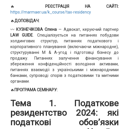
🔥
РЕЄСТРАЦІЯ НА САЙТІ:
https://marmaer.ua/k_course/tax-residency
🔥
ДОПОВІДАЧ:
〰️
КУЗНЕЧІКОВА Олена
— Адвокат, керуючий партнер
LAW GUIDE
. Спеціалізується на питаннях побудови
холдингових структур, питаннях податкового і
корпоративного планування (включаючи міжнародне),
структуруванні M & A-угод і підготовці бізнесу до
продажу. Питаннях залучення фінансування і
збереження конфіденційності володіння активами,
питаннях взаємодії з українськими і міжнародними
банками, супроводі спорів з податковими та митними
органами.
🔥
ПРОГРАМА СЕМІНАРУ:
Тема 1. Податкове
резидентство 2024: які
податкові обов’язки