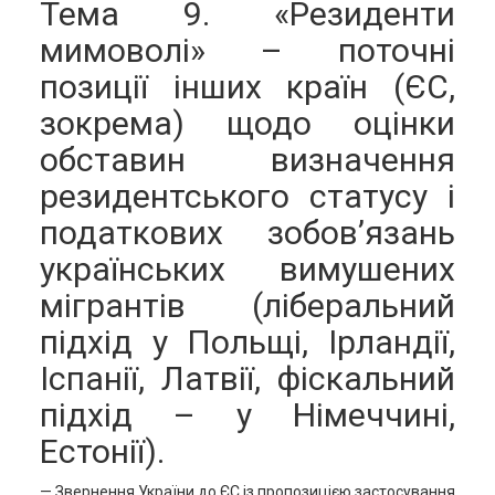
Тема 9. «Резиденти
мимоволі» – поточні
позиції інших країн (ЄС,
зокрема) щодо оцінки
обставин визначення
резидентського статусу і
податкових зобов’язань
українських вимушених
мігрантів (ліберальний
підхід у Польщі, Ірландії,
Іспанії, Латвії, фіскальний
підхід – у Німеччині,
Естонії).
— Звернення України до ЄС із пропозицією застосування