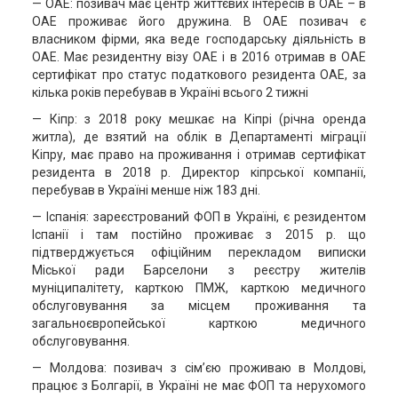
— ОАЕ: позивач має центр життєвих інтересів в ОАЕ – в
ОАЕ проживає його дружина. В ОАЕ позивач є
власником фірми, яка веде господарську діяльність в
ОАЕ. Має резидентну візу ОАЕ і в 2016 отримав в ОАЕ
сертифікат про статус податкового резидента ОАЕ, за
кілька років перебував в Україні всього 2 тижні
— Кіпр: з 2018 року мешкає на Кіпрі (річна оренда
житла), де взятий на облік в Департаменті міграції
Кіпру, має право на проживання і отримав сертифікат
резидента в 2018 р. Директор кіпрської компанії,
перебував в Україні менше ніж 183 дні.
— Іспанія: зареєстрований ФОП в Україні, є резидентом
Іспанії і там постійно проживає з 2015 р. що
підтверджується офіційним перекладом виписки
Міської ради Барселони з реєстру жителів
муніципалітету, карткою ПМЖ, карткою медичного
обслуговування за місцем проживання та
загальноєвропейської карткою медичного
обслуговування.
— Молдова: позивач з сім’єю проживаю в Молдові,
працює з Болгарії, в Україні не має ФОП та нерухомого