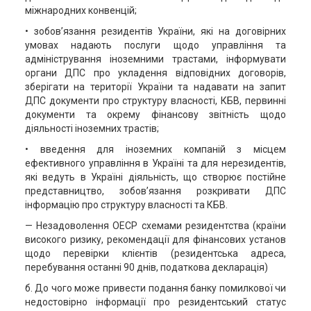
міжнародних конвенцій;
• зобов’язання резидентів України, які на договірних
умовах надають послуги щодо управління та
адміністрування іноземними трастами, інформувати
органи ДПС про укладення відповідних договорів,
зберігати на території України та надавати на запит
ДПС документи про структуру власності, КБВ, первинні
документи та окрему фінансову звітність щодо
діяльності іноземних трастів;
• введення для іноземних компаній з місцем
ефективного управління в Україні та для нерезидентів,
які ведуть в Україні діяльність, що створює постійне
представництво, зобов’язання розкривати ДПС
інформацію про структуру власності та КБВ.
— Незадоволення ОЕСР схемами резидентства (країни
високого ризику, рекомендації для фінансових установ
щодо перевірки клієнтів (резидентська адреса,
перебування останні 90 днів, податкова декларація)
б. До чого може привести подання банку помилкової чи
недостовірно інформації про резидентський статус