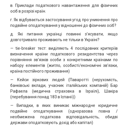
в. Приклади податкового навантаження для фізичних
осіб в розрізі країн.
г. Як відбувається застосування угод про уникнення про
подвійне оподаткування у відношенні до фізичних осіб?
д. Які питання українці повинні з’ясувати, якщо
довготривало проживають не тільки в Україні?
— tie-breaker тест: виділяють 4 послідовних критеріїв
визначення країни податкового резидентства через
порівняння зв’язків особи з конкретними країнами по
набору елементів (житло, особисті/економічні зв’язки,
країна постійного проживання)
— Кейси зіркових людей (Паваротті (нерухомість,
банківські вклади, учасник італійських компаній) Бар
Рафаела (медична страховка в Ізраїлі), Шакіра
(перебування понад 183 в Іспанії))
— Випадки, в яких виникає міжнародне юридичне
подвійне оподаткування (одноразова повна /
необмежена податкова відповідальність, обидві
держави оподатковують дохід або капітал)