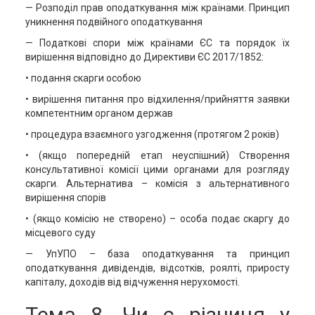
— Розподіл прав оподаткування між країнами. Принцип
уникнення подвійного оподаткування
— Податкові спори між країнами ЄС та порядок їх
вирішення відповідно до Директиви ЄС 2017/1852:
• подання скарги особою
• вирішення питання про відхилення/прийняття заявки
компетентним органом держав
• процедура взаємного узгодження (протягом 2 років)
• (якщо попередній етап неуспішний) Створення
консультативної комісії цими органами для розгляду
скарги. Альтернатива – комісія з альтернативного
вирішення спорів
• (якщо комісію не створено) – особа подає скаргу до
місцевого суду
— УпУПО – база оподаткування та принцип
оподаткування дивідендів, відсотків, роялті, приросту
капіталу, доходів від відчуження нерухомості.
Тема 8. Чи є різниця у