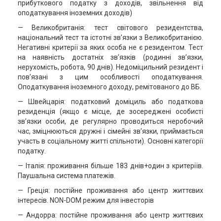
прибуткового податку з доходів, звільнення від
оподаткування іноземних доходів)
— Великобританія: тест світового резидентства,
національний тест та істотні зв’язки з Великобританією.
Негативні критерії за яких особа не є резидентом. Тест
на наявність достатніх зв’язків (родинні зв’язки,
нерухомість, робота, 90 днів). Недоміцильний резидент і
пов’язані з цим особливості оподаткування.
Оподаткування іноземного доходу, ремітованого до ВБ.
— Швейцарія: податковий доміциль або податкова
резиденція (якщо є місце, де зосереджені особисті
зв’язки особи, де регулярно проводиться неробочий
час, зміцнюються дружні і сімейні зв’язки, приймається
участь в соціальному житті спільноти). Основні категорії
податку.
— Італія: проживання більше 183 днів+один з критеріїв.
Паушальна система платежів.
— Греція: постійне проживання або центр життєвих
інтересів. NON-DOM режим для інвесторів
— Андорра: постійне проживання або центр життєвих