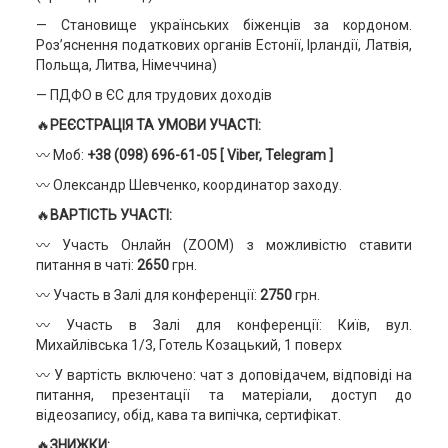
— Становище українських біженців за кордоном.
Роз’яснення податкових органів Естонії, Ірландії, Латвія,
Польща, Литва, Німеччина)
— ПДФО в ЄС для трудових доходів
🔥
РЕЄСТРАЦІЯ ТА УМОВИ УЧАСТІ:
〰️ Моб:
+38 (098) 696-61-05
[ Viber, Telegram ]
〰️ Олександр Шевченко, координатор заходу.
🔥
ВАРТІСТЬ УЧАСТІ:
〰️ Участь Онлайн (ZOOM) з можливістю ставити
питання в чаті:
2650
грн.
〰️ Участь в Залі для конференції:
2750
грн.
〰️ Участь в Залі для конференції: Київ, вул.
Михайлівська 1/3, Готель Козацький, 1 поверх
〰️ У вартість включено: чат з доповідачем, відповіді на
питання, презентації та матеріали, доступ до
відеозапису, обід, кава та випічка, сертифікат.
🔥
ЗНИЖКИ: