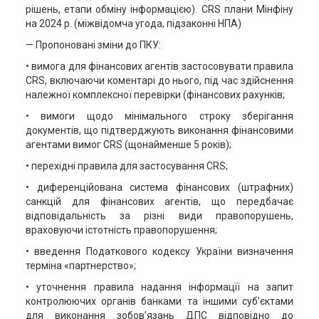
рішень, етапи обміну інформацією). CRS плани Мінфіну
на 2024 р. (міжвідомча угода, підзаконні НПА)
— Пропоновані зміни до ПКУ:
• вимога для фінансових агентів застосовувати правила
CRS, включаючи коментарі до нього, під час здійснення
належної комплексної перевірки (фінансових рахунків;
• вимоги щодо мінімального строку зберігання
документів, що підтверджують виконання фінансовими
агентами вимог CRS (щонайменше 5 років);
• перехідні правила для застосування CRS;
• диференційована система фінансових (штрафних)
санкцій для фінансових агентів, що передбачає
відповідальність за різні види правопорушень,
враховуючи істотність правопорушення;
• введення Податкового кодексу України визначення
терміна «партнерство»;
• уточнення правила надання інформації на запит
контролюючих органів банками та іншими суб’єктами
для виконання зобов’язань ДПС відповідно до