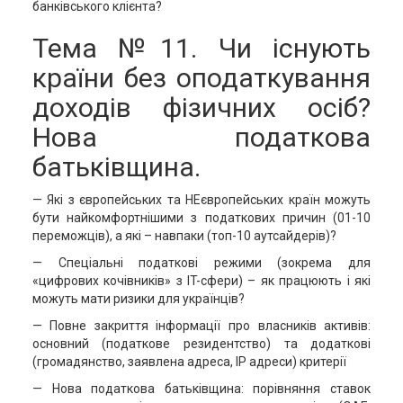
банківського клієнта?
Тема №11. Чи існують
країни без оподаткування
доходів фізичних осіб?
Нова податкова
батьківщина.
— Які з європейських та НЕєвропейських країн можуть
бути найкомфортнішими з податкових причин (01-10
переможців), а які – навпаки (топ-10 аутсайдерів)?
— Спеціальні податкові режими (зокрема для
«цифрових кочівників» з IT-сфери) – як працюють і які
можуть мати ризики для українців?
— Повне закриття інформації про власників активів:
основний (податкове резидентство) та додаткові
(громадянство, заявлена адреса, ІР адреси) критерії
— Нова податкова батьківщина: порівняння ставок