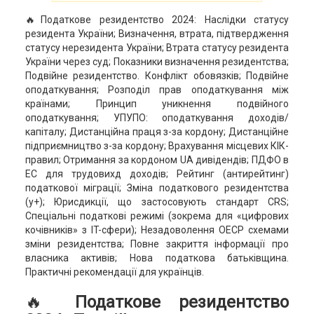
🔥Податкове резидентство 2024: Наслідки статусу
резидента України; Визначення, втрата, підтвердження
статусу нерезидента України; Втрата статусу резидента
України через суд; Показники визначення резидентства;
Подвійне резидентство. Конфлікт обовязків; Подвійне
оподаткування; Розподіл прав оподаткування між
країнами; Принцип уникнення подвійного
оподаткування; УПУПО: оподаткування доходів/
капіталу; Дистанційна праця з-за кордону; Дистанційне
підприємництво з-за кордону; Врахування місцевих КІК-
правил; Отримання за кордоном UA дивідендів; ПДФО в
ЕС для трудовихд доходів; Рейтинг (антирейтинг)
податкової міграції; Зміна податкового резидентства
(у+); Юрисдикції, що застосовують стандарт CRS;
Спеціальні податкові режимі (зокрема для «цифрових
кочівників» з IT-сфери); Незадоволення ОЕСР схемами
зміни резидентства; Повне закриття інформації про
власника активів; Нова податкова батьківщина.
Практичні рекомендації для українців.
🔥
Податкове резидентство