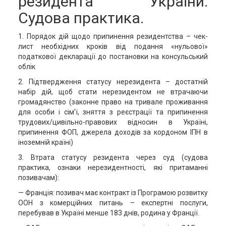
резидента України.
Судова практика.
1. Порядок дій щодо припинення резидентства – чек-
лист необхідних кроків від подання «нульової»
податкової декларації до постановки на консульський
облік
2. Підтвердження статусу нерезидента – достатній
набір дій, щоб стати нерезидентом не втрачаючи
громадянство (законне право на тривале проживання
для особи і сім’ї, зняття з реєстрації та припинення
трудових/цивільно-правових відносин в Україні,
припинення ФОП, джерела доходів за кордоном ІПН в
іноземній країні)
3. Втрата статусу резидента через суд (судова
практика, ознаки нерезидентності, які притаманні
позивачам):
— Франція: позивач має контракт із Програмою розвитку
ООН з комерційних питань – експертні послуги,
перебував в Україні менше 183 днів, родина у Франції.