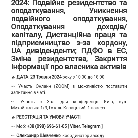
2024: Подвійне резидентство та
оподаткування, Уникнення
подвійного оподаткування,
Оподаткування доходів/
капіталу, Дистанційна праця та
підприємництво з-за кордону,
UA дивіденденти; ПДФО в ЕС,
Зміна резидентства, Закриття
інформації про власника активів
🔥
ДАТА: 23 Травня 2024
року з 10:00 до 18:00
〰️ Участь Онлайн (ZOOM) з можливістю поставити
запитання в чаті.
〰️ Участь в Залі для конференції: Київ, вул.
Михайлівська 1/3, Готель Козацький, 1 поверх
🔥
РЕЄСТРАЦІЯ ТА УМОВИ УЧАСТІ:
〰️ Моб:
+38 (098) 696-61-05
[ Viber, Telegram ]
〰️
Олександр Шевченко
, координатор заходу.