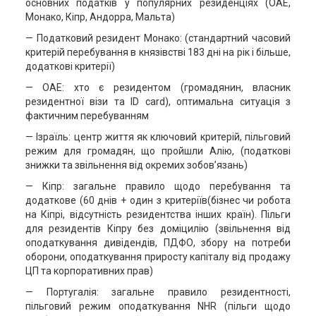
основних податків у популярних резиденціях (ОАЕ,
Монако, Кіпр, Андорра, Мальта)
— Податковий резидент Монако: (стандартний часовий
критерій перебування в князівстві 183 дні на рік і більше,
додаткові критерії)
— ОАЕ: хто є резидентом (громадянин, власник
резидентної візи та ID card), оптимальна ситуація з
фактичним перебуванням
— Ізраїль: центр життя як ключовий критерій, пільговий
режим для громадян, що пройшли Алію, (податкові
знижки та звільнення від окремих зобов’язань)
— Кіпр: загальне правило щодо перебування та
додаткове (60 днів + один з критеріїв(бізнес чи робота
на Кіпрі, відсутність резидентства інших країн). Пільги
для резидентів Кіпру без доміцилію (звільнення від
оподаткування дивідендів, ПДФО, збору на потреби
оборони, оподаткування приросту капіталу від продажу
ЦП та корпоративних прав)
— Португалія: загальне правило резидентності,
пільговий режим оподаткування NHR (пільги щодо