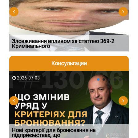
Зловживання впливом за статтею 369-2
Пе
Кримінального
пі
Консультации
2026-07-03
2
Нові критерії для бронювання на
Ви
підприємствах, що
по