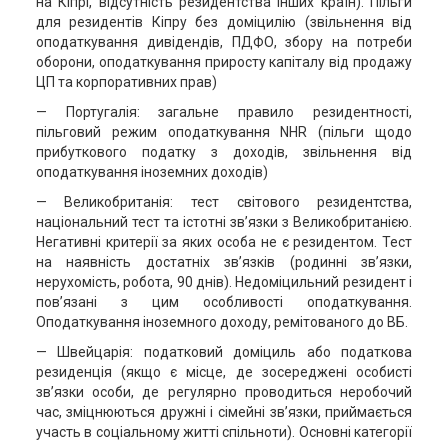
на Кіпрі, відсутність резидентства інших країн). Пільги
для резидентів Кіпру без доміцилію (звільнення від
оподаткування дивідендів, ПДФО, збору на потреби
оборони, оподаткування приросту капіталу від продажу
ЦП та корпоративних прав)
— Португалія: загальне правило резидентності,
пільговий режим оподаткування NHR (пільги щодо
прибуткового податку з доходів, звільнення від
оподаткування іноземних доходів)
— Великобританія: тест світового резидентства,
національний тест та істотні зв’язки з Великобританією.
Негативні критерії за яких особа не є резидентом. Тест
на наявність достатніх зв’язків (родинні зв’язки,
нерухомість, робота, 90 днів). Недоміцильний резидент і
пов’язані з цим особливості оподаткування.
Оподаткування іноземного доходу, ремітованого до ВБ.
— Швейцарія: податковий доміциль або податкова
резиденція (якщо є місце, де зосереджені особисті
зв’язки особи, де регулярно проводиться неробочий
час, зміцнюються дружні і сімейні зв’язки, приймається
участь в соціальному житті спільноти). Основні категорії