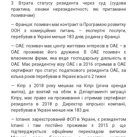
3. Втрата статусу резидента через суд (судова
практика, ознаки нерезидентності, які притаманні
позивачам):
— Франція: позивач має контракт із Програмою розвитку
ООН з комерційних питань – експертні послуги,
перебував в Україні менше 183 днів, родина у Франції.
— ОАЕ: позивач має центр життєвих інтересів в ОАЕ – в
ОАЕ проживає його дружина. В ОАЕ позивач є
власником фірми, яка веде господарську діяльність в
ОАЕ. Має резидентну візу ОАЕ і в 2016 отримав в ОАЕ
сертифікат про статус податкового резидента ОАЕ, за
кілька років перебував в Україні всього 2 тижні
— Кіпр: з 2018 року мешкає на Кіпрі (річна оренда
житла), де взятий на облік в Департаменті міграції
Кіпру, має право на проживання і отримав сертифікат
резидента в 2018 р. Директор кіпрської компанії,
перебував в Україні менше ніж 183 дні.
— Іспанія: зареєстрований ФОП в Україні, є резидентом
Іспанії і там постійно проживає з 2015 р. що
підтверджується офіційним перекладом виписки