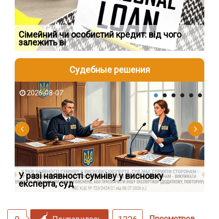
Сімейний чи особистий кредит: від чого
Пр
залежить ві
по
Судебные решения
2026-08-07
2
У разі наявності сумніву у висновку
Як
експерта, суд
вк
Просмотров