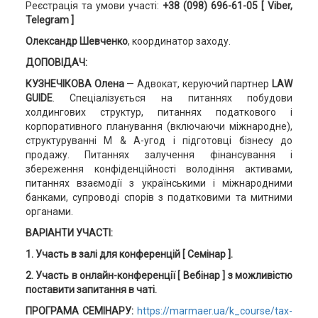
Реєстрація та умови участі:
+38 (098) 696-61-05
[ Viber,
Telegram ]
Олександр Шевченко
, координатор заходу.
ДОПОВІДАЧ:
КУЗНЕЧІКОВА Олена
— Адвокат, керуючий партнер
LAW
GUIDE
. Спеціалізується на питаннях побудови
холдингових структур, питаннях податкового і
корпоративного планування (включаючи міжнародне),
структуруванні M & A-угод і підготовці бізнесу до
продажу. Питаннях залучення фінансування і
збереження конфіденційності володіння активами,
питаннях взаємодії з українськими і міжнародними
банками, супроводі спорів з податковими та митними
органами.
ВАРІАНТИ УЧАСТІ:
1. Участь в залі для конференцій [ Семінар ].
2. Участь в онлайн-конференції [ Вебінар ] з можливістю
поставити запитання в чаті.
ПРОГРАМА СЕМІНАРУ:
https://marmaer.ua/k_course/tax-