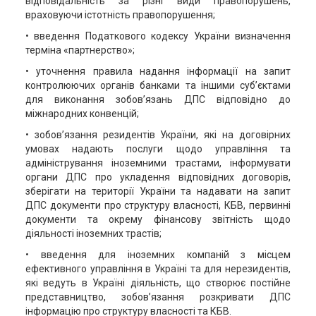
відповідальність за різні види правопорушень,
враховуючи істотність правопорушення;
• введення Податкового кодексу України визначення
терміна «партнерство»;
• уточнення правила надання інформації на запит
контролюючих органів банками та іншими суб’єктами
для виконання зобов’язань ДПС відповідно до
міжнародних конвенцій;
• зобов’язання резидентів України, які на договірних
умовах надають послуги щодо управління та
адміністрування іноземними трастами, інформувати
органи ДПС про укладення відповідних договорів,
зберігати на території України та надавати на запит
ДПС документи про структуру власності, КБВ, первинні
документи та окрему фінансову звітність щодо
діяльності іноземних трастів;
• введення для іноземних компаній з місцем
ефективного управління в Україні та для нерезидентів,
які ведуть в Україні діяльність, що створює постійне
представництво, зобов’язання розкривати ДПС
інформацію про структуру власності та КБВ.