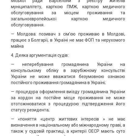
Міської ради Барселони з реєстру жителів
муніципалітету, карткою ПМЖ, карткою медичного
обслуговування за місцем проживання та
загальноєвропейської карткою медичного
обслуговування.
— Молдова: позивач з сім’єю проживаю в Молдові,
працює з Болгарії, в Україні не має ФОП та нерухомого
майна
4. Деяка аргументація судів:
— неперебування громадянина України на
консульському обліку в зарубіжному консульстві
України не може вважатися безумовною ознакою
постійного проживання громадянина в Україні;
— процедура оформлення виїзду громадянина України
за кордон на постійне місце проживання не може
ототожнюватися з процедурою підтвердження його
статусу резидента;
— «поняття «центр життєвих інтересів » не має
визначення в національному або міжнародному праві, а
також у судовій практиці, а критерії ОЕСР мають суто