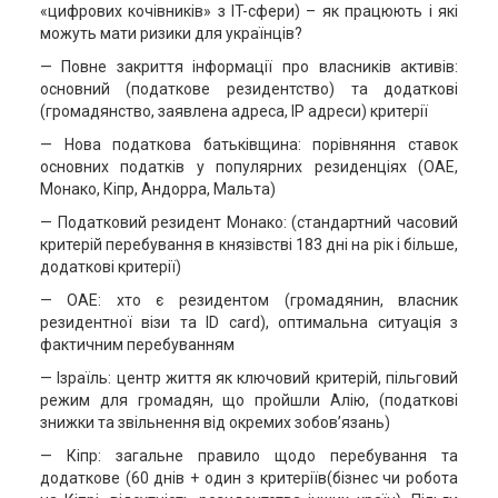
«цифрових кочівників» з IT-сфери) – як працюють і які
можуть мати ризики для українців?
— Повне закриття інформації про власників активів:
основний (податкове резидентство) та додаткові
(громадянство, заявлена адреса, ІР адреси) критерії
— Нова податкова батьківщина: порівняння ставок
основних податків у популярних резиденціях (ОАЕ,
Монако, Кіпр, Андорра, Мальта)
— Податковий резидент Монако: (стандартний часовий
критерій перебування в князівстві 183 дні на рік і більше,
додаткові критерії)
— ОАЕ: хто є резидентом (громадянин, власник
резидентної візи та ID card), оптимальна ситуація з
фактичним перебуванням
— Ізраїль: центр життя як ключовий критерій, пільговий
режим для громадян, що пройшли Алію, (податкові
знижки та звільнення від окремих зобов’язань)
— Кіпр: загальне правило щодо перебування та
додаткове (60 днів + один з критеріїв(бізнес чи робота