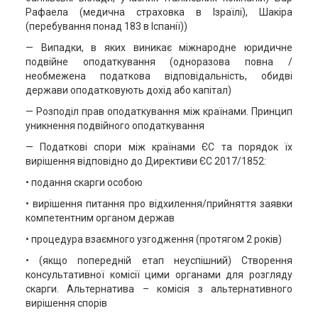
Рафаела (медична страховка в Ізраїлі), Шакіра
(перебування понад 183 в Іспанії))
— Випадки, в яких виникає міжнародне юридичне
подвійне оподаткування (одноразова повна /
необмежена податкова відповідальність, обидві
держави оподатковують дохід або капітал)
— Розподіл прав оподаткування між країнами. Принцип
уникнення подвійного оподаткування
— Податкові спори між країнами ЄС та порядок їх
вирішення відповідно до Директиви ЄС 2017/1852:
• подання скарги особою
• вирішення питання про відхилення/прийняття заявки
компетентним органом держав
• процедура взаємного узгодження (протягом 2 років)
• (якщо попередній етап неуспішний) Створення
консультативної комісії цими органами для розгляду
скарги. Альтернатива – комісія з альтернативного
вирішення спорів