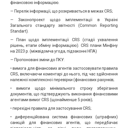
фінансовою інформацією.
— Перелік інформації, що розкривається в межах CRS;
— Законопроект щодо імплементації в Україні
Загального стандарту звітності (Common Reporting
Standart).
— План щодо імплементації CRS (стадії ухвалення
рішень, етапи обміну інформацією). CRS плани Мінфіну
на 2023 р. (міжвідомча угода, підзаконні НПА)
— Пропоновані зміни до ПКУ:
• вимога для фінансових агентів застосовувати правила
CRS, включаючи коментарі до нього, під час здійснення
належної комплексної перевірки (фінансових рахунків;
• вимоги щодо мінімального строку зберігання
документів, що підтверджують виконання фінансовими
агентами вимог CRS (щонайменше 5 років);
• перехідні правила для застосування CRS;
• диференційована система фінансових (штрафних)
санкцій для фінансових агентів, що передбачає