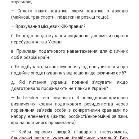
«нульові»)
— Сплата інших податків, окрім податків з доходів
(майнові, транспортні, податки на розкіш тощо).
— Врахування місцевих КІК-правил?
б. Як щодо оподаткування соціальної допомоги в країні
перебування та в Україні.
в. Приклади податкового навантаження для фізичних
осіб в розрізі країн.
г. Як відбувається застосування угод про уникнення про
подвійне оподаткування у відношенні до фізичних осіб?
д. Які питання українці повинні з’ясувати, якщо
довготривало проживають не тільки в Україні?
— tie-breaker тест: виділяють 4 послідовних критеріїв
визначення країни податкового резидентства через
порівняння зв’язків особи з конкретними країнами по
набору елементів (житло, особисті/економічні зв’язки,
країна постійного проживання)
— Кейси зіркових людей (Паваротті (нерухомість,
банківські вклади, учасник італійських компаній) Бар