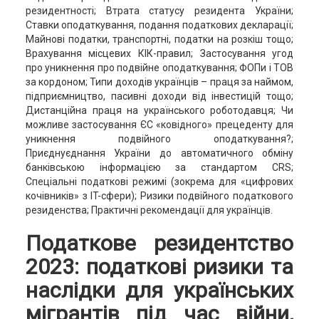
резидентності; Втрата статусу резидента України;
Ставки оподаткування, подання податкових декларації;
Майнові податки, транспортні, податки на розкіш тощо;
Врахування місцевих КІК-правил; Застосування угод
про уникнення про подвійне оподаткування; ФОПи і ТОВ
за кордоном; Типи доходів українців – праця за наймом,
підприємництво, пасивні доходи від інвестицій тощо;
Дистанційна праця на українського роботодавця; Чи
можливе застосування ЄС «ковідного» прецеденту для
уникнення подвійного оподаткування?;
Приєднуєднання України до автоматичного обміну
банківською інформацією за стандартом CRS;
Спеціальні податкові режимі (зокрема для «цифрових
кочівників» з IT-сфери); Ризики подвійного податкового
резиденства; Практичні рекомендації для українців.
Податкове резидентство
2023: податкові ризики та
наслідки для українських
мігрантів під час війни,