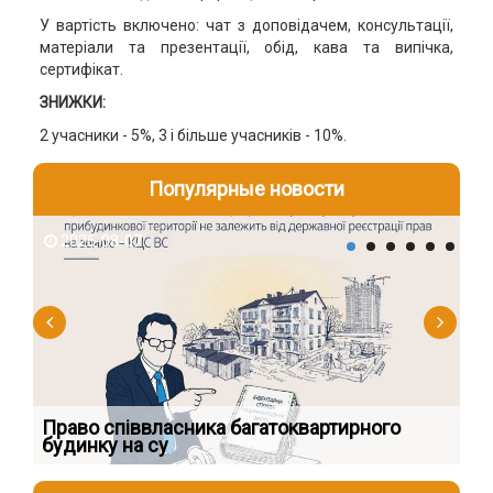
У вартість включено: чат з доповідачем, консультації,
матеріали та презентації, обід, кава та випічка,
сертифікат.
ЗНИЖКИ:
2 учасники - 5%, 3 і більше учасників - 10%.
Популярные новости
2026-08-07
2
к
Право співвласника багатоквартирного
Як
будинку на су
шк