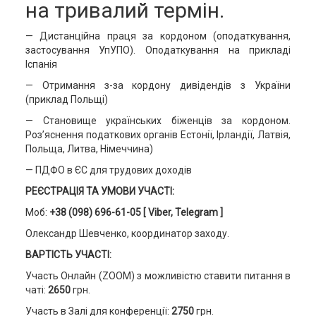
на тривалий термін.
— Дистанційна праця за кордоном (оподаткування,
застосування УпУПО). Оподаткування на прикладі
Іспанія
— Отримання з-за кордону дивідендів з України
(приклад Польщі)
— Становище українських біженців за кордоном.
Роз’яснення податкових органів Естонії, Ірландії, Латвія,
Польща, Литва, Німеччина)
— ПДФО в ЄС для трудових доходів
РЕЄСТРАЦІЯ ТА УМОВИ УЧАСТІ:
Моб:
+38 (098) 696-61-05
[ Viber, Telegram ]
Олександр Шевченко, координатор заходу.
ВАРТІСТЬ УЧАСТІ:
Участь Онлайн (ZOOM) з можливістю ставити питання в
чаті:
2650
грн.
Участь в Залі для конференції:
2750
грн.