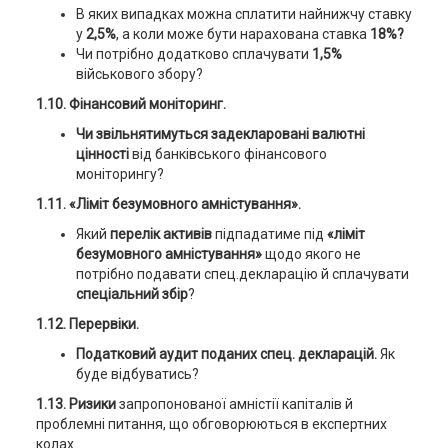
В яких випадках можна сплатити найнижчу ставку
у
2,5%
, а коли може бути нарахована ставка
18%?
Чи потрібно додатково сплачувати
1,5%
військового збору?
1.10.
Фінансовий моніторинг.
Чи звільнятимуться задекларовані валютні
цінності
від банківського фінансового
моніторингу?
1.11. «Ліміт безумовного амністування».
Який
перелік активів
підпадатиме під
«ліміт
безумовного амністування»
щодо якого не
потрібно подавати спец.декларацію й сплачувати
спеціальний збір
?
1.12. Перервіки.
Податковий аудит поданих спец. декларацій.
Як
буде відбуватись?
1.13. Ризики
запропонованої амністії капіталів й
проблемні питання, що обговорюються в експертних
колах.