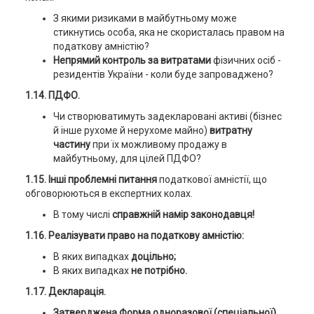
З якими ризиками в майбутньому може
стикнутись особа, яка не скористалась правом на
податкову амністію?
Непрямий контроль за витратами
фізичних осіб -
резидентів України - коли буде запроваджено?
1.14. ПДФО.
Чи створюватимуть задекларовані активі (бізнес
й інше рухоме й нерухоме майно)
витратну
частину
при їх можливому продажу в
майбутньому, для цілей ПДФО?
1.15. Інші проблемні питання
податкової амністії, що
обговорюються в експертних колах.
В тому числі
справжній намір законодавця!
1.16. Реалізувати право на податкову амністію:
В яких випадках
доцільно;
В яких випадках
не потрібно.
1.17. Декларація.
Затверджена Форма одноразової (спеціальної)