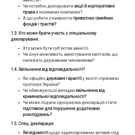
амністія?
Чи потрібно декларувати
акції й корпоративні
права
в іноземних компаніях?
А що робити з наявністю
приватних сімейних
фондів і трастів?
1.3. Хто може брати участь у спеціальному
декларуванні.
Хто може бути суб’єктом амністії.
Чи існує можливість амністування капіталів, що
належать державним чиновникам?
1.4. Звільнення від відповідальності?
Які офіційні
державні гарантії
у якості «пряника»
пропонує Україна?
Чи обмежуються випадки
звільнення від
кримінальної відповідальності?
Чи може подана одноразова декларація стати
підставою для порушення додаткових
розслідувань?
1.5. Спец. декларація.
Які відомості
щодо задекларованих активів слід