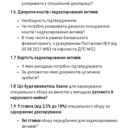
розкривати у спеціальній декларації?
1.6. Джерела коштів і задекларованих активів.
Необхідність підтвердження.
Чи потрібно розкривати джерело походження
коштів і задекларованих активів?
В тому числі в рамках банківського
фінмоніторингу, з урахуванням Постанови НБУ від
05.08.2021 №83 та Інфолиста ДПС №22.
1.7. Вартість задекларованих активів.
У яких випадках потрібно підтверджувати.
За допомогою яких документів це можна
зробити?
1.8. Що буде вважатись базою
для нарахування
спеціального збору за амністію у випадках
рухомого й
нерухомого майна?
1.9.
9 ставок
(від 2,5% до 18%)
спеціального збору за
одноразове декларування.
Які ставки
збору передбачені для задекларованих
активів?