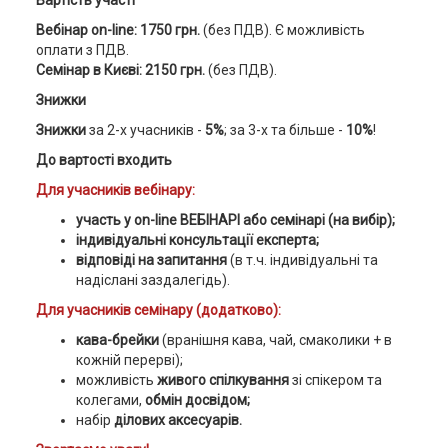
Вартість участі
Вебінар on-line: 1750 грн.
(без ПДВ). Є можливість
оплати з ПДВ.
Семінар в Києві: 2150 грн.
(без ПДВ).
Знижки
Знижки
за 2-х учасників -
5%
; за 3-х та більше -
10%
!
До вартості входить
Для учасників вебінару:
участь у on-line ВЕБІНАРІ або семінарі (на вибір);
індивідуальні консультації експерта;
відповіді на запитання
(в т.ч. індивідуальні та
надіслані заздалегідь).
Для учасників семінару (додатково):
кава-брейки
(вранішня кава, чай, смаколики + в
кожній перерві);
можливість
живого спілкування
зі спікером та
колегами,
обмін досвідом;
набір
ділових аксесуарів.