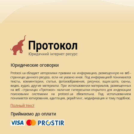
Юридические оговорки
Protocol.ua обладает авторскими правами на информацию, размещенную на веб -
страницах данного ресурса, если не указано иное. Под информацией понимаются
тексты, комментарии, статьи, фотоизображения, рисунки, ящик-шота, сканы,
видео, аудио, другие материалы. При использовании материалов, размещенных
на веб - страницах «Протокол» наличие гиперссылки открытого для индексации
поисковыми системами на protocol.ua обязательна. Под использованием
понимается копирования, адаптация, рерайтинг, модификация и тому подобное.
Полный текст
Приймаємо до оплати