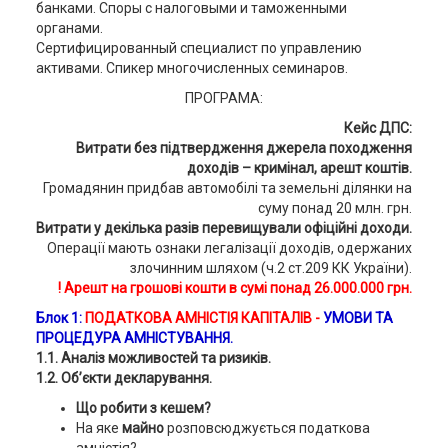
банками. Споры с налоговыми и таможенными
органами.
Сертифицированный специалист по управлению
активами. Спикер многочисленных семинаров.
ПРОГРАМА:
Кейс ДПС:
Витрати без підтвердження джерела походження
доходів – кримінал, арешт коштів.
Громадянин придбав автомобілі та земельні ділянки на
суму понад 20 млн. грн.
Витрати у декілька разів перевищували офіційні доходи.
Операції мають ознаки легалізації доходів, одержаних
злочинним шляхом (ч.2 ст.209 КК України).
! Арешт на грошові кошти в сумі понад 26.000.000 грн.
Блок 1:
ПОДАТКОВА АМНІСТІЯ КАПІТАЛІВ -
УМОВИ ТА
ПРОЦЕДУРА АМНІСТУВАННЯ.
1.1. Аналіз можливостей та ризиків
.
1.2. Об’єкти декларування.
Що робити з кешем?
На яке
майно
розповсюджується податкова