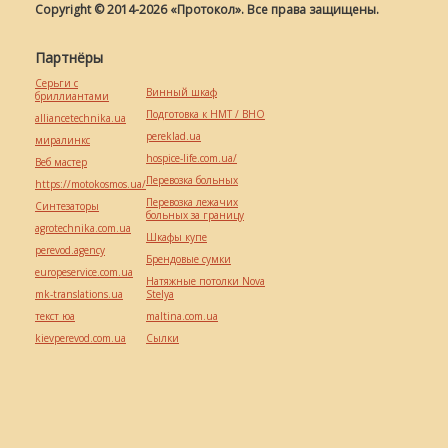
Copyright © 2014-2026 «Протокол». Все права защищены.
Партнёры
Серьги с
Винный шкаф
бриллиантами
Подготовка к НМТ / ВНО
alliancetechnika.ua
pereklad.ua
миралинкс
hospice-life.com.ua/
Веб мастер
Перевозка больных
https://motokosmos.ua/
Перевозка лежачих
Синтезаторы
больных за границу
agrotechnika.com.ua
Шкафы купе
perevod.agency
Брендовые сумки
europeservice.com.ua
Натяжные потолки Nova
mk-translations.ua
Stelya
текст юа
maltina.com.ua
kievperevod.com.ua
Cылки