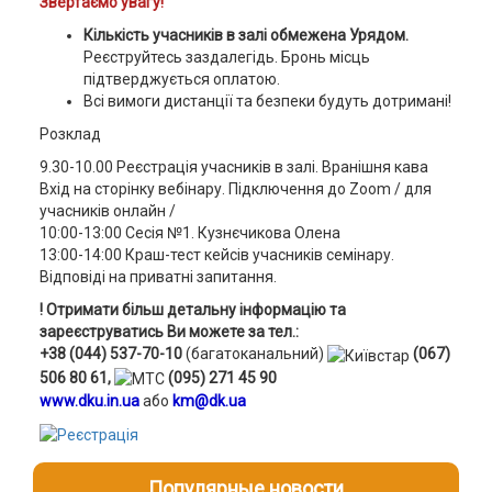
Звертаємо увагу!
Кількість учасників в залі обмежена Урядом.
Реєструйтесь заздалегідь. Бронь місць
підтверджується оплатою.
Всі вимоги дистанції та безпеки будуть дотримані!
Розклад
9.30-10.00 Реєстрація учасників в залі. Вранішня кава
Вхід на сторінку вебінару. Підключення до Zoom / для
учасників онлайн /
10:00-13:00 Сесія №1. Кузнєчикова Олена
13:00-14:00 Краш-тест кейсів учасників семінару.
Відповіді на приватні запитання.
! Отримати більш детальну інформацію та
зареєструватись Ви можете за тел.:
+38 (044) 537-70-10
(багатоканальний)
(067)
506 80 61,
(095) 271 45 90
www.dku.in.ua
або
km@dk.ua
Популярные новости