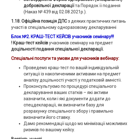
добровільної декларації
та Порядок її подання
(Наказ № 439 від 02.08.2021р.).
1.18. Офіційна позиція ДПС
з деяких практичних питань
участі в спеціальному одноразовому декларуванні
Блок №2. КРАШ-ТЕСТ КЕЙСІВ учасників семінару!!!
! Краш-тест кейсів
учасників семінару на предмет
доцільності подання спеціальної декларації.
Cпеціальні послуги та умови для учасників вебінару:
Проведемо краш-тест по вашій індивідуальній
ситуації із накопиченими активами на предмет
аналізу доцільності участі у податковій амністії.
Проконсультуємо по процедурі спеціального
декларування ваших статків – які активи
зазначити, коли і які документи додати до
спецдекларації, як визначити базу для
розрахунку спеціального збору і правильно
визначити його ставку.
Дамо рекомендації щодо мо мінімізації можливих
ризиків по вашому кейсу.