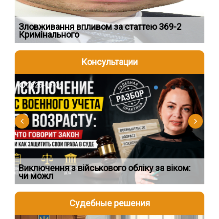
Зловживання впливом за статтею 369-2
Пе
Кримінального
пі
Консультации
2026-08-06
2
Виключення з військового обліку за віком:
Сп
чи можл
ос
Судебные решения