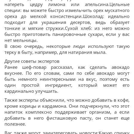
натереть цедру лимона или апельсина.Цельные
специи: вы можете быстро измельчить орех мускатного
ореха до мелкой консистенции.Шоколад: идеально
подходит для украшения десертов, ведь образует
тонкие и мягкие стружки.Сухой хлеб: из него можно
быстро приготовить панировочные сухари, если у вас
нет мельницы.
В свою очередь, некоторые люди используют такую
терку в быту, например, для натирания мыла.
Другие советы экспертов
Ранее шеф-повар рассказал, как сделать авокадо
вкуснее. По его словам, сами по себе авокадо могут
быть немного неинтересными на вкус, поэтому есть
один простой ингредиент, который может его
кардинально улучшить.
Также эксперты объяснили, что можно добавить в кофе,
кроме корицы и кардамона. Они подчеркнули, что этот
напиток комплексно поддерживает организм, а если
добавить в него фисташковую пасту, он станет еще
полезнее.
Вас также могут заинтересовать новости:Какую спичку