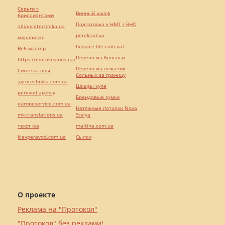
Серьги с
Винный шкаф
бриллиантами
Подготовка к НМТ / ВНО
alliancetechnika.ua
pereklad.ua
миралинкс
hospice-life.com.ua/
Веб мастер
Перевозка больных
https://motokosmos.ua/
Перевозка лежачих
Синтезаторы
больных за границу
agrotechnika.com.ua
Шкафы купе
perevod.agency
Брендовые сумки
europeservice.com.ua
Натяжные потолки Nova
mk-translations.ua
Stelya
текст юа
maltina.com.ua
kievperevod.com.ua
Cылки
О проекте
Реклама на "Протокол"
"Протокол" без реклами!