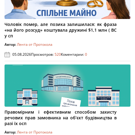
Чоловік помер, але позика залишилася: як фраза
«на його розсуд» коштувала дружині $1,1 млн ( ВС
у сп
Автор:
Лента от Протокола
05.08.2026
Просмотров:
520
Коментарии:
0
Правомірним і ефективним способом захисту
речових прав замовника на об’єкт будівництва в
разі їх осп
Автор:
Лента от Протокола