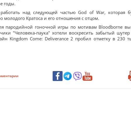
е годы.
 работать над следующей частью God of War, которая б
о молодого Кратоса и его отношения с отцом.
:Для пародийной гоночной игры по мотивам Bloodborne в
чики "Человека-паука" хотели воскресить забытый шутер
йн Kingdom Come: Deliverance 2 пробил отметку в 230 т
оментарии