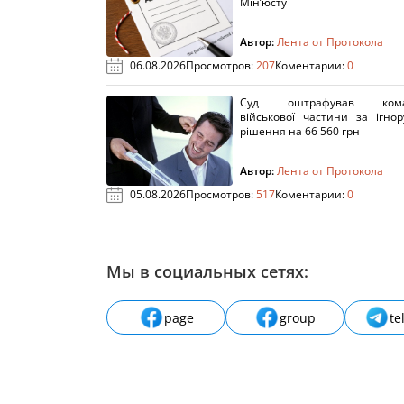
Мін’юсту
Автор:
Лента от Протокола
06.08.2026
Просмотров:
207
Коментарии:
0
Суд оштрафував кома
військової частини за ігно
рішення на 66 560 грн
Автор:
Лента от Протокола
05.08.2026
Просмотров:
517
Коментарии:
0
Мы в социальных сетях:
page
group
te