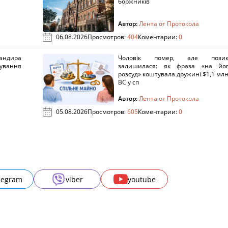
боржників
Автор:
Лента от Протокола
06.08.2026
Просмотров:
404
Коментарии:
0
ндира
Чоловік помер, але позик
рування
залишилася: як фраза «на йо
розсуд» коштувала дружині $1,1 млн
ВС у сп
Автор:
Лента от Протокола
05.08.2026
Просмотров:
605
Коментарии:
0
legram
viber
youtube