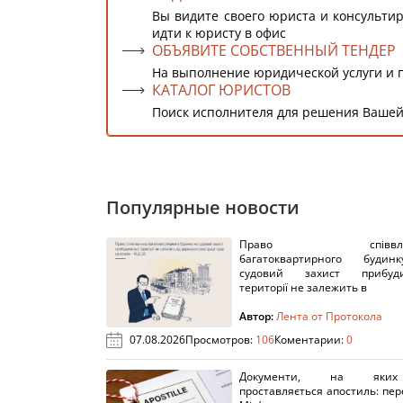
Вы видите своего юриста и консультир
идти к юристу в офис
ОБЪЯВИТЕ СОБСТВЕННЫЙ ТЕНДЕР
На выполнение юридической услуги и 
КАТАЛОГ ЮРИСТОВ
Поиск исполнителя для решения Вашей
Популярные новости
Право співвлас
багатоквартирного буди
судовий захист прибуди
території не залежить в
Автор:
Лента от Протокола
07.08.2026
Просмотров:
106
Коментарии:
0
Документи, на яки
проставляється апостиль: пере