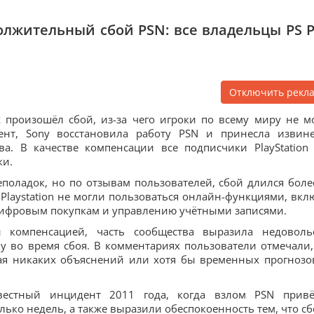
должительный сбой PSN: все владельцы PS P
Отключить рекл
k произошёл сбой, из-за чего игроки по всему миру не м
ент, Sony восстановила работу PSN и принесла извин
а. В качестве компенсации все подписчики PlayStation 
ки.
поладок, но по отзывам пользователей, сбой длился боле
Playstation не могли пользоваться онлайн-функциями, вкл
цифровым покупкам и управлению учётными записями.
 компенсацией, часть сообщества выразила недоволь
y во время сбоя. В комментариях пользователи отмечали,
ая никаких объяснений или хотя бы временных прогнозо
вестный инцидент 2011 года, когда взлом PSN прив
ько недель, а также выразили обеспокоенность тем, что сб