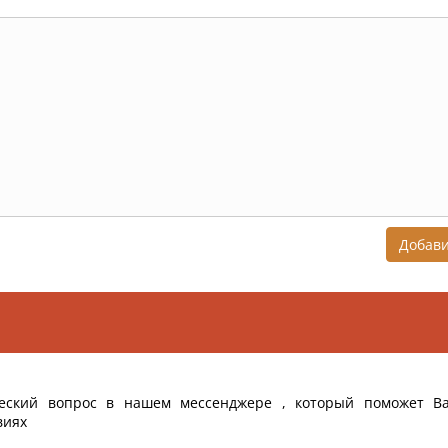
Добав
еский вопрос в нашем мессенджере , который поможет В
виях