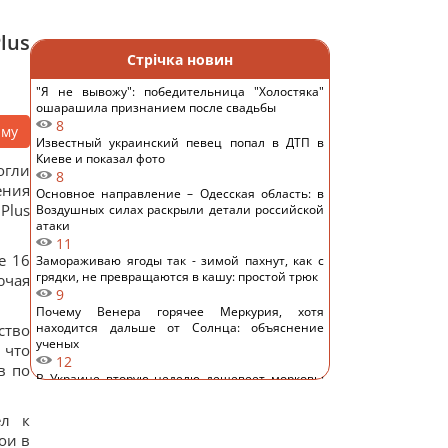
lus
Стрічка новин
"Я не вывожу": победительница "Холостяка"
ошарашила признанием после свадьбы
8
аму
Известный украинский певец попал в ДТП в
Киеве и показал фото
огли
8
ения
Основное направление – Одесская область: в
Plus
Воздушных силах раскрыли детали российской
атаки
11
е 16
Замораживаю ягоды так - зимой пахнут, как с
грядки, не превращаются в кашу: простой трюк
ючая
9
Почему Венера горячее Меркурия, хотя
находится дальше от Солнца: объяснение
ство
ученых
 что
12
в по
В Украине вторую неделю дешевеет морковь:
сколько стоит килограмм
14
ёл к
5 устройств, которые вы используете каждый
ои в
день, но забываете перезагружать