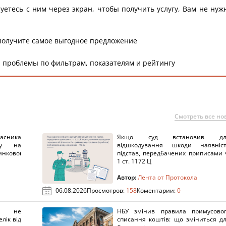
уетесь с ним через экран, чтобы получить услугу, Вам не нуж
получите самое выгодное предложение
 проблемы по фильтрам, показателям и рейтингу
Смотреть все но
ника
Якщо суд встановив дл
нку на
відшкодування шкоди наявніс
нкової
підстав, передбачених приписами 
1 ст. 1172 Ц
Автор:
Лента от Протокола
06.08.2026
Просмотров:
158
Коментарии:
0
х не
НБУ змінив правила примусово
лік від
списання коштів: що зміниться д