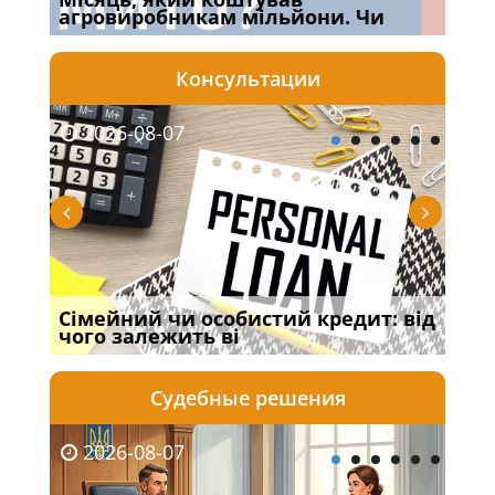
агровиробникам мільйони. Чи
Кра
Консультации
2026-08-07
20
Сімейний чи особистий кредит: від
Про
чого залежить ві
пор
Судебные решения
2026-08-07
20