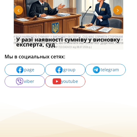
У разі наявності сумніву у висновку
Якщ
с
експерта, суд
вла
Мы в социальных сетях:
page
group
telegram
viber
youtube