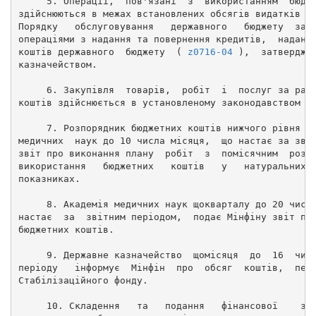
     5. Операції,  пов'язані  з  використанням  бюдж
здійснюються в межах встановлених обсягів видатків  
Порядку   обслуговування   державного   бюджету  за 
операціями з надання та повернення кредитів,  надани
коштів державного  бюджету  ( 
z0716-04
 ),  затвердже
казначейством. 
     6. Закупівля  товарів,  робіт  і  послуг за рах
коштів здійснюється в установленому законодавством п
     7. Розпорядник бюджетних коштів нижчого рівня п
медичних  наук до 10 числа місяця,  що настає за зві
звіт про виконання плану  робіт  з  помісячним  розп
використання   бюджетних   коштів   у   натуральних 
показниках. 
     8. Академія медичних наук щокварталу до 20 числ
настає  за  звітним періодом,  подає Мінфіну звіт пр
бюджетних коштів. 
     9. Державне казначейство  щомісяця  до  16  чис
періоду   інформує  Мінфін  про  обсяг  коштів,  пер
Стабілізаційного фонду. 
     10. Складення   та   подання   фінансової    зв