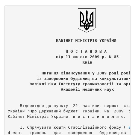
                    КАБІНЕТ МІНІСТРІВ УКРАЇНИ 
                        П О С Т А Н О В А 
                    від 11 лютого 2009 р. N 85 
                               Київ 
              Питання фінансування у 2009 році робіт
            із завершення будівництва консультативно
         поліклініки Інституту травматології та орто
                      Академії медичних наук 
     Відповідно до пункту  22  частини  першої  стат
України "Про Державний бюджет  України  на  2009  рі
Кабінет Міністрів України  
п о с т а н о в л я є
: 
     1. Спрямувати кошти Стабілізаційного фонду ( 
83
4 млн.   гривень   для   завершення   будівництва  к