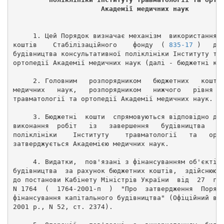
                      Академії медичних наук 
     1. Цей Порядок визначає механізм  використання 
коштів    Стабілізаційного    фонду  ( 
835-17
 )   дл
будівництва консультативної поліклініки Інституту тр
ортопедії Академії медичних наук (далі - бюджетні ко
     2. Головним   розпорядником   бюджетних   кошті
медичних   наук,   розпорядником   нижчого   рівня  
травматології та ортопедії Академії медичних наук. 
     3. Бюджетні  кошти  спрямовуються відповідно до
виконання  робіт   із   завершення   будівництва   к
поліклініки    Інституту    травматології   та   орт
затверджується Академією медичних наук. 
     4. Видатки,  пов'язані з фінансуванням об'єктів
будівництва  за рахунок бюджетних коштів,  здійснюют
до постанови Кабінету Міністрів України  від  27  гр
N 1764  (  1764-2001-п  )  "Про  затвердження  Поряд
фінансування капітального будівництва" (Офіційний ві
2001 р., N 52, ст. 2374). 