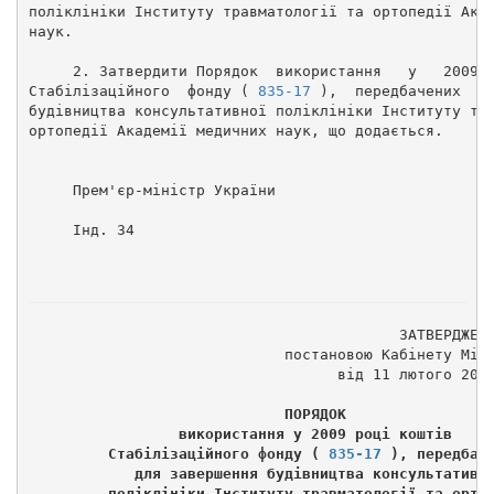
поліклініки Інституту травматології та ортопедії Ака
наук. 
     2. Затвердити Порядок  використання   у   2009 
Стабілізаційного  фонду ( 
835-17
 ),  передбачених  д
будівництва консультативної поліклініки Інституту тр
ортопедії Академії медичних наук, що додається. 
     Прем'єр-міністр України                        
     Інд. 34 
                                          ЗАТВЕРДЖЕН
                             постановою Кабінету Мін
                                   від 11 лютого 200
                             ПОРЯДОК 
                 використання у 2009 році коштів 
         Стабілізаційного фонду ( 
835-17
 ), передбач
            для завершення будівництва консультативн
         поліклініки Інституту травматології та орто