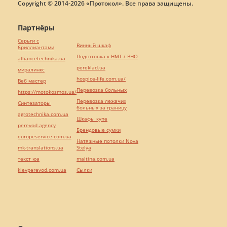
Copyright © 2014-2026 «Протокол». Все права защищены.
Партнёры
Серьги с
Винный шкаф
бриллиантами
Подготовка к НМТ / ВНО
alliancetechnika.ua
pereklad.ua
миралинкс
hospice-life.com.ua/
Веб мастер
Перевозка больных
https://motokosmos.ua/
Перевозка лежачих
Синтезаторы
больных за границу
agrotechnika.com.ua
Шкафы купе
perevod.agency
Брендовые сумки
europeservice.com.ua
Натяжные потолки Nova
mk-translations.ua
Stelya
текст юа
maltina.com.ua
kievperevod.com.ua
Cылки