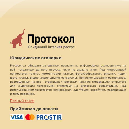
Юридические оговорки
Protocol.ua обладает авторскими правами на информацию, размещенную на
веб - страницах данного ресурса, если не указано иное. Под информацией
понимаются тексты, комментарии, статьи, фотоизображения, рисунки, ящик-
шота, сканы, видео, аудио, другие материалы. При использовании материалов,
размещенных на веб - страницах «Протокол» наличие гиперссылки открытого
для индексации поисковыми системами на protocol.ua обязательна. Под
использованием понимается копирования, адаптация, рерайтинг, модификация
и тому подобное.
Полный текст
Приймаємо до оплати