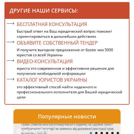
ДРУГИЕ НАШИ СЕРВИСЫ:
БЕСПЛАТНАЯ КОНСУЛЬТАЦИЯ
Быстрый ответ на Ваш юридический вопрос поможет
сориентироваться в дальнейших действиях
ОБЪЯВИТЕ СОБСТВЕННЫЙ ТЕНДЕР
И получите выгодное предложение от более чем 5000
юристов со всей Украины
ВИДЕО-КОНСУЛЬТАЦИЯ
юриста это современное и эффективное решение для
получения необходимой информации
КАТАЛОГ ЮРИСТОВ УКРАИНЫ
это эффективный способ найти надежного и
профессионального исполнителя для Вашей юридической
цели
Популярные новости
2026-08-07
20