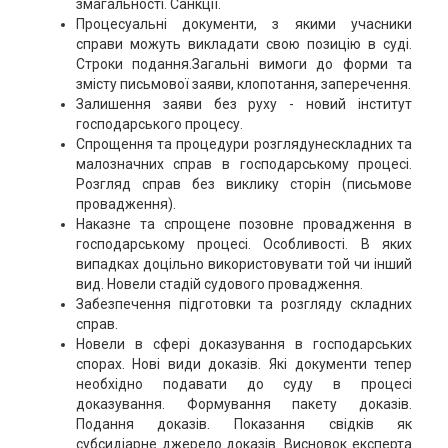
змагальності. Санкції.
Процесуальні документи, з якими учасники
справи можуть викладати свою позицію в суді.
Строки подання.Загальні вимоги до форми та
змісту письмової заяви, клопотання, заперечення.
Залишення заяви без руху - новий інститут
господарського процесу.
Спрощення та процедури розглядунескладних та
малозначних справ в господарському процесі.
Розгляд справ без виклику сторін (письмове
провадження).
Наказне та спрощене позовне провадження в
господарському процесі. Особливості. В яких
випадках доцільно використовувати той чи інший
вид. Новели стадій судового провадження.
Забезпечення підготовки та розгляду складних
справ.
Новели в сфері доказування в господарських
спорах. Нові види доказів. Які документи тепер
необхідно подавати до суду в процесі
доказування. Формування пакету доказів.
Подання доказів. Показання свідків як
субсидіарне джерело доказів. Висновок експерта