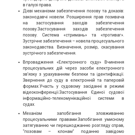
в галузі права.
Дієві механізми забезпечення позову та доказів:
законодавчі новели. Розширення прав позивача
на застосування заходів забезпечення
позову.Застосування заходів забезпечення
позову. Система «стримань» та «противаг».
Зустрічне забезпечення – новела процесуального
законодавства. Визначення, розмір, скасування
зустрічного забезпечення.
Впровадження «Електронного суду» Вчинення
процесуальних дій через засоби електронного
зв’язку з урахуванням безпеки та ідентифікації.
Звернення до суду в електронній та паперовій
формах.Участь у судовому засіданні в режимі
відеоконференції.Застосування Єдиної судової
інформаційно-телекомунікаційної системи в
судах.
Механізм запобігання зловживанню
процесуальними правами.Запобігання умисному
затягуванню чи перешкоджанню розгляду справ,
"позовам – клонам" поданню завідомо