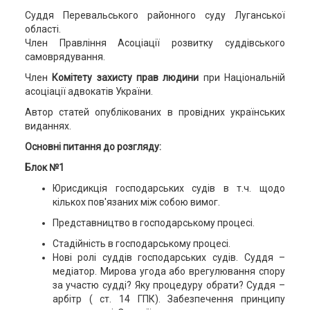
Суддя Перевальського районного суду Луганської
області.
Член Правління Асоціації розвитку суддівського
самоврядування.
Член
Комітету захисту прав людини
при Національній
асоціації адвокатів України.
Автор статей опублікованих в провідних українських
виданнях.
Основні питання до розгляду:
Блок №1
Юрисдикція господарських судів в т.ч. щодо
кількох пов'язаних між собою вимог.
Представництво в господарському процесі.
Стадійність в господарському процесі.
Нові ролі суддів господарських судів. Суддя –
медіатор. Мирова угода або врегулювання спору
за участю судді? Яку процедуру обрати? Суддя –
арбітр ( ст. 14 ГПК). Забезпечення принципу