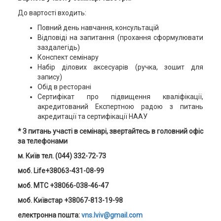
До вартості входить:
Повний день навчання, консультацій
Відповіді на запитання (прохання сформулювати
заздалегідь)
Конспект семінару
Набір ділових аксесуарів (ручка, зошит для
запису)
Обід в ресторані
Сертифікат про підвищення кваліфікації,
акредитований Експертною радою з питань
акредитації та сертифікації НААУ
* З питань участі в семінарі, звертайтесь в головний офіс
за телефонами
м. Київ тел. (044) 332-72-73
моб. Life+38063-431-08-99
моб. MTC +38066-038-46-47
моб. Київстар +38067-813-19-98
електронна пошта:
vns.lviv@gmail.com