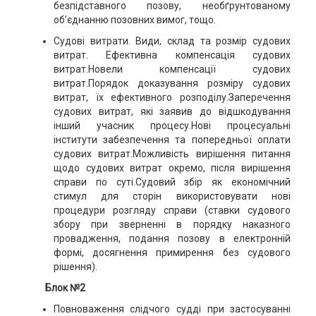
безпідставного позову, необґрунтованому
об’єднанню позовних вимог, тощо.
Судові витрати. Види, склад та розмір судових
витрат. Ефективна компенсація судових
витрат.Новели компенсації судових
витрат.Порядок доказування розміру судових
витрат, їх ефективного розподілу.Заперечення
судових витрат, які заявив до відшкодування
інший учасник процесу.Нові процесуальні
інститути забезпечення та попередньої оплати
судових витрат.Можливість вирішення питання
щодо судових витрат окремо, після вирішення
справи по суті.Судовий збір як економічний
стимул для сторін використовувати нові
процедури розгляду справи (ставки судового
збору при зверненні в порядку наказного
провадження, подання позову в електронній
формі, досягнення примирення без судового
рішення).
Блок №2
Повноваження слідчого судді при застосуванні