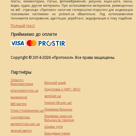
тексты, комментарии, статьи, фотоизображения, рисунки, ящик-шота, сканы,
видео, аудио, другие материалы. При использовании материалов, размещенных
на веб - страницах «Протокол» наличие гиперссылки открытого для индексации
поисковыми системами на protocol.ua обязательна. Под использованием
понимается копирования, адаптация, рерайтинг, модификация и тому подобное.
Полный текст
Приймаємо до оплати
Copyright © 2014-2026 «Протокол». Все права защищены.
Партнёры
Серьги с
Винный шкаф
бриллиантами
Подготовка к НМТ / ВНО
alliancetechnika.ua
pereklad.ua
миралинкс
hospice-life.com.ua/
Веб мастер
Перевозка больных
https://motokosmos.ua/
Перевозка лежачих
Синтезаторы
больных за границу
agrotechnika.com.ua
Шкафы купе
perevod.agency
Брендовые сумки