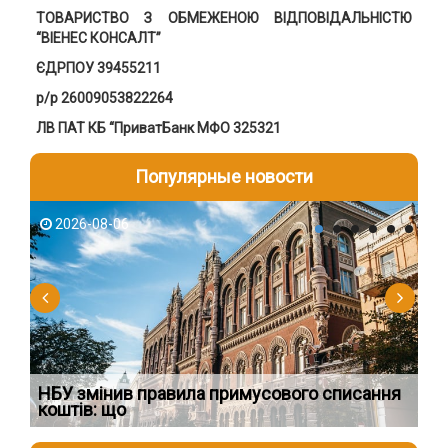
ТОВАРИСТВО З ОБМЕЖЕНОЮ ВІДПОВІДАЛЬНІСТЮ
“ВІЕНЕС КОНСАЛТ”
ЄДРПОУ 39455211
р/р 26009053822264
ЛВ ПАТ КБ “ПриватБанк МФО 325321
Популярные новости
2026-08-06
2
о
НБУ змінив правила примусового списання
Пр
коштів: що
за