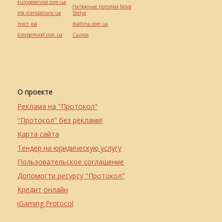
europeservice.com.ua
Натяжные потолки Nova
mk-translations.ua
Stelya
текст юа
maltina.com.ua
kievperevod.com.ua
Cылки
О проекте
Реклама на "Протокол"
"Протокол" без реклами!
Карта сайта
Тендер на юридическую услугу
Пользовательское соглашение
Допомогти ресурсу "Протокол"
Кредит онлайн
iGaming Protocol