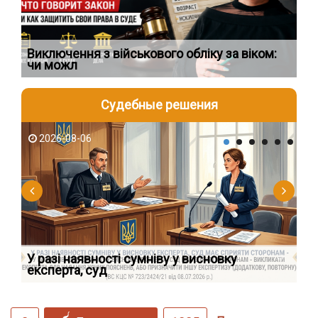
 на
Виключення з військового обліку за віком:
Ис
чи можл
во
Судебные решения
2026-08-06
2
У разі наявності сумніву у висновку
Як
експерта, суд
вк