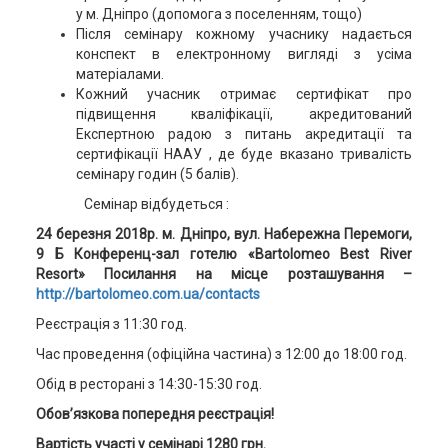
у м. Дніпро (допомога з поселенням, тощо)
Після семінару кожному учаснику надається
конспект в електронному вигляді з усіма
матеріалами.
Кожний учасник отримає сертифікат про
підвищення кваліфікації, акредитований
Експертною радою з питань акредитації та
сертифікації НААУ , де буде вказано тривалість
семінару годин (5 балів).
Семінар відбудеться :
24 березня 2018р.
м. Дніпро, вул. Набережна Перемоги,
9 Б Конференц-зал готелю «Bartolomeo Best River
Resort» Посилання на місце розташування –
http://bartolomeo.com.ua/contacts
Реєстрація з 11:30 год.
Час проведення (офіційна частина) з 12:00 до 18:00 год.
Обід в ресторані з 14:30-15:30 год.
Обов’язкова попередня реєстрація
!
Вартість участі у семінарі 1280 грн
.