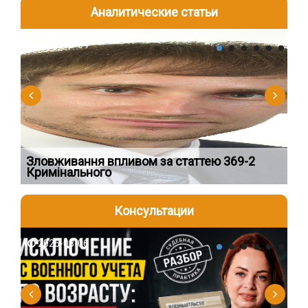
Аналитические статьи
2026-08-04
2
Зловживання впливом за статтею 369-2
Пе
Кримінального
пі
Консультации
2026-08-06
2