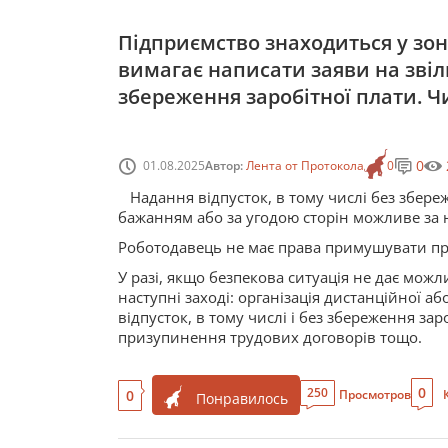
Підприємство знаходиться у зоні
вимагає написати заяви на звіл
збереження заробітної плати. Ч
0
01.08.2025
Автор:
Лента от Протокола
0
Надання відпусток, в тому числі без збере
бажанням або за угодою сторін можливе за 
Роботодавець не має права примушувати пра
У разі, якщо безпекова ситуація не дає мож
наступні заході: організація дистанційної 
відпусток, в тому числі і без збереження за
призупинення трудових договорів тощо.
0
250
0
Просмотров
Понравилось