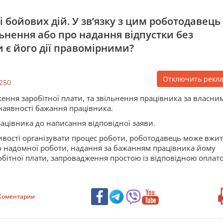
 бойових дій. У зв’язку з цим роботодавець
ьнення або про надання відпустки без
и є його дії правомірними?
Отключить рекл
250
ження заробітної плати, та звільнення працівника за власни
наявності бажання працівника.
цівника до написання відповідної заяви.
ливості організувати процес роботи, роботодавець може вжи
або надомної роботи, надання за бажанням працівника йому
робітної плати, запровадження простою із відповідною оплат
Коментарии