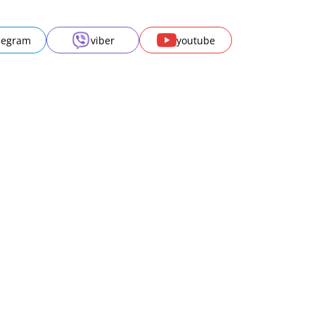
legram
viber
youtube