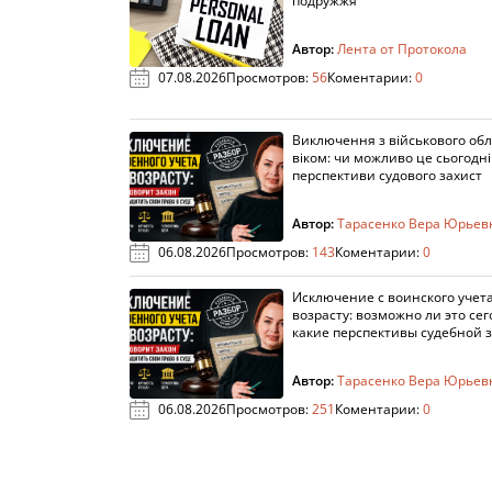
подружжя
Автор:
Лента от Протокола
07.08.2026
Просмотров:
56
Коментарии:
0
Виключення з військового облі
віком: чи можливо це сьогодні 
перспективи судового захист
Автор:
Тарасенко Вера Юрьев
06.08.2026
Просмотров:
143
Коментарии:
0
Исключение с воинского учета
возрасту: возможно ли это сег
какие перспективы судебной 
Автор:
Тарасенко Вера Юрьев
06.08.2026
Просмотров:
251
Коментарии:
0