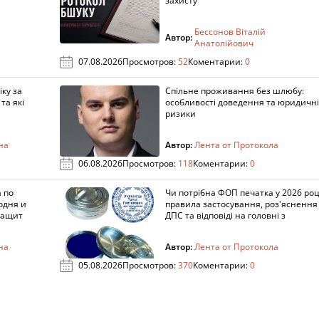
захисту
Бессонов Віталій
Автор:
Анатолійович
07.08.2026
Просмотров:
52
Коментарии:
0
ку за
Спільне проживання без шлюбу:
та які
особливості доведення та юридичні
ризики
на
Автор:
Лента от Протокола
06.08.2026
Просмотров:
118
Коментарии:
0
 по
Чи потрібна ФОП печатка у 2026 роц
одня и
правила застосування, роз'яснення
защит
ДПС та відповіді на головні з
на
Автор:
Лента от Протокола
05.08.2026
Просмотров:
370
Коментарии:
0