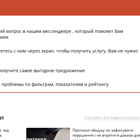
ий вопрос в нашем мессенджере , который поможет Вам
виях
етесь с ним через экран, чтобы получить услугу, Вам не нужно
получите самое выгодное предложение
 проблемы по фильтрам, показателям и рейтингу
ии
Смотреть все видео консуль
: від
Протокол обшуку: як зафіксувати
ь
порушення і не втратити докази дл