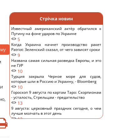
Стрічка новин
Известный американский актёр обратился к
Путину на фоне ударов по Украине
5
Когда Украина начнет производство ракет
аму
Patriot: Зеленский сказал, от чего зависят сроки
9
Названа самая сильная разведка Европы, и это
м
не ГУР
10
Турция закрыла Черное море для судов,
которые шли в Россию и Украину, - Bloomberg
ти
10
Гороскоп 9 августа по картам Таро: Скорпионам
- усталость, Стрельцам - предательство
ою,
13
9 августа: церковный праздник сегодня, о чем
лучше молчать в этот день
12
На Херсонщине россиянам приказали начать
"свободную охоту" на автотранспорт, – ОВА
14