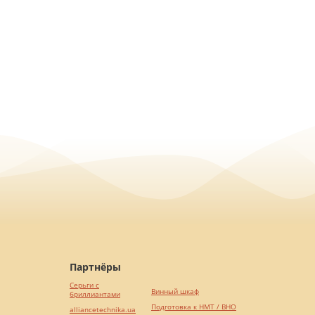
Партнёры
Серьги с
Винный шкаф
бриллиантами
Подготовка к НМТ / ВНО
alliancetechnika.ua