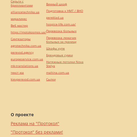
Серьги с
Винный шкаф
бриллиантами
Подготовка к НМТ / ВНО
alliancetechnika.ua
pereklad.ua
миралинкс
hospice-life.com.ua/
Веб мастер
Перевозка больных
https://motokosmos.ua/
Перевозка лежачих
Синтезаторы
больных за границу
agrotechnika.com.ua
Шкафы купе
perevod.agency
Брендовые сумки
europeservice.com.ua
Натяжные потолки Nova
mk-translations.ua
Stelya
текст юа
maltina.com.ua
kievperevod.com.ua
Cылки
О проекте
Реклама на "Протокол"
"Протокол" без реклами!