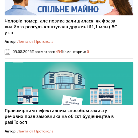
Чоловік помер, але позика залишилася: як фраза
«на його розсуд» коштувала дружині $1,1 млн ( ВС
у сп
Автор:
Лента от Протокола
05.08.2026
Просмотров:
454
Коментарии:
0
Правомірним і ефективним способом захисту
речових прав замовника на об’єкт будівництва в
разі їх осп
Автор:
Лента от Протокола