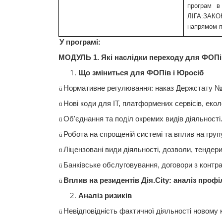
програм
ЛІГА:ЗАКО
напрямом
У
програмі
:
МОДУЛЬ 1.
Які
наслідки
переходу для
ФОПі
Що
зміниться
для
ФОПів
і
Юросіб
Нормативне
регулювання
: наказ
Держстату
№
ü
Нові
коди
для
IT
,
платформених
сервісів
,
екол
ü
Об'єднання
та
поді
л
окремих
видів
діяльності
ü
Робота на
спрощеній
системі
та
вплив
на
груп
ü
Ліцензовані
види
діяльності
,
дозволи
,
тендер
ü
Банківське
обслуговування
, договори з контр
ü
Вплив
на
резидентів
Дія.City
:
аналіз
проф
ü
Аналіз
ризиків
Невідповідність
фактичної
діяльності
новому к
ü