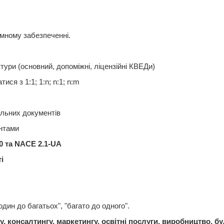
амному
забезпеченні
.
ктури
(
основний
,
допоміжні
,
ліцензійні
КВЕДи
)
атися
з 1:1; 1:
n
;
n
:1;
n
:
m
ільних
документів
нтами
0 та
NACE
2.1-UA
і
 "один до
багатьох
", "
багато
до одного".
у, консалтингу, маркетингу,
освітні
послуги
,
виробництво
,
бу