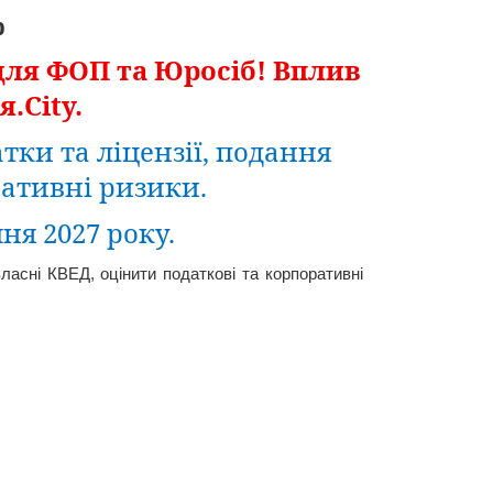
р
 для
ФОП
та
Юросіб
!
Вплив
ія.City
.
атки
та
л
іцензії
,
подання
ативні
ризики
.
чня
2027 року.
ласні
КВЕД
,
оцінити
податкові
та
корпоративні