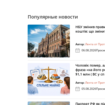
Популярные новости
НБУ змінив прав
коштів: що зміни
Автор:
Лента от Про
06.08.2026
Просм
Чоловік помер, а
фраза «на його 
$1,1 млн ( ВС у сп
Автор:
Лента от Про
05.08.2026
Просм
Паспорт РФ як пі