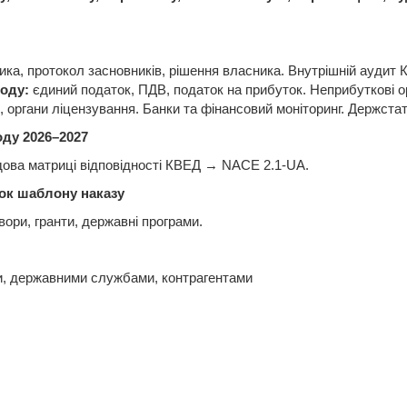
ника
, протокол
засновників
,
р
ішення
власника
.
Внутрішній
аудит
оду:
єдиний
податок
,
ПДВ
,
податок
на
прибуток
.
Неприбуткові
ор
,
органи
ліцензування
. Банки та
фінансовий
моніторинг
.
Держста
оду 2026–2027
дова
матриці
відповідності
КВЕД
→
NACE
2.1-UA.
ок
шаблону наказу
овори,
гранти
,
державні
програми
.
и,
державними
службами, контрагентами