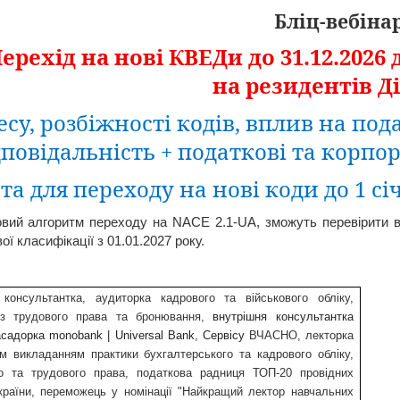
Бліц-вебіна
ерехід
на
нові
КВЕДи
до 31.12.2026
на
резидентів
Д
есу
,
розбіжності
кодів
,
вплив
на
под
дповідальність
+
податкові
та
корпор
та для переходу на
нов
і
коди
до 1
сі
овий
алгоритм переходу на
NACE
2.1-UA,
зможуть
перев
ірити
в
вої
класифікації
з 01.01.2027 року.
консультантка,
аудиторка
кадрового та
військового
обл
іку
,
 трудового права та
бронювання
,
внутрішня
консультантка
садорка
monobank
|
Universal
Bank
,
Сервісу
ВЧАСНО
,
лекторка
им
викладанням
практики
бухгалтерського
та кадрового
обліку
,
о
та трудового права,
податкова
радниця
ТОП-20
провідних
країни
,
переможець
у
номінації
"
Найкращий
лектор
навчальних