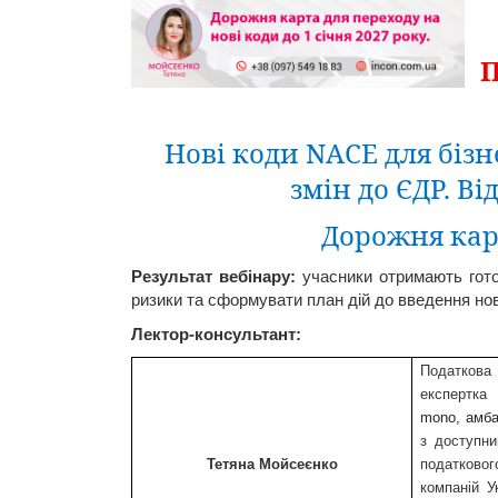
П
Нові
коди
NACE
для
бізн
змін
до
ЄДР
.
Ві
Дорожня
кар
Результат
вебінару
:
учасники
отримають
гот
ризики
та
сформувати
план
дій
до
введення
но
Лектор-консультант:
Податкова
експертка
з
mono
,
амба
з
доступн
Тетяна
Мойсеєнко
податковог
компаній
У