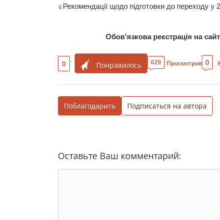
Рекомендації
щодо
п
ідготовки
до переходу у 
ü
Обов’язкова реєстрація на сай
0
629
0
Просмотров
Понравилось
Поблагодарить
Подписаться на автора
Оставьте Ваш комментарий: