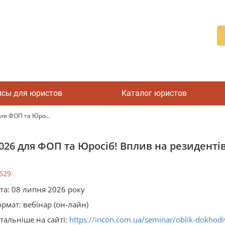
исы для юристов
Каталог юристов
для ФОП та Юро...
2026 для ФОП та Юросіб! Вплив на резидентів 
629
та: 08 липня 2026 року
ормат:
вебінар
(он-лайн)
тальніше на сайті:
https://incon.com.ua/seminar/oblik-dokhodiv