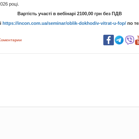
2026
році
.
Вартість
участі
в
вебінарі
2100,00
грн
без
ПДВ
ті
https://incon.com.ua/seminar/oblik-dokhodiv-vitrat-u-fop/
по
т
Коментарии