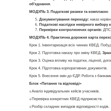
об'єднання
.
МОДУЛЬ 3.
Податкові
ризики
та
комплаєнс
Документування
переходу:
наказ
керів
Податкові
наслідки
невірного
вибору
к
Перев
ірки
контролюючих
органів
:
ДПС
МОДУЛЬ 4. Практична
дорожня
карта перех
Крок
1.
Інвентаризація
всіх
чинних
КВЕД
.
Побу
Крок
2.
П
ідготовка
наказу про
зміну
КВЕД
.
Зраз
Крок
3.
Оцінка
впливу
на
податки
,
ліцензії
, дог
Крок
4.
П
ідготовка
корпоративних
документів
.
Крок
5.
Внесення
змін
до
ЄДР
. Робота з банкам
Блок «
Питання
та
відповіді
»
Аналіз
індивідуальних
кейсів
учасникі
в
.
ü
Перевірка
конкретних
КВЕД
п
ідприємств
.
ü
Розбір
складних
випадків
в
ідповідності
кодів
.
ü