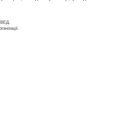
КВЕД
.
ганізації.
т