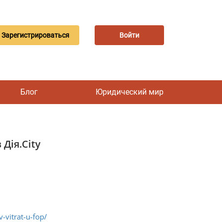
Зарегистрироваться
Войти
Блог
Юридический мир
Дія.City
-vitrat-u-fop/