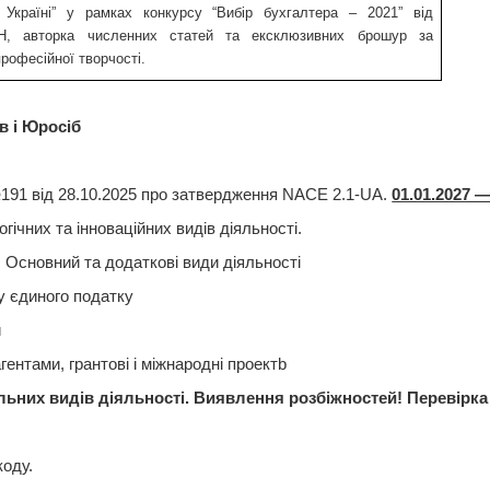
в
Україні
” у рамках конкурсу “
Вибі
р
бухгалтера – 2021”
від
Н
,
авторка
численних
статей та
ексклюзивних
брошур
за
професійної
творчості
.
в
і
Юросіб
191
від
28.10.2025 про
затвердження
NACE
2.1-UA.
01.01.2027 
огічних
та
інноваційних
видів
діяльності
.
.
Основний
та
додаткові
види
діяльності
у
єдиного
податку
и
агентами,
грантові
і
м
іжнародні
проект
b
ільних
видів
діяльності
.
Виявлення
розбіжностей
!
Перев
ірка
оду.