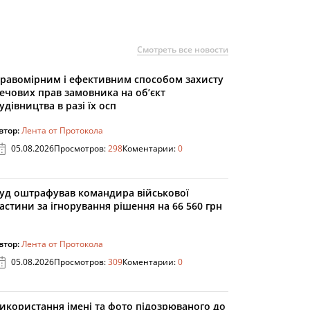
Смотреть все новости
равомірним і ефективним способом захисту
ечових прав замовника на об’єкт
удівництва в разі їх осп
втор:
Лента от Протокола
05.08.2026
Просмотров:
298
Коментарии:
0
уд оштрафував командира військової
астини за ігнорування рішення на 66 560 грн
втор:
Лента от Протокола
05.08.2026
Просмотров:
309
Коментарии:
0
икористання імені та фото підозрюваного до