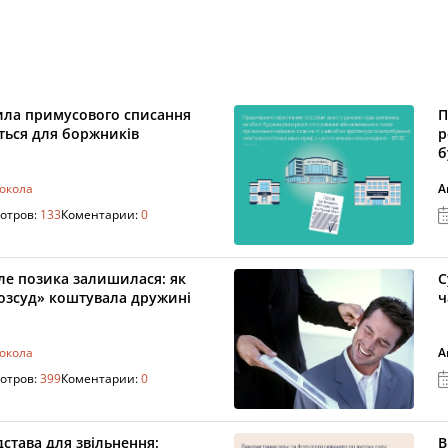
ила примусового списання
П
ться для боржників
р
б
токола
А
отров:
133
Коментарии:
0
ле позика залишилася: як
С
розсуд» коштувала дружині
ч
токола
А
отров:
399
Коментарии:
0
дстава для звільнення:
В