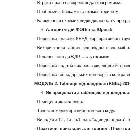
Втрата
права на
окремі
податкові
режими
.
ü
Проблеми
з банками та
фінмоніторингом
.
ü
Блокування
окремих
видів
діяльності
у
прогр
ü
Алгоритм
дій
ФОПі
в
та
Юросіб
Перев
ірка
власних
КВЕД
,
корпоративної
стру
ü
Використання
таблиці
відповідності
: як
розібр
ü
Подання
змін
до
Є
ДР
,
статутні
зміни
ü
Перевірка
податкових
реє
стр
ів
,
ліцензій
,
дозв
ü
Перев
ірка
господарських
договорів
з контраге
ü
МОДУЛЬ 2.
Таблиця
відповідності
КВЕД-201
Як
працювати
з таблицею
відповідност
Принципи
зіставлення
.
ü
Типові
помилки
при
виборі
нового коду.
ü
Випадки
з 1:1; 1:
n
;
n
:1; n:m: "один до одного",
ü
Практичні
приклади
для
торгі
вл
і
,
IT
-сектор
ü