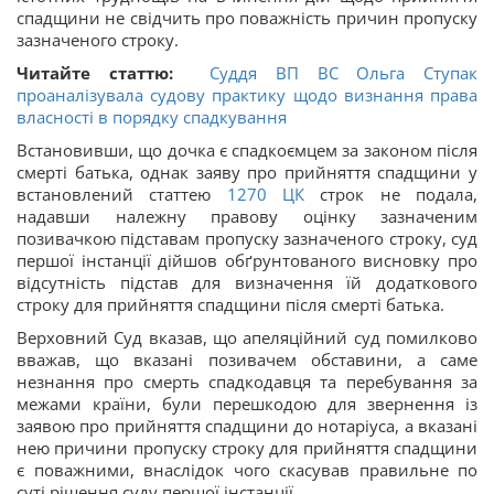
спадщини не свідчить про поважність причин пропуску
зазначеного строку.
Читайте статтю:
Суддя ВП ВС Ольга Ступак
проаналізувала судову практику щодо визнання права
власності в порядку спадкування
Встановивши, що дочка є спадкоємцем за законом після
смерті батька, однак заяву про прийняття спадщини у
встановлений статтею
1270
ЦК
строк не подала,
надавши належну правову оцінку зазначеним
позивачкою підставам пропуску зазначеного строку, суд
першої інстанції дійшов обґрунтованого висновку про
відсутність підстав для визначення їй додаткового
строку для прийняття спадщини після смерті батька.
Верховний Суд вказав, що апеляційний суд помилково
вважав, що вказані позивачем обставини, а саме
незнання про смерть спадкодавця та перебування за
межами країни, були перешкодою для звернення із
заявою про прийняття спадщини до нотаріуса, а вказані
нею причини пропуску строку для прийняття спадщини
є поважними, внаслідок чого скасував правильне по
суті рішення суду першої інстанції.