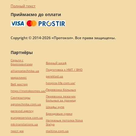
Полный текст
Приймаємо до оплати
Copyright © 2014-2026 «Протокол». Все права защищены.
Партнёры
Серьги с
Винный шкаф
бриллиантами
Подготовка к НМТ / ВНО
alliancetechnika.ua
pereklad.ua
миралинкс
hospice-life.com.ua/
Веб мастер
Перевозка больных
https://motokosmos.ua/
Перевозка лежачих
Синтезаторы
больных за границу
agrotechnika.com.ua
Шкафы купе
perevod.agency
Брендовые сумки
europeservice.com.ua
Натяжные потолки Nova
mk-translations.ua
Stelya
текст юа
maltina.com.ua