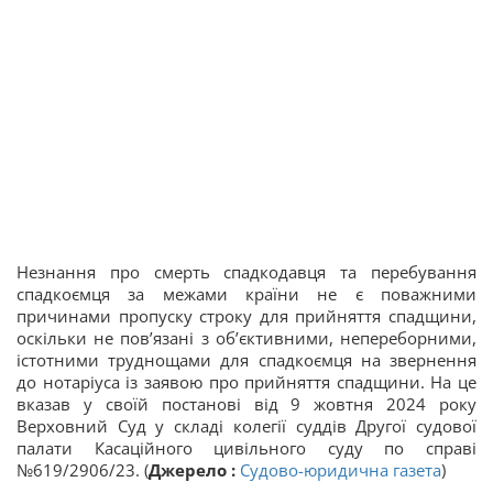
Незнання про смерть спадкодавця та перебування
спадкоємця за межами країни не є поважними
причинами пропуску строку для прийняття спадщини,
оскільки не пов’язані з об’єктивними, непереборними,
істотними труднощами для спадкоємця на звернення
до нотаріуса із заявою про прийняття спадщини. На це
вказав у своїй постанові від 9 жовтня 2024 року
Верховний Суд у складі колегії суддів Другої судової
палати Касаційного цивільного суду по справі
№619/2906/23. (
Джерело :
Судово-юридична газета
)