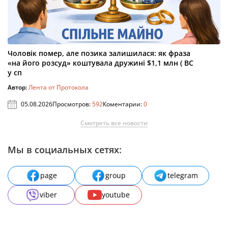
Чоловік помер, але позика залишилася: як фраза
«на його розсуд» коштувала дружині $1,1 млн ( ВС
у сп
Автор:
Лента от Протокола
05.08.2026
Просмотров:
592
Коментарии:
0
Смотреть все новости
Мы в социальных сетях:
page
group
telegram
viber
youtube