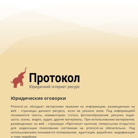
Юридические оговорки
Protocol.ua обладает авторскими правами на информацию, размещенную на
веб - страницах данного ресурса, если не указано иное. Под информацией
понимаются тексты, комментарии, статьи, фотоизображения, рисунки, ящик-
шота, сканы, видео, аудио, другие материалы. При использовании материалов,
размещенных на веб - страницах «Протокол» наличие гиперссылки открытого
для индексации поисковыми системами на protocol.ua обязательна. Под
использованием понимается копирования, адаптация, рерайтинг, модификация
и тому подобное.