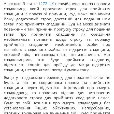
У частині 3 статті
1272
ЦК
передбачено, що за позовом
спадкоємця, який пропустив строк для прийняття
спадщини з поважної причини, суд може визначити
йому додатковий строк, достатній для подання ним
заяви про прийняття спадщини. Суд не може визнати
поважними такі причини пропуску строку для подання
заяви про прийняття спадщини, як юридична
необізнаність позивача щодо строку та порядку
прийняття спадщини, необізнаність особи про
наявність спадкового майна та відкриття спадщини,
похилий вік, непрацездатність, невизначеність між
спадкоємцями, хто буде приймати спадщину,
відсутність коштів для проїзду до місця відкриття
спадщини, несприятливі погодні умови тощо.
Якщо у спадкоємця перешкод для подання заяви не
було, а він не скористався правом на прийняття
спадщини через відсутність інформації про смерть
спадкодавця, то правових підстав для визначення
додаткового строку для прийняття спадщини немає.
Саме по собі незнання про смерть спадкодавця без
установлення інших об’єктивних, непереборних,
істотних труднощів на вчинення дій щодо прийняття