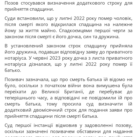
Позов стосувався визначення додаткового строку для
прийняття спадщини.
Суди встановили, що у липні 2022 року помер чоловік,
після смерті якого відкрилася спадщина на належне
йому за життя майно. Спадкоємцями першої черги за
законом після смерті є його дочка, син та дружина.
В установлений законом строк спадщину прийняла
його дружина, подавши відповідну заяву до приватного
нотаріуса. У червні 2023 року дочка з листа приватного
нотаріуса дізналася, що у липні 2022 року помер її
батько.
Позивач зазначала, що про смерть батька їй відомо не
було, оскільки з початком війни вона вимушена була
переїхати до Великої Британії, де перебуває до
теперішнього часу, а відповідачі не повідомили їй про
смерть батька, тому просила суд визначити їй
додатковий двомісячний строк для подання заяви про
прийняття спадщини після смерті батька.
Суд першої інстанції відмовив у задоволенні позову,
оскільки зазначені позивачем обставини для надання