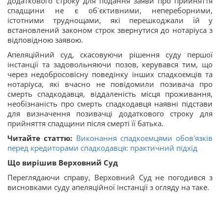
додаткового строку для подання заяви про прийняття
спадщини не є об`єктивними, непереборними,
істотними труднощами, які перешкоджали їй у
встановлений законом строк звернутися до нотаріуса з
відповідною заявою.
Апеляційний суд, скасовуючи рішення суду першої
інстанції та задовольняючи позов, керувався тим, що
через недобросовісну поведінку інших спадкоємців та
нотаріуса, які вчасно не повідомили позивача про
смерть спадкодавця, віддаленість місця проживання,
необізнаність про смерть спадкодавця наявні підстави
для визначення позивачці додаткового строку для
прийняття спадщини після смерті її батька.
Читайте статтю:
Виконання спадкоємцями обов'язків
перед кредиторами спадкодавця: практичний підхід
Що вирішив Верховний Суд
Переглядаючи справу, Верховний Суд не погодився з
висновками суду апеляційної інстанції з огляду на таке.