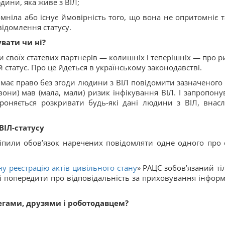
дини, яка живе з ВІЛ;
ніла або існує ймовірність того, що вона не опритомніє т
відомлення статусу.
увати чи ні?
 своїх статевих партнерів — колишніх і теперішніх — про р
 статус. Про це йдеться в українському законодавстві.
кар має право без згоди людини з ВІЛ повідомити зазначеного
 вони) мав (мала, мали) ризик інфікування ВІЛ. І запропону
роняється розкривати будь-які дані людини з ВІЛ, внасл
ВІЛ-статусу
іпили обов’язок наречених повідомляти одне одного про 
у реєстрацію актів цивільного стану
» РАЦС зобов’язаний ті
 попередити про відповідальність за приховування інформа
олегами, друзями і роботодавцем?