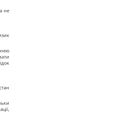
12
Трамп "наехал" на Хегсета из-за острой
а не
нехватки ракет для ПВО, – WP
15
КНДР перебросила в Россию более 100 ракет: в
ISW объяснили, чем это грозит Украине
17
изик
Гороскоп на 6 августа: Стрельцам -
замедлиться, Скорпионам - перенапряжение
 нею
15
6 августа: церковный праздник сегодня, какая
вати
примета в Яблочный Спас обещает счастье
ідок
106
стан
льки
ції,