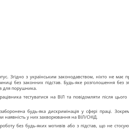
атус. Згідно з українським законодавством, ніхто не має п
ємниці без законних підстав. Будь-яке розголошення без з
в для порушника.
цівника тестуватися на ВІЛ та повідомляти після цього 
заборонена будь-яка дискримінація у сфері праці. Зокре
чи наявність у них захворювання на ВІЛ/СНІД.
роботу без будь-яких мотивів або з підстав, що не стосую