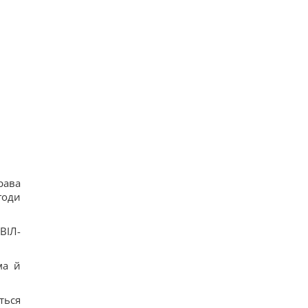
рава
годи
ВІЛ-
ма й
ться