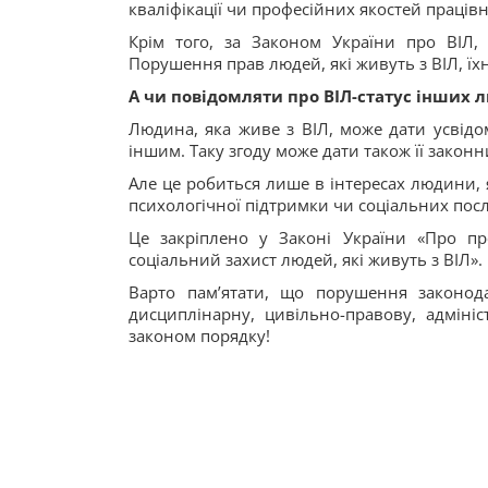
кваліфікації чи професійних якостей праців
Крім того, за Законом України про ВІЛ, 
Порушення прав людей, які живуть з ВІЛ, їхн
А чи повідомляти про ВІЛ-статус інших 
Людина, яка живе з ВІЛ, може дати усвідом
іншим. Таку згоду може дати також її закон
Але це робиться лише в інтересах людини, я
психологічної підтримки чи соціальних посл
Це закріплено у Законі України «Про п
соціальний захист людей, які живуть з ВІЛ».
Варто пам’ятати, що порушення законод
дисциплінарну, цивільно-правову, адміні
законом порядку!