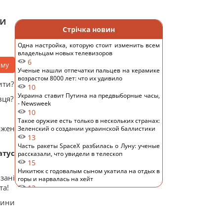
ти
Стрічка новин
Одна настройка, которую стоит изменить всем
владельцам новых телевизоров
6
аму
Ученые нашли отпечатки пальцев на керамике
возрастом 8000 лет: что их удивило
ити?
10
Украина ставит Путина на предвыборные часы,
вця?
- Newsweek
10
Такое оружие есть только в нескольких странах:
ожен
Зеленский о создании украинской баллистики
13
Часть ракеты SpaceX разбилась о Луну: ученые
атус
рассказали, что увидели в телескоп
15
Никитюк с годовалым сыном укатила на отдых в
зані
горы и нарвалась на хейт
та!
13
Спутник Сатурна вращается так медленно, что
дини
его сутки продолжаются почти 16 дней
13