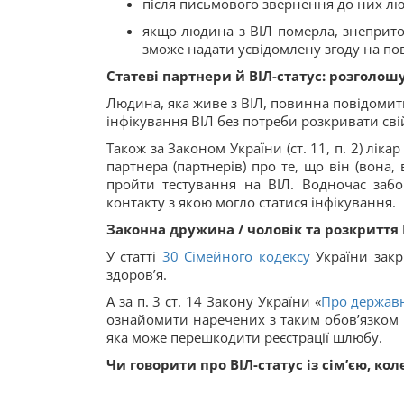
після письмового звернення до них лю
якщо людина з ВІЛ померла, знепритом
зможе надати усвідомлену згоду на по
Статеві партнери й ВІЛ-статус: розголош
Людина, яка живе з ВІЛ, повинна повідомити
інфікування ВІЛ без потреби розкривати свій
Також за Законом України (ст. 11, п. 2) лі
партнера (партнерів) про те, що він (вона,
пройти тестування на ВІЛ. Водночас забо
контакту з якою могло статися інфікування.
Законна дружина / чоловік та розкриття 
У статті
30
Сімейного кодексу
України закр
здоров’я.
А за п. 3 ст. 14 Закону України «
Про державн
ознайомити наречених з таким обов’язком і
яка може перешкодити реєстрації шлюбу.
Чи говорити про ВІЛ-статус із сім’єю, к