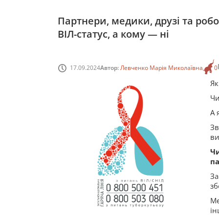
Партнери, медики, друзі та роб
ВІЛ-статус, а кому — ні
17.09.2024
Автор:
Левченко Марія Миколаївна
0
Як
Чи
А 
Зв
ви
Ч
па
За
зб
Ме
ін