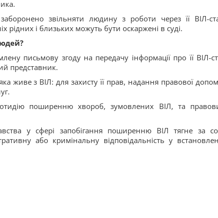
ника.
заборонено звільняти людину з роботи через її ВІЛ-ста
іх рідних і близьких можуть бути оскаржені в суді.
людей?
лену письмову згоду на передачу інформації про її ВІЛ-ст
ний представник.
ка живе з ВІЛ: для захисту її прав, надання правової допом
уг.
ротидію поширенню хвороб, зумовлених ВІЛ, та правов
авства у сфері запобігання поширенню ВІЛ тягне за с
стративну або кримінальну відповідальність у встановле