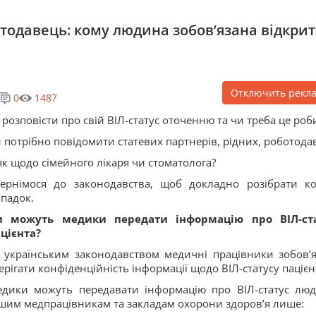
отодавець: кому людина зобов’язана відкри
Отключить рекл
0
1487
 розповісти про свій ВІЛ-статус оточенню та чи треба це роб
 потрібно повідомити статевих партнерів, рідних, роботода
як щодо сімейного лікаря чи стоматолога?
ернімося до законодавства, щоб докладно розібрати к
падок.
и можуть медики передати інформацію про ВІЛ-ст
цієнта?
 українським законодавством медичні працівники зобов’я
ерігати конфіденційність інформації щодо ВІЛ-статусу пацієн
дики можуть передавати інформацію про ВІЛ-статус лю
шим медпрацівникам та закладам охорони здоров’я лише: