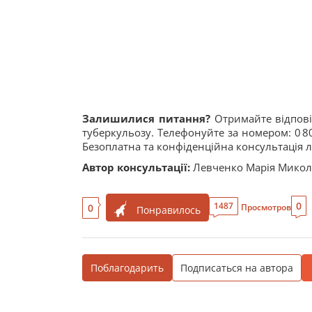
Залишилися питання?
Отримайте відповід
туберкульозу. Телефонуйте за номером: 0 8
Безоплатна та конфіденційна консультація лі
Автор консультації:
Левченко Марія Микол
0
1487
0
Просмотров
Понравилось
Поблагодарить
Подписаться на автора