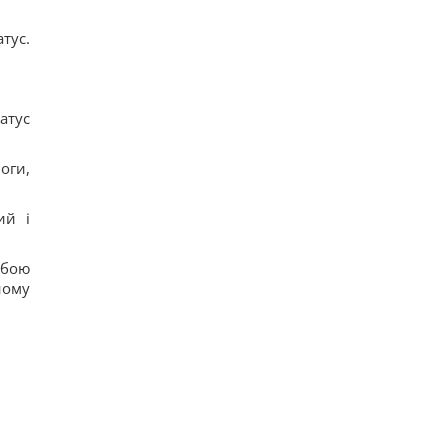
тус.
атус
оги,
ий і
обою
ному