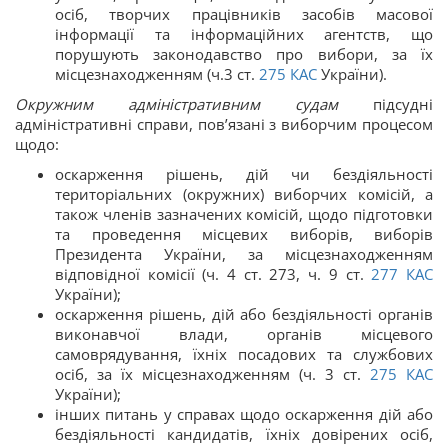
осіб, творчих працівників засобів масової
інформації та інформаційних агентств, що
порушують законодавство про вибори, за їх
місцезнаходженням (ч.3 ст.
275
КАС
України).
Окружним адміністративним судам
підсудні
адміністративні справи, пов’язані з виборчим процесом
щодо:
оскарження рішень, дій чи бездіяльності
територіальних (окружних) виборчих комісій, а
також членів зазначених комісій, щодо підготовки
та проведення місцевих виборів, виборів
Президента України, за місцезнаходженням
відповідної комісії (ч. 4 ст. 273, ч. 9 ст.
277
КАС
України);
оскарження рішень, дій або бездіяльності органів
виконавчої влади, органів місцевого
самоврядування, їхніх посадових та службових
осіб, за їх місцезнаходженням (ч. 3 ст.
275
КАС
України);
інших питань у справах щодо оскарження дій або
бездіяльності кандидатів, їхніх довірених осіб,