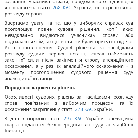
засідання учасника справи, повідомленого відповідно
до положень статті
268
КАС
України, не перешкоджає
розгляду справи.
Звертаємо увагу
на те, що у виборчих справах суд
проголошує повне судове рішення, копії яких
невідкладно видаються учасникам справи або
надсилаються їм, якщо вони не були присутні під час
його проголошення. Судові рішення за наслідками
розгляду судами першої інстанції справ набирають
законної сили після закінчення строку апеляційного
оскарження, а у разі їх апеляційного оскарження – з
моменту проголошення судового рішення суду
апеляційної інстанції.
Порядок оскарження рішень
Особливості судових рішень за наслідками розгляду
справ, пов’язаних з виборчим процесом та їх
оскарження закріплені у статті
278
КАС
України.
Згідно з нормою статті
297
КАС
України, апеляційна
скарга подається безпосередньо до суду апеляційної
інстанції.