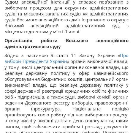
Судом апеляційної інстанції у справах пов’язаних з
виборчим процесом для окружних адміністративних
судів та місцевих загальних судів як адміністративних
судів Восьмого апеляційного адміністративного округу є
Восьмий апеляційний адміністративний суд, з
місцезнаходженням у місті Львові.
Організація роботи Восьмого апеляційного
адміністративного суду
Згідно з частиною 9 статті 11 Закону України «
Про
вибори Президента України
» органи виконавчої влади,
у тому числі центральний орган виконавчої влади, що
реалізує державну політику у сфері казначейського
обслуговування бюджетних коштів, центральний орган
виконавчої влади, що реалізує державну політику у
сфері державної реєстрації юридичних осіб та фізичних
осіб - підприємців, а також суди, виборчі комісії, органи
ведення Державного реєстру виборців, правоохоронні
органи (прокуратура, Національна поліція)
організовують свою роботу під час виборчого процесу,
в тому числі у вихідні дні та в день голосування, таким
чином, щоб забезпечити прийом і розгляд документів
щодо підготовки та проведення виборів Президента