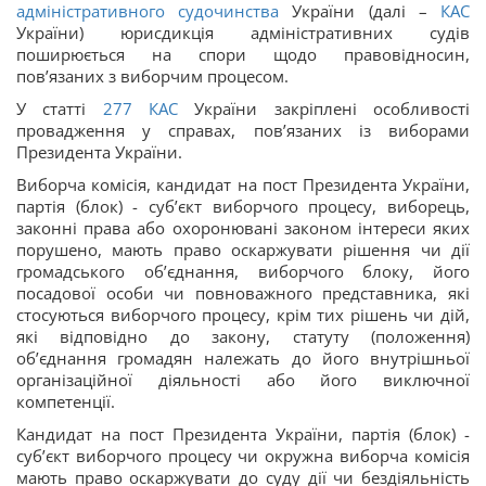
адміністративного судочинства
України (далі –
КАС
України) юрисдикція адміністративних судів
поширюється на спори щодо правовідносин,
пов’язаних з виборчим процесом.
У статті
277
КАС
України закріплені особливості
провадження у справах, пов’язаних із виборами
Президента України.
Виборча комісія, кандидат на пост Президента України,
партія (блок) - суб’єкт виборчого процесу, виборець,
законні права або охоронювані законом інтереси яких
порушено, мають право оскаржувати рішення чи дії
громадського об’єднання, виборчого блоку, його
посадової особи чи повноважного представника, які
стосуються виборчого процесу, крім тих рішень чи дій,
які відповідно до закону, статуту (положення)
об’єднання громадян належать до його внутрішньої
організаційної діяльності або його виключної
компетенції.
Кандидат на пост Президента України, партія (блок) -
суб’єкт виборчого процесу чи окружна виборча комісія
мають право оскаржувати до суду дії чи бездіяльність