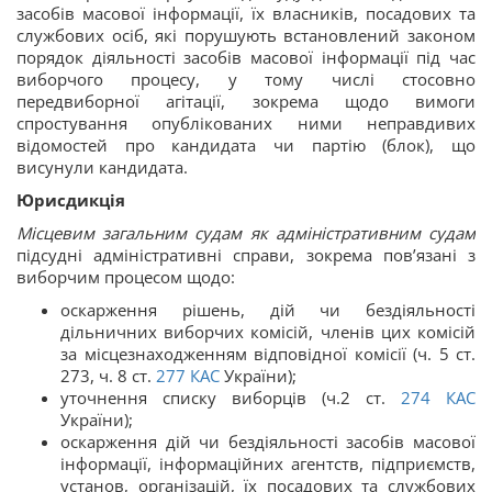
засобів масової інформації, їх власників, посадових та
службових осіб, які порушують встановлений законом
порядок діяльності засобів масової інформації під час
виборчого процесу, у тому числі стосовно
передвиборної агітації, зокрема щодо вимоги
спростування опублікованих ними неправдивих
відомостей про кандидата чи партію (блок), що
висунули кандидата.
Юрисдикція
Місцевим загальним судам як адміністративним судам
підсудні адміністративні справи, зокрема пов’язані з
виборчим процесом щодо:
оскарження рішень, дій чи бездіяльності
дільничних виборчих комісій, членів цих комісій
за місцезнаходженням відповідної комісії (ч. 5 ст.
273, ч. 8 ст.
277
КАС
України);
уточнення списку виборців (ч.2 ст.
274
КАС
України);
оскарження дій чи бездіяльності засобів масової
інформації, інформаційних агентств, підприємств,
установ, організацій, їх посадових та службових