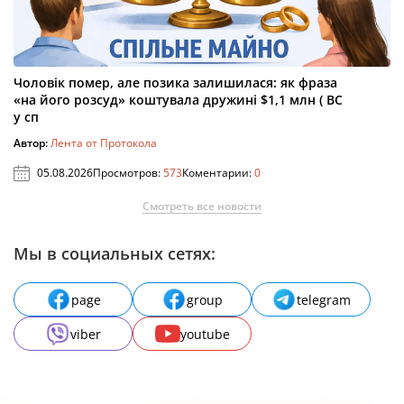
Чоловік помер, але позика залишилася: як фраза
«на його розсуд» коштувала дружині $1,1 млн ( ВС
у сп
Автор:
Лента от Протокола
05.08.2026
Просмотров:
573
Коментарии:
0
Смотреть все новости
Мы в социальных сетях:
page
group
telegram
viber
youtube