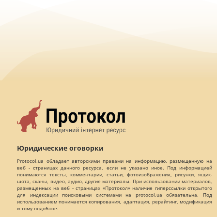
Юридические оговорки
Protocol.ua обладает авторскими правами на информацию, размещенную на
веб - страницах данного ресурса, если не указано иное. Под информацией
понимаются тексты, комментарии, статьи, фотоизображения, рисунки, ящик-
шота, сканы, видео, аудио, другие материалы. При использовании материалов,
размещенных на веб - страницах «Протокол» наличие гиперссылки открытого
для индексации поисковыми системами на protocol.ua обязательна. Под
использованием понимается копирования, адаптация, рерайтинг, модификация
и тому подобное.