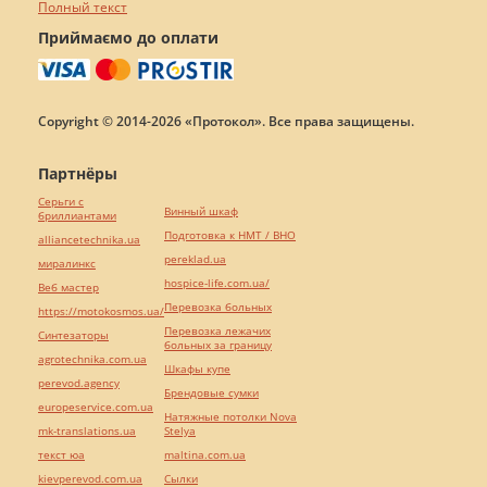
Полный текст
Приймаємо до оплати
Copyright © 2014-2026 «Протокол». Все права защищены.
Партнёры
Серьги с
Винный шкаф
бриллиантами
Подготовка к НМТ / ВНО
alliancetechnika.ua
pereklad.ua
миралинкс
hospice-life.com.ua/
Веб мастер
Перевозка больных
https://motokosmos.ua/
Перевозка лежачих
Синтезаторы
больных за границу
agrotechnika.com.ua
Шкафы купе
perevod.agency
Брендовые сумки
europeservice.com.ua
Натяжные потолки Nova
mk-translations.ua
Stelya
текст юа
maltina.com.ua
kievperevod.com.ua
Cылки