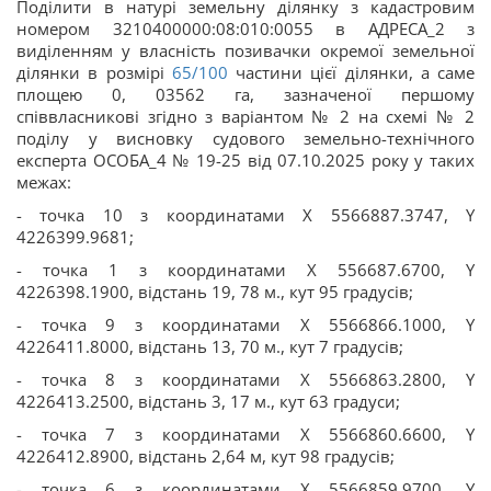
Поділити в натурі земельну ділянку з кадастровим
номером 3210400000:08:010:0055 в АДРЕСА_2 з
виділенням у власність позивачки окремої земельної
ділянки в розмірі
65/100
частини цієї ділянки, а саме
площею 0, 03562 га, зазначеної першому
співвласникові згідно з варіантом № 2 на схемі № 2
поділу у висновку судового земельно-технічного
експерта ОСОБА_4 № 19-25 від 07.10.2025 року у таких
межах:
- точка 10 з координатами Х 5566887.3747, Y
4226399.9681;
- точка 1 з координатами Х 556687.6700, Y
4226398.1900, відстань 19, 78 м., кут 95 градусів;
- точка 9 з координатами Х 5566866.1000, Y
4226411.8000, відстань 13, 70 м., кут 7 градусів;
- точка 8 з координатами Х 5566863.2800, Y
4226413.2500, відстань 3, 17 м., кут 63 градуси;
- точка 7 з координатами Х 5566860.6600, Y
4226412.8900, відстань 2,64 м, кут 98 градусів;
- точка 6 з координатами Х 5566859.9700, Y