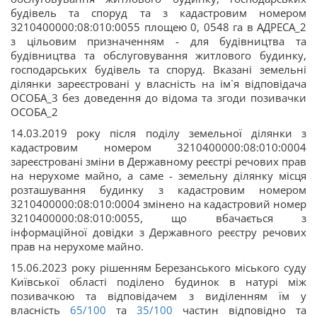
будівель та споруд та з кадастровим номером
3210400000:08:010:0055 площею 0, 0548 га в АДРЕСА_2
з цільовим призначенням - для будівництва та
будівництва та обслуговування житлового будинку,
господарських будівель та споруд. Вказані земельні
ділянки зареєстровані у власність на ім`я відповідача
ОСОБА_3 без доведення до відома та згоди позивачки
ОСОБА_2
14.03.2019 року після поділу земельної ділянки з
кадастровим номером 3210400000:08:010:0004
зареєстровані зміни в Державному реєстрі речових прав
на нерухоме майно, а саме - земельну ділянку місця
розташування будинку з кадастровим номером
3210400000:08:010:0004 змінено на кадастровий номер
3210400000:08:010:0055, що вбачається з
інформаційної довідки з Державного реєстру речових
прав на нерухоме майно.
15.06.2023 року рішенням Березанського міського суду
Київської області поділено будинок в натурі між
позивачкою та відповідачем з виділенням їм у
власність
65/100
та
35/100
частин відповідно та