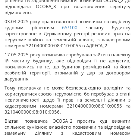
рішення і в задоволенні вимоги позивачки ОСОБА_2 до
відповідача ОСОБА_3 про встановлення сервітуту
відмовлено.
03.04.2025 року право власності позивачки на виділену
судовим рішенням
65/100
частину будинку
зареєстроване в Державному реєстрі речових прав на
нерухоме майно на земельній ділянці з кадастровим
номером 3210400000:08:010:0055 в АДРЕСА_2 .
17.05.2025 року позивачка спробувала зайти в належну
їй частину будинку, але відповідач її не допустив,
посилаючись на те, що будинок розміщений на його
особистій території, отриманій у дар за договором
дарування.
Тому позивачка не може безперешкодно володіти та
користуватися своєю нерухомістю, бо перебуває в стані
невизначеності щодо її прав на земельні ділянки з
кадастровими номерами 3210400000:08:010:0055 та
3210400000:08:010:0056.
Відтак, позивачка ОСОБА_2 просить суд визнати
спільною сумісною власністю позивачки та відповідача
земельну ділянку з кадастровим номером