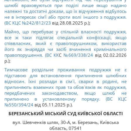
шлюбі враховуються при поділі лише якщо надано
належні та достатні докази, що їх відчуження відбулось
не в інтересах сім'ї або проти волі іншого з подружжя.
(ВС КЦС
№242/812/23
від 28.08.2025 р.);
Майно, що перебуває у спільній власності подружжя,
все ж таки підлягає спеціальній конфіскації, якщо
співвласник, який є правопорушником, використав
його як знаряддя чи засіб вчинення кримінального
правопорушення. (ВС
КК
С
№669/338/24
від 02.02.2026
р.);
Тимчасове роздільне проживання подружжя не є
підставою для встановлення припинення шлюбних
відносин. Їхні розлади в сім`ї, сварки в родині, не
припиняють взаємних прав та обов`язків як подружжя,
передбачених законодавством, якщо шлюб не
припинено в установленому порядку. (ВС КЦС
№550/394/24
від 05.11.2025 р.).
БЕРЕЗАНСЬКИЙ МІСЬКИЙ СУД КИЇВСЬКОЇ ОБЛАСТІ
вул. Шевченків шлях, 30-А, м. Березань, Київська
область, 07541