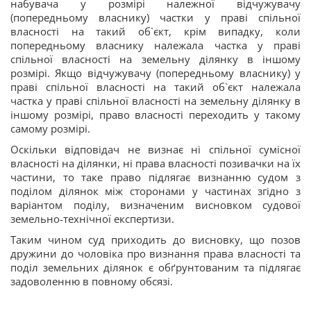
набувача у розмірі належної відчужувачу
(попередньому власнику) частки у праві спільної
власності на такий об`єкт, крім випадку, коли
попередньому власнику належала частка у праві
спільної власності на земельну ділянку в іншому
розмірі. Якщо відчужувачу (попередньому власнику) у
праві спільної власності на такий об`єкт належала
частка у праві спільної власності на земельну ділянку в
іншому розмірі, право власності переходить у такому
самому розмірі.
Оскільки відповідач не визнає ні спільної сумісної
власності на ділянки, ні права власності позивачки на їх
частини, то таке право підлягає визнанню судом з
поділом ділянок між сторонами у частинах згідно з
варіантом поділу, визначеним висновком судової
земельно-технічної експертизи.
Таким чином суд приходить до висновку, що позов
дружини до чоловіка про визнання права власності та
поділ земельних ділянок є обґрунтованим та підлягає
задоволенню в повному обсязі.