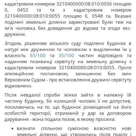
кадастровим номером 3210400000:08:010:0056 площею
0, 0452 га та з кадастровим номером
3210400000:08:010:0055 площею 0, 0548 га. Вказані
поділені земельні ділянки зареєстровані були теж на
ім`я чоловіка без доведення до відома та згоди екс-
дружини.
Згодом, рішенням міського суду поділено будинок в
натурі між дружиною та чоловіком з виділенням їм у
власність
65/100
та
35/100
частин відповідно та
наданням позивачці сервітуту на земельну ділянку з
кадастровим номером 3210400000:08:010:0055. Проте
апеляційною постановою, залишеною без змін
Верховним Судом - про встановлення дружині сервітуту
відмовлено.
Після невдалої спроби жінки зайти в належну їй
частину будинку, бо колишній чоловік її не допустив,
посилаючись на те, що будинок розміщений на його
особистій території, отриманій у дар за договором
дарування - вона подала позов, в якому просила:
визнати спільною сумісною власністю нові
земельні ділянки, що утворились після поділу і