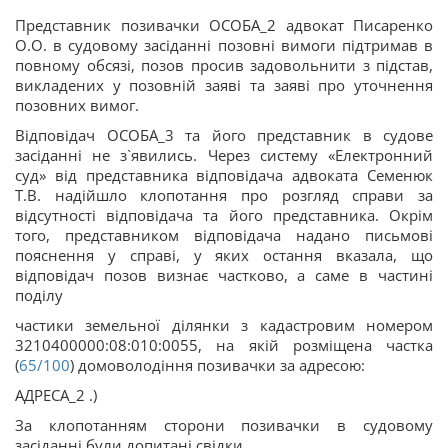
Представник позивачки ОСОБА_2 адвокат Писаренко
О.О. в судовому засіданні позовні вимоги підтримав в
повному обсязі, позов просив задовольнити з підстав,
викладених у позовній заяві та заяві про уточнення
позовних вимог.
Відповідач ОСОБА_3 та його представник в судове
засіданні не з`явились. Через систему «Електронний
суд» від представника відповідача адвоката Семенюк
Т.В. надійшло клопотання про розгляд справи за
відсутності відповідача та його представника. Окрім
того, представником відповідача надано письмові
пояснення у справі, у яких остання вказала, що
відповідач позов визнає частково, а саме в частині
поділу
частики земельної ділянки з кадастровим номером
3210400000:08:010:0055, на якій розміщена частка
(
65/100
) домоволодіння позивачки за адресою:
АДРЕСА_2 .)
За клопотанням сторони позивачки в судовому
засіданні були допитані свідки.