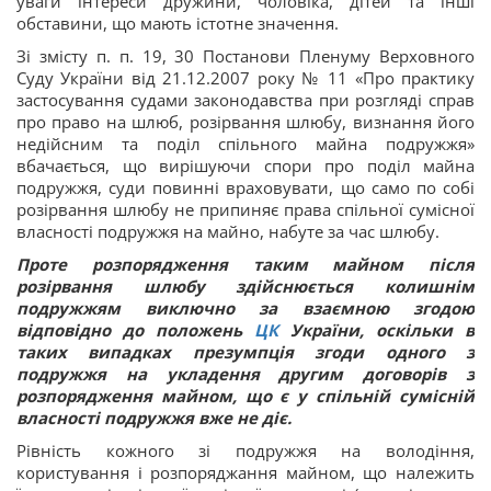
уваги інтереси дружини, чоловіка, дітей та інші
обставини, що мають істотне значення.
Зі змісту п. п. 19, 30 Постанови Пленуму Верховного
Суду України від 21.12.2007 року № 11 «Про практику
застосування судами законодавства при розгляді справ
про право на шлюб, розірвання шлюбу, визнання його
недійсним та поділ спільного майна подружжя»
вбачається, що вирішуючи спори про поділ майна
подружжя, суди повинні враховувати, що само по собі
розірвання шлюбу не припиняє права спільної сумісної
власності подружжя на майно, набуте за час шлюбу.
Проте розпорядження таким майном після
розірвання шлюбу здійснюється колишнім
подружжям виключно за взаємною згодою
відповідно до положень
ЦК
України, оскільки в
таких випадках презумпція згоди одного з
подружжя на укладення другим договорів з
розпорядження майном, що є у спільній сумісній
власності подружжя вже не діє.
Рівність кожного зі подружжя на володіння,
користування і розпоряджання майном, що належить