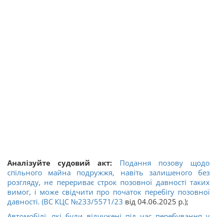
Аналізуйте судовий акт:
Подання позову щодо
спільного майна подружжя, навіть залишеного без
розгляду, не перериває строк позовної давності таких
вимог, і може свідчити про початок перебігу позовної
давності. (ВС КЦС
№233/5571/23
від 04.06.2025 р.);
Автомобілі, які були відчужені під час перебування у