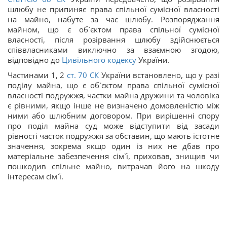
шлюбу не припиняє права спільної сумісної власності
на майно, набуте за час шлюбу. Розпоряджання
майном, що є об`єктом права спільної сумісної
власності, після розірвання шлюбу здійснюється
співвласниками виключно за взаємною згодою,
відповідно до
Цивільного кодексу
України.
Частинами 1, 2
ст.
70
СК
України встановлено, що у разі
поділу майна, що є об`єктом права спільної сумісної
власності подружжя, частки майна дружини та чоловіка
є рівними, якщо інше не визначено домовленістю між
ними або шлюбним договором. При вирішенні спору
про поділ майна суд може відступити від засади
рівності часток подружжя за обставин, що мають істотне
значення, зокрема якщо один із них не дбав про
матеріальне забезпечення сім`ї, приховав, знищив чи
пошкодив спільне майно, витрачав його на шкоду
інтересам сім`ї.