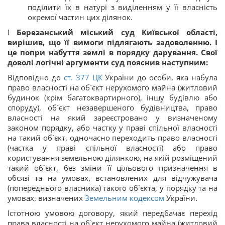
поділити їх в натурі з виділенням у її власність
окремої частин цих ділянок.
І
Березанський міський суд Київської області,
вирішив, що її вимоги підлягають задоволенню. І
це попри набуття землі в порядку дарування. Свої
доволі логічні аргументи суд пояснив наступним:
Відповідно до
ст.
377
ЦК
України до особи, яка набула
право власності на об`єкт нерухомого майна (житловий
будинок (крім багатоквартирного), іншу будівлю або
споруду), об`єкт незавершеного будівництва, право
власності на який зареєстровано у визначеному
законом порядку, або частку у праві спільної власності
на такий об`єкт, одночасно переходить право власності
(частка у праві спільної власності) або право
користування земельною ділянкою, на якій розміщений
такий об`єкт, без зміни її цільового призначення в
обсязі та на умовах, встановлених для відчужувача
(попереднього власника) такого об`єкта, у порядку та на
умовах, визначених
Земельним кодексом
України.
Істотною умовою договору, який передбачає перехід
права власності на об`єкт нерухомого майна (житловий