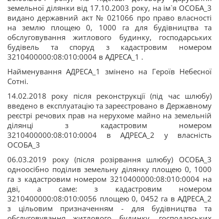
земельної ділянки від 17.10.2003 року, на ім`я ОСОБА_3
видано державний акт № 021066 про право власності
на землю площею 0, 1000 га для будівництва та
обслуговування житлового будинку, господарських
будівель та споруд з кадастровим номером
3210400000:08:010:0004 в АДРЕСА_1 .
Найменування АДРЕСА_1 змінено на Героїв Небесної
Сотні.
14.02.2018 року після реконструкції (під час шлюбу)
введено в експлуатацію та зареєстровано в Державному
реєстрі речових прав на нерухоме майно на земельній
ділянці з кадастровим номером
3210400000:08:010:0004 в АДРЕСА_2 у власність
ОСОБА_3
06.03.2019 року (після розірвання шлюбу) ОСОБА_3
одноосібно поділив земельну ділянку площею 0, 1000
га з кадастровим номером 3210400000:08:010:0004 на
дві, а саме: з кадастровим номером
3210400000:08:010:0056 площею 0, 0452 га в АДРЕСА_2
з цільовим призначенням - для будівництва та
обслуговування житлового будинку, господарських