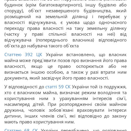
будинок (крім багатоквартирного), іншу будівлю або
споруду), об`єкт незавершеного будівництва, який
розміщений на земельній ділянці і перебуває у
власності відчужувача, є умова щодо одночасного
переходу права власності на таку земельну ділянку
(частку у праві спільної власності на неї) від
відчужувача (попереднього власника) відповідного
об`єкта до набувача такого об`єкта
Статтею
392
ЦК
України встановлено, що власник
майна може пред`явити позов про визнання його права
власності, якщо це право оспорюється або не
визнається іншою особою, а також у разі втрати ним
документа, який засвідчує його право власності.
У відповідності до
статті
59
СК
України той із подружжя,
хто є власником майна, визначає режим володіння та
користування ним з урахуванням інтересів сім`ї,
насамперед дітей. При розпорядженні своїм майном
дружина, чоловік зобов`язані враховувати інтереси
дитини, інших членів сім`ї, які відповідно до закону
мають право користування ним.
Статтею
68
СК
України передбачено, що розірвання