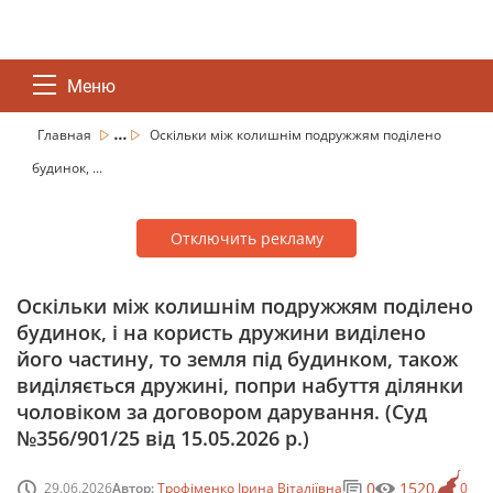
Меню
...
Главная
Оскільки між колишнім подружжям поділено
будинок, ...
Отключить рекламу
Оскільки між колишнім подружжям поділено
будинок, і на користь дружини виділено
його частину, то земля під будинком, також
виділяється дружині, попри набуття ділянки
чоловіком за договором дарування. (Суд
№356/901/25 від 15.05.2026 р.)
0
1520
29.06.2026
Автор:
Трофіменко Ірина Віталіївна
0