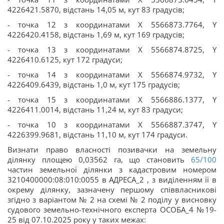
4226421.5870, відстань 14,05 м, кут 83 градусів;
- точка 12 з координатами Х 5566873.7764, Y
4226420.4158, відстань 1,69 м, кут 169 градусів;
- точка 13 з координатами Х 5566874.8725, Y
4226410.6125, кут 172 градуси;
- точка 14 з координатами Х 5566874.9732, Y
4226409.6439, відстань 1,0 м, кут 175 градусів;
- точка 15 з координатами Х 5566886.1377, Y
4226411.0014, відстань 11,24 м, кут 83 градуси;
- точка 10 з координатами Х 5566887.3747, Y
4226399.9681, відстань 11,10 м, кут 174 градуси.
Визнати право власності позивачки на земельну
ділянку площею 0,03562 га, що становить
65/100
частин земельної ділянки з кадастровим номером
3210400000:08:010:0055 в АДРЕСА_2 , з виділенням її в
окрему ділянку, зазначену першому співвласникові
згідно з варіантом № 2 на схемі № 2 поділу у висновку
судового земельно-технічного експерта ОСОБА_4 №19-
25 від 07.10.2025 року у таких межах: