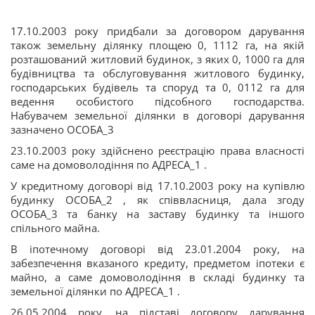
17.10.2003 року придбали за договором дарування
також земельну ділянку площею 0, 1112 га, на якій
розташований житловий будинок, з яких 0, 1000 га для
будівництва та обслуговування житлового будинку,
господарських будівель та споруд та 0, 0112 га для
ведення особистого підсобного господарства.
Набувачем земельної ділянки в договорі дарування
зазначено ОСОБА_3
23.10.2003 року здійснено реєстрацію права власності
саме на домоволодіння по АДРЕСА_1 .
У кредитному договорі від 17.10.2003 року на купівлю
будинку ОСОБА_2 , як співвласниця, дала згоду
ОСОБА_3 та банку на заставу будинку та іншого
спільного майна.
В іпотечному договорі від 23.01.2004 року, на
забезпечення вказаного кредиту, предметом іпотеки є
майно, а саме домоволодіння в складі будинку та
земельної ділянки по АДРЕСА_1 .
26.05.2004 року, на підставі договору дарування