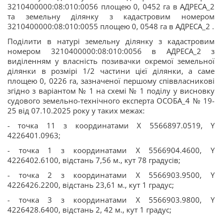
3210400000:08:010:0056 площею 0, 0452 га в АДРЕСА_2
та земельну ділянку з кадастровим номером
3210400000:08:010:0055 площею 0, 0548 га в АДРЕСА_2 .
Поділити в натурі земельну ділянку з кадастровим
номером 3210400000:08:010:0056 в АДРЕСА_2 з
виділенням у власність позивачки окремої земельної
ділянки в розмірі 1/2 частини цієї ділянки, а саме
площею 0, 0226 га, зазначеної першому співвласникові
згідно з варіантом № 1 на схемі № 1 поділу у висновку
судового земельно-технічного експерта ОСОБА_4 № 19-
25 від 07.10.2025 року у таких межах:
- точка 11 з координатами Х 5566897.0519, Y
4226401.0963;
- точка 1 з координатами Х 5566904.4600, Y
4226402.6100, відстань 7,56 м., кут 78 градусів;
- точка 2 з координатами Х 5566903.9500, Y
4226426.2200, відстань 23,61 м., кут 1 градус;
- точка 3 з координатами Х 5566903.9800, Y
4226428.6400, відстань 2, 42 м., кут 1 градус;