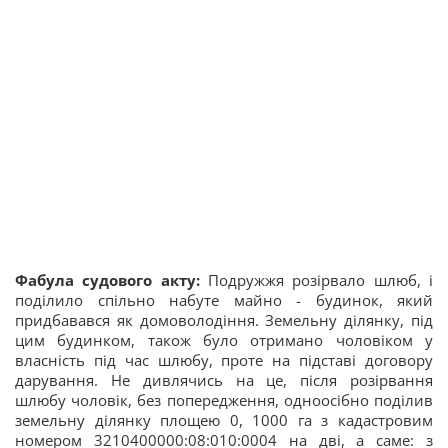
Фабула судового акту:
Подружжя розірвало шлюб, і
поділило спільно набуте майно - будинок, який
придбавався як домоволодіння. Земельну ділянку, під
цим будинком, також було отримано чоловіком у
власність під час шлюбу, проте на підставі договору
дарування. Не дивлячись на це, після розірвання
шлюбу чоловік, без попередження, одноосібно поділив
земельну ділянку площею 0, 1000 га з кадастровим
номером 3210400000:08:010:0004 на дві, а саме: з