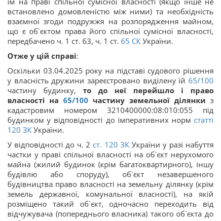
їм на праві спільної сумісної власності (якщо інше не
встановлено домовленістю між ними) та необхідність
взаємної згоди подружжя на розпорядження майном,
що є об`єктом права його спільної сумісної власності,
передбачено ч. 1 ст. 63, ч. 1 ст.
65
СК
України.
Отже у цій справі
:
Оскільки 03.04.2025 року на підставі судового рішення
у власність дружини зареєстровано виділену їй
65/100
частину будинку,
то до неї перейшло і право
власності на
65/100
частину земельної ділянки
з
кадастровим номером 3210400000:08:010:055 під
будинком у відповідності до імперативних норм
статті
120
ЗК
України.
У відповідності до ч. 2
ст.
120
ЗК
України у разі набуття
частки у праві спільної власності на об`єкт нерухомого
майна (жилий будинок (крім багатоквартирного), іншу
будівлю або споруду), об`єкт незавершеного
будівництва право власності на земельну ділянку (крім
земель державної, комунальної власності), на якій
розміщено такий об`єкт, одночасно переходить від
відчужувача (попереднього власника) такого об`єкта до