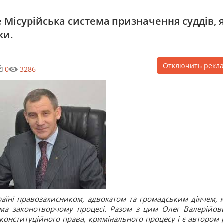
 Місурійська система призначення суддів, 
ки.
Отключить рекл
0
3286
аїні правозахисником, адвокатом та громадським діячем, 
рема законотворчому процесі. Разом з цим Олег Валерійов
 конституційного права, кримінального процесу і є автором 