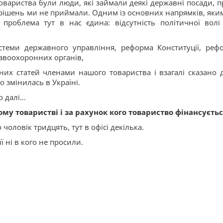
товариства були люди, які займали деякі державні посади, п
х рішень ми не приймали. Одним із основних напрямків, яки
 проблема тут в нас єдина: відсутність політичної волі
стеми державного управління, реформа Конституції, реф
авоохоронних органів,
них статей членами нашого товариства і взагалі сказано 
о змінилась в Україні.
о далі…
у товаристві і за рахунок кого товариство фінансуєтьс
чоловік тридцять, тут в офісі декілька.
ї ні в кого не просили.