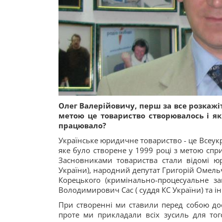
Олег Валерійовичу, перш за все розкажі
метою це товариство створювалось і як
працювало?
Українське юридичне товариство - це Всеукр
яке було створене у 1999 році з метою спри
Засновниками товариства стали відомі 
України), народний депутат Григорій Омельч
Корецького (кримінально-процесуальне за
Володимирович Сас ( суддя КС України) та ін
При створенні ми ставили перед собою досит
проте ми прикладали всіх зусиль для то