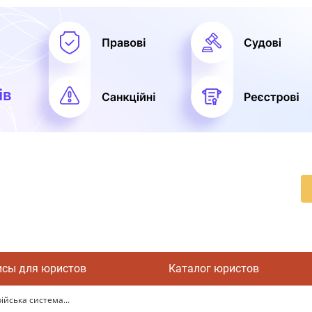
исы для юристов
Каталог юристов
ійська система...