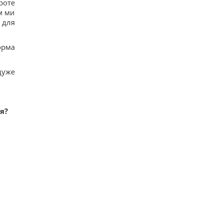
роте
м ми
 для
орма
дуже
я?