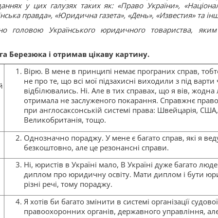
аннях у цих галузях таких як: «Право України», «Націона
їнська правда», «Юридична газета», «День», «Известия» та ін
о головою Українського юридичного товариства, яким
га Березюка і отримав цікаву картину.
Вірю. В мене в принципі немає програних справ, тобт
не про те, що всі мої підзахисні виходили з під варти
й
відбілювались. Ні. Але в тих справах, що я вів, жодн
отримала не заслуженого покарання. Справжнє право
при англосаксонській системі права: Швейцарія, США,
Великобританія, тощо.
Однозначно пораджу. У мене є багато справ, які я вед
безкоштовно, але це резонансні справи.
Ні, юристів в Україні мало, В Україні дуже багато люде
диплом про юридичну освіту. Мати диплом і бути юр
різні речі, тому пораджу.
Я хотів би багато змінити в системі організації судово
правоохоронних органів, державного управління, ал