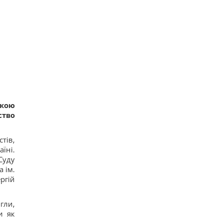
якою
ство
тів,
їні.
Суду
 ім.
ргій
гли,
и як