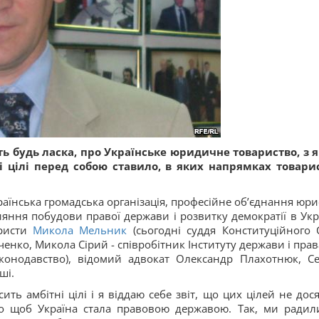
ть будь ласка, про Українське юридичне товариство, з 
і цілі перед собою ставило, в яких напрямках товари
аїнська громадська організація, професійне об’єднання юрис
яння побудови правої держави і розвитку демократії в Укра
юристи
Микола Мельник
(сьогодні суддя Конституційного 
енко, Микола Сірий - співробітник Інституту держави і права
конодавство), відомий адвокат Олександр Плахотнюк, Се
ші.
ь амбітні цілі і я віддаю себе звіт, що цих цілей не дося
го щоб Україна стала правовою державою. Так, ми радил