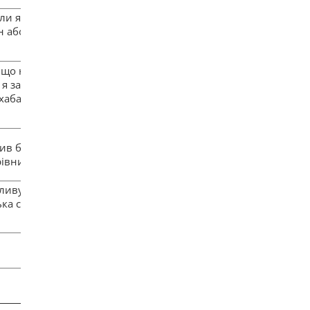
оли я бачу, що
н або
 що не вів
х я завжди
хабар в
ив би
рівництва.
дливу систему
ка система, з