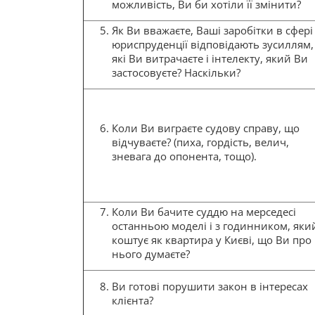
можливість, Ви би хотіли її змінити?
Як Ви вважаєте, Ваші заробітки в сфері
юриспруденції відповідають зусиллям,
які Ви витрачаєте і інтелекту, який Ви
застосовуєте? Наскільки?
Коли Ви виграєте судову справу, що
відчуваєте? (пиха, гордість, велич,
зневага до опонента, тощо).
Коли Ви бачите суддю на мерседесі
останньою моделі і з годинником, яки
коштує як квартира у Києві, що Ви про
нього думаєте?
Ви готові порушити закон в інтересах
клієнта?