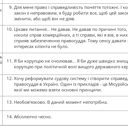
Для мене право і справедливість поняття тотожні. І к
и
закон є неправовим, я буду робити все, щоб цей зако
змінити, або щоб він не діяв.
Цікаве питання… Не давав. Не давав по причині того,
ніколи справ комерційних, а ті справи, які я вів, в ни
сприяв забезпеченню правосуддя. Тому сенсу давати 
інтересах клієнта не було.
ь
Я би корупцію не очолював… Я би дуже швидко знищ
ї
корупцію при політичній волі вищого державного ке
Хочу реформувати судову систему і створити справе
правосуддя в Україні. Один із прикладів - це Місурійсь
якої ми можемо взяти основні принципи.
Необов’язково. В даний момент непотрібна.
Абсолютно чесно.