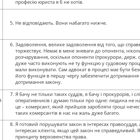
професію юриста я б не хотів.
Не відповідають. Вони набагато нижче.
Задоволення, велике задоволення від того, що справ
торжествує. Немає в мене зневаги до опонента, нікол
розчарування, оскільки опоненти (прокурори, держ. 
дуже часто виконують не ту функцію у судовому проце
мали виконувати. Сам адвокат в процесі має бути без
його функція в першу чергу забезпечити дотримання 
дотримання закону.
Я бачу не тільки таких суддів, я бачу і прокурорів, і слі
й
оперативників і думаю тільки про одне: людина не на
це – комерсант, який прийшов заробляти гроші нече
таких комерсантів в нас на жаль дуже багато.
Я готовий порушувати закон в інтересах правосуддя, 
інтересах клієнта, якщо цей закон не справедливий.
принципу верховенства права.