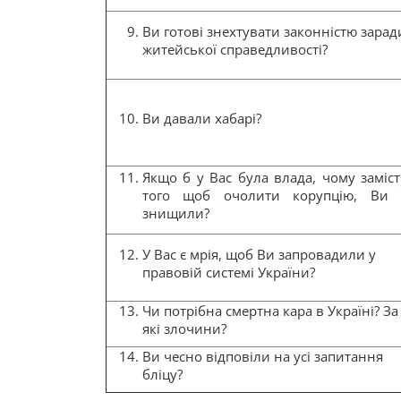
Ви готові знехтувати законністю зарад
житейської справедливості?
Ви давали хабарі?
Якщо б у Вас була влада, чому заміст
того щоб очолити корупцію, Ви ї
знищили?
У Вас є мрія, щоб Ви запровадили у
правовій системі України?
Чи потрібна смертна кара в Україні? За
які злочини?
Ви чесно відповіли на усі запитання
бліцу?