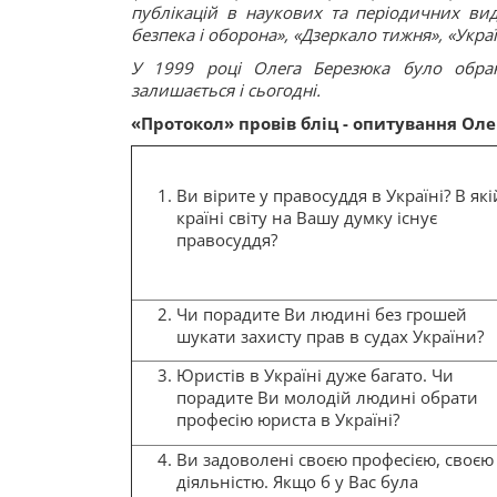
публікацій в наукових та періодичних вид
безпека і оборона», «Дзеркало тижня», «Укра
У 1999 році Олега Березюка було обран
залишається і сьогодні.
«Протокол» провів бліц - опитування Оле
Ви вірите у правосуддя в Україні? В які
країні світу на Вашу думку існує
правосуддя?
Чи порадите Ви людині без грошей
шукати захисту прав в судах України?
Юристів в Україні дуже багато. Чи
порадите Ви молодій людині обрати
професію юриста в Україні?
Ви задоволені своєю професією, своєю
діяльністю. Якщо б у Вас була