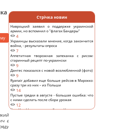
яка
Стрічка новин
Навроцкий заявил о поддержке украинской
армии, но вспомнил о "флагах Бандеры"
4
аму
Украинцы высказали мнение, когда закончится
война, - результаты опроса
7
Аппетитная творожная запеканка с рисом:
старинный рецепт по-украински
9
Дантес показался с новой возлюбленной (фото)
9
Ryanair добавил еще больше рейсов в Марокко:
сразу три из них – из Польши
14
Пустые грядки в августе - большая ошибка: что
с ними сделать после сбора урожая
12
Ким Чен Ын с начала войны в Украине получил
який
$22 миллиарда сверхприбыли, - Bloomberg
10
ич є
Путин может напасть на НАТО уже осенью:
ряду