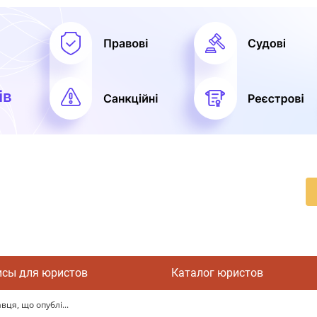
исы для юристов
Каталог юристов
ця, що опублі...