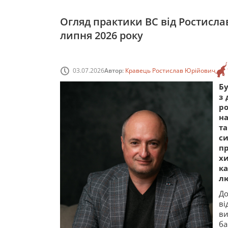
Огляд практики ВС від Ростисла
липня 2026 року
03.07.2026
Автор:
Кравець Ростислав Юрійович
Б
з 
ро
на
та
с
пр
х
ка
л
До
ві
ви
ба