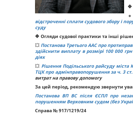
🔷

відстроченні сплати судового збору і по
суду
🔷 Огляди судової практики та інші ріше
💥
Постанова Третього ААС про протиправн
здійснити виплату в розмірі 100 000 грн
діях
💥
Рішення Подільського райсуду міста 
ТЦК про адмінправопорушення за ч. 3 ст.
витрат на правову допомогу
За цей період, рекомендую звернути уваг
Постанова ВП ВС після ЄСПЛ про незак
порушенням Верховним судом (без Україн
Справа № 917/1219/24