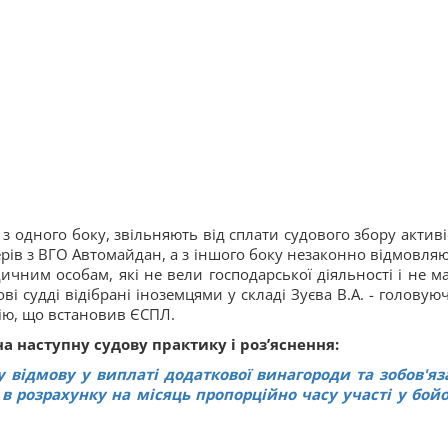
з одного боку, звільняють від сплати судового збору активіс
рів з ВГО Автомайдан, а з іншого боку незаконно відмовляю
ичним особам, які не вели господарської діяльності і не м
ві судді відібрані іноземцями у складі Зуєва В.А. - головую
цію, що встановив ЄСПЛ.
а наступну судову практику і роз’яснення:
 відмову у виплаті додаткової винагороди та зобов'яз
 в розрахунку на місяць пропорційно часу участі у бой