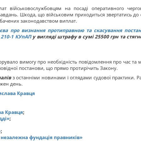
лат військовослужбовцям на посаді оперативного черго
авдань. Шкода, що військовим приходиться звертатись до 
дбачених законодавством виплат.
иєва про визнання протиправною та скасування поста
210-1
КУпАП
у вигляді штрафу в сумі 25500 грн та стягн
орувало вимогу про необхідність повідомлення про час та м
повідної постанови, що прямо протирічить Закону.
налів
з останніми новинами і оглядами судової практики. Р
ожен день.
тислава Кравця
ва Кравця
;
дді»
;
»
;
 незалежна фундація правників»