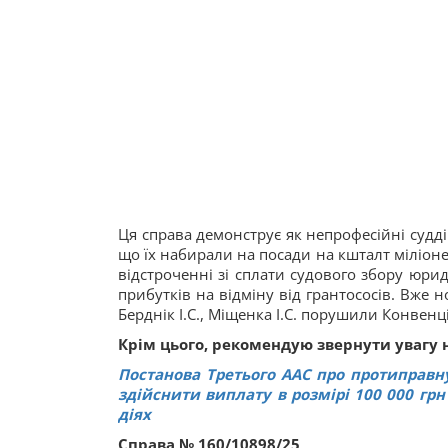
Ця справа демонструє як непрофесійні судді 
що їх набирали на посади на кшталт міліоне
відстроченні зі сплати судового збору юрид
прибутків на відміну від грантососів. Вже но
Берднік І.С., Міщенка І.С. порушили Конвен
Крім цього, рекомендую звернути увагу н
Постанова Третього ААС про протиправну
здійснити виплату в розмірі 100 000 грн
діях
Справа № 160/10898/25