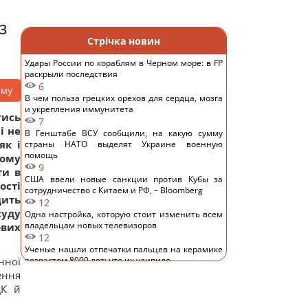
3
Стрічка новин
Удары России по кораблям в Черном море: в FP
раскрыли последствия
6
аму
В чем польза грецких орехов для сердца, мозга
и укрепления иммунитета
тись
7
і не
В Генштабе ВСУ сообщили, на какую сумму
як і
страны НАТО выделят Украине военную
помощь
чому
9
ти в
США ввели новые санкции против Кубы за
ості
сотрудничество с Китаем и РФ, – Bloomberg
дить
12
суду
Одна настройка, которую стоит изменить всем
владельцам новых телевизоров
ових
12
Ученые нашли отпечатки пальцев на керамике
нної
возрастом 8000 лет: что их удивило
13
ення
Украина ставит Путина на предвыборные часы,
ЦК й
- Newsweek
12