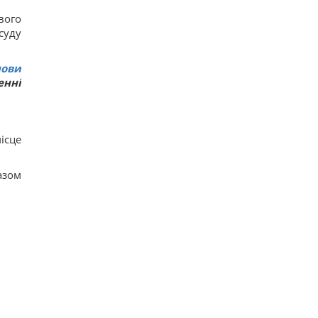
вого
суду
нови
енні
ісце
азом