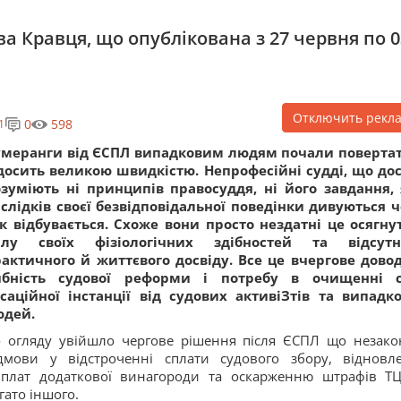
ва Кравця, що опублікована з 27 червня по 0
Отключить рекл
0
598
1
умеранги від ЄСПЛ випадковим людям почали поверта
досить великою швидкістю. Непрофесійні судді, що дос
зуміють ні принципів правосуддя, ні його завдання, 
слідків своєї безвідповідальної поведінки дивуються 
к відбувається. Схоже вони просто нездатні це осягну
илу своїх фізіологічних здібностей та відсутн
актичного й життєвого досвіду. Все це вчергове дово
ибність судової реформи і потребу в очищенні 
саційної інстанції від судових активіЗтів та випадк
юдей.
 огляду увійшло чергове рішення після ЄСПЛ що незако
дмови у відстроченні сплати судового збору, відновл
плат додаткової винагороди та оскарженню штрафів Т
гато іншого.