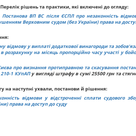
 Перелік рішень та практики, які включені до огляду:

Постанова ВП ВС після ЄСПЛ про незаконність відмо
рушенням Верховним судом (без України) права на досту
ння:
у відмову у виплаті додаткової винагороди та зобов'яз
 в розрахунку на місяць пропорційно часу участі у бой
Києва про визнання протиправною та скасування поста
210-1
КУпАП
у вигляді штрафу в сумі 25500 грн та стягн
у на наступні ухвали, постанови й рішення:
онність відмови у відстроченні сплати судового збо
и) права на доступ до суду