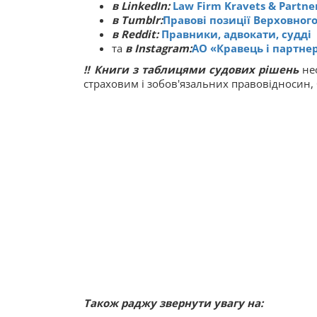
в LinkedIn:
Law Firm Kravets & Partne
в Tumblr:
Правові позиції Верховного
в Reddit:
Правники, адвокати, судді
та
в Instagram:
АО «Кравець і партне
‼
Книги з таблицями судових рішень
нео
страховим і зобов'язальних правовідносин
Також раджу звернути увагу на: