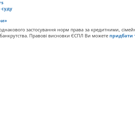
rs
 суду
ри»
днакового застосування норм права за кредитними, сімей
, банкрутства. Правові висновки ЄСПЛ Ви можете
придбати 