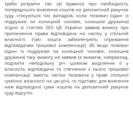
треба розуміти так: (а) правила про необхідність
попереднього внесення коштів на депозитний рахунок
суду стосуються тих випадків, коли позивач (один із
подружжя чи колишній чоловік, колишня дружина)
згідно зі статтею 365 ЦК України заявив вимогу про
припинення права відповідача на частку у спільній
власності (такі кошти забезпечують отримання
відповідачем грошової компенсації); (б) якщо позивач
(один із подружжя чи колишній чоловік, колишня
дружина) таку вимогу не заявив (а вимагає, наприклад,
поділити неподільну річ шляхом виділення її у
власність відповідача та стягнення з нього грошової
компенсації замість частки позивача у праві спільної
сумісної власності на цю річ), то підстави для внесення
ним відповідної суми коштів на депозитний рахунок
суду відсутні.