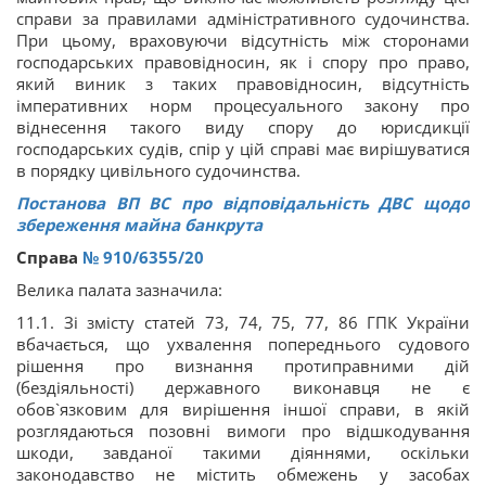
справи за правилами адміністративного судочинства.
При цьому, враховуючи відсутність між сторонами
господарських правовідносин, як і спору про право,
який виник з таких правовідносин, відсутність
імперативних норм процесуального закону про
віднесення такого виду спору до юрисдикції
господарських судів, спір у цій справі має вирішуватися
в порядку цивільного судочинства.
Постанова ВП ВС про відповідальність ДВС щодо
збереження майна банкрута
Справа
№ 910/6355/20
Велика палата зазначила:
11.1. Зі змісту статей 73, 74, 75, 77, 86 ГПК України
вбачається, що ухвалення попереднього судового
рішення про визнання протиправними дій
(бездіяльності) державного виконавця не є
обов`язковим для вирішення іншої справи, в якій
розглядаються позовні вимоги про відшкодування
шкоди, завданої такими діяннями, оскільки
законодавство не містить обмежень у засобах