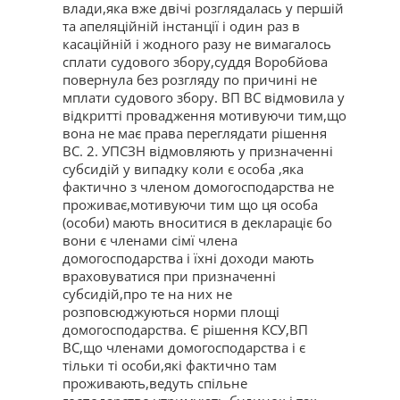
влади,яка вже двічі розглядалась у першій
та апеляційній інстанції і один раз в
касаційній і жодного разу не вимагалось
сплати судового збору,суддя Воробйова
повернула без розгляду по причині не
мплати судового збору. ВП ВС відмовила у
відкритті провадження мотивуючи тим,що
вона не має права переглядати рішення
ВС. 2. УПСЗН відмовляють у призначенні
субсидій у випадку коли є особа ,яка
фактично з членом домогосподарства не
проживає,мотивуючи тим що ця особа
(особи) мають вноситися в деклараціє бо
вони є членами сімї члена
домогосподарства і їхні доходи мають
враховуватися при призначенні
субсидій,про те на них не
розповсюджуються норми площі
домогосподарства. Є рішення КСУ,ВП
ВС,що членами домогосподарства і є
тільки ті особи,які фактично там
проживають,ведуть спільне