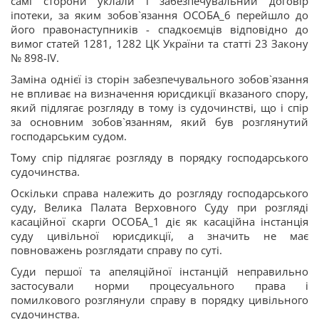
самі сторони уклали і забезпечувальний договір
іпотеки, за яким зобов`язання ОСОБА_6 перейшло до
його правонаступників - спадкоємців відповідно до
вимог статей 1281, 1282 ЦК України та статті 23 Закону
№ 898-IV.
Заміна однієї із сторін забезпечувального зобов`язання
не впливає на визначення юрисдикції вказаного спору,
який підлягає розгляду в тому із судочинстві, що і спір
за основним зобов`язанням, який був розглянутий
господарським судом.
Тому спір підлягає розгляду в порядку господарського
судочинства.
Оскільки справа належить до розгляду господарського
суду, Велика Палата Верховного Суду при розгляді
касаційної скарги ОСОБА_1 діє як касаційна інстанція
суду цивільної юрисдикції, а значить не має
повноважень розглядати справу по суті.
Суди першої та апеляційної інстанцій неправильно
застосували норми процесуального права і
помилкового розглянули справу в порядку цивільного
судочинства.