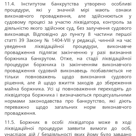
11.4. Інститутом банкрутства утворено особливі
процедури, які у значній мірі мають ознаки
виконавчого провадження, але здійснюються у
судовому процесі за участю ліквідатора, контроль за
діяльністю якого здійснює суд, без залучення судового
виконавця. Відповідно до пункту 8 частини першої
статті 39 Закону № 1404-VIII у редакції, чинній на час
уведення ліквідаційної процедури, виконавче
провадження підлягає закінченню у разі визнання
боржника банкрутом. Отже, на стадії ліквідаційної
процедури боржника із закінченням виконавчого
провадження судовий виконавець позбавляється не
тільки повноважень щодо виконання судового
рішення, але й щодо вжиття заходів до збереження
майна боржника. Усі ці повноваження переходять до
ліквідатора боржника і визначаються процесуальними
нормами законодавства про банкрутство, які діють
переважно щодо загальних норм виконавчого
провадження.
11.5. Боржник в особі ліквідатора може в ході
ліквідаційної процедури заявити вимоги до осіб,
унаслідок дій / бездіяльності яких йому було завдано