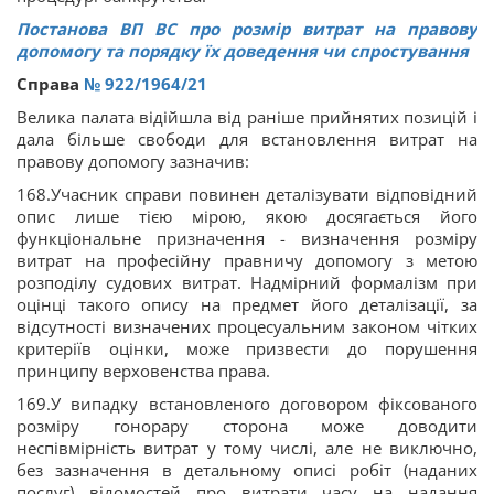
Постанова ВП ВС про розмір витрат на правову
допомогу та порядку їх доведення чи спростування
Справа
№ 922/1964/21
Велика палата відійшла від раніше прийнятих позицій і
дала більше свободи для встановлення витрат на
правову допомогу зазначив:
168.Учасник справи повинен деталізувати відповідний
опис лише тією мірою, якою досягається його
функціональне призначення - визначення розміру
витрат на професійну правничу допомогу з метою
розподілу судових витрат. Надмірний формалізм при
оцінці такого опису на предмет його деталізації, за
відсутності визначених процесуальним законом чітких
критеріїв оцінки, може призвести до порушення
принципу верховенства права.
169.У випадку встановленого договором фіксованого
розміру гонорару сторона може доводити
неспівмірність витрат у тому числі, але не виключно,
без зазначення в детальному описі робіт (наданих
послуг) відомостей про витрати часу на надання