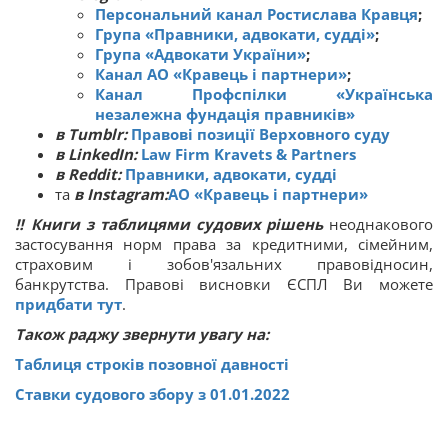
Персональний канал Ростислава Кравця
;
Група «Правники, адвокати, судді»
;
Група «Адвокати України»
;
Канал АО «Кравець і партнери»
;
Канал Профспілки «Українська
незалежна фундація правників»
в Tumblr:
Правові позиції Верховного суду
в LinkedIn:
Law Firm Kravets & Partners
в Reddit:
Правники, адвокати, судді
та
в Instagram:
АО «Кравець і партнери»
‼
Книги з таблицями судових рішень
неоднакового
застосування норм права за кредитними, сімейним,
страховим і зобов'язальних правовідносин,
банкрутства. Правові висновки ЄСПЛ Ви можете
придбати тут
.
Також раджу звернути увагу на:
Таблиця строків позовної давності
Ставки судового збору з 01.01.2022