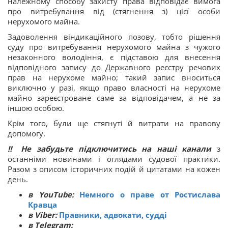
належному способу захисту права відповідає вимога
про витребування від (стягнення з) цієї особи
нерухомого майна.
Задоволення віндикаційного позову, тобто рішення
суду про витребування нерухомого майна з чужого
незаконного володіння, є підставою для внесення
відповідного запису до Державного реєстру речових
прав на нерухоме майно; такий запис вноситься
виключно у разі, якщо право власності на нерухоме
майно зареєстроване саме за відповідачем, а не за
іншою особою.
Крім того, були ще стягнуті й витрати на правову
допомогу.
‼ Не забудьте підключитись на наші канали
з
останніми новинами і оглядами судової практики.
Разом з описом історичних подій й цитатами на кожен
день.
в YouTube:
Немного о праве от Ростислава
Кравца
в Viber:
Правники, адвокати, судді
в Telegram: