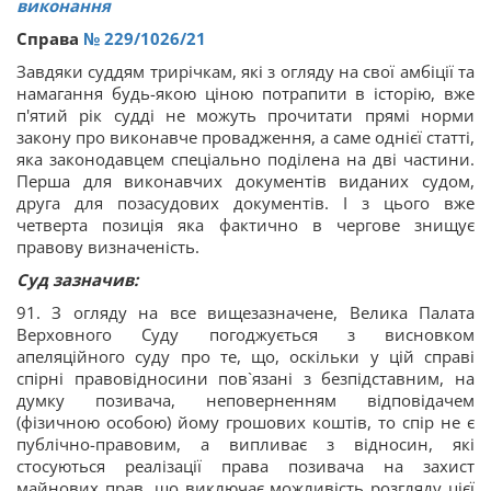
виконання
Справа
№ 229/1026/21
Завдяки суддям трирічкам, які з огляду на свої амбіції та
намагання будь-якою ціною потрапити в історію, вже
п'ятий рік судді не можуть прочитати прямі норми
закону про виконавче провадження, а саме однієї статті,
яка законодавцем спеціально поділена на дві частини.
Перша для виконавчих документів виданих судом,
друга для позасудових документів. І з цього вже
четверта позиція яка фактично в чергове знищує
правову визначеність.
Суд зазначив:
91. З огляду на все вищезазначене, Велика Палата
Верховного Суду погоджується з висновком
апеляційного суду про те, що, оскільки у цій справі
спірні правовідносини пов`язані з безпідставним, на
думку позивача, неповерненням відповідачем
(фізичною особою) йому грошових коштів, то спір не є
публічно-правовим, а випливає з відносин, які
стосуються реалізації права позивача на захист
майнових прав, що виключає можливість розгляду цієї