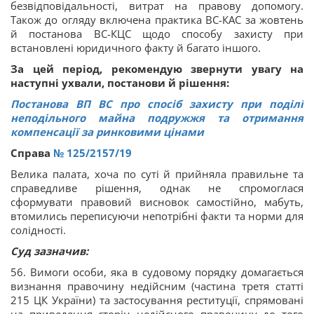
безвідповідальності, витрат на правову допомогу.
Також до огляду включена практика ВС-КАС за жовтень
й постанова ВС-КЦС щодо способу захисту при
встановлені юридичного факту й багато іншого.
За цей період, рекомендую звернути увагу на
наступні ухвали, постанови й рішення:
Постанова ВП ВС про спосіб захисту при поділі
неподільного майна подружжя та отримання
компенсації за ринковими цінами
Справа
№ 125/2157/19
Велика палата, хоча по суті й прийняла правильне та
справедливе рішення, однак не спромоглася
сформувати правовий висновок самостійно, мабуть,
втомились переписуючи непотрібні факти та норми для
солідності.
Суд зазначив:
56. Вимоги особи, яка в судовому порядку домагається
визнання правочину недійсним (частина третя статті
215 ЦК України) та застосування реституції, спрямовані