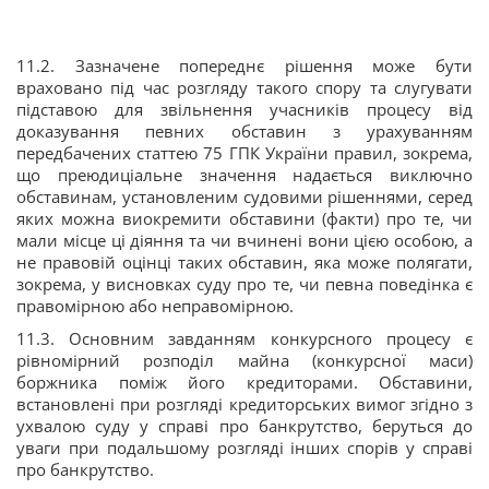
11.2. Зазначене попереднє рішення може бути
враховано під час розгляду такого спору та слугувати
підставою для звільнення учасників процесу від
доказування певних обставин з урахуванням
передбачених статтею 75 ГПК України правил, зокрема,
що преюдиціальне значення надається виключно
обставинам, установленим судовими рішеннями, серед
яких можна виокремити обставини (факти) про те, чи
мали місце ці діяння та чи вчинені вони цією особою, а
не правовій оцінці таких обставин, яка може полягати,
зокрема, у висновках суду про те, чи певна поведінка є
правомірною або неправомірною.
11.3. Основним завданням конкурсного процесу є
рівномірний розподіл майна (конкурсної маси)
боржника поміж його кредиторами. Обставини,
встановлені при розгляді кредиторських вимог згідно з
ухвалою суду у справі про банкрутство, беруться до
уваги при подальшому розгляді інших спорів у справі
про банкрутство.