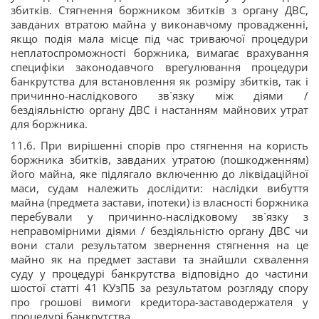
збитків. Стягнення боржником збитків з органу ДВС,
завданих втратою майна у виконавчому провадженні,
якщо подія мала місце під час триваючої процедури
неплатоспроможності боржника, вимагає врахування
специфіки законодавчого врегулювання процедури
банкрутства для встановлення як розміру збитків, так і
причинно-наслідкового зв`язку між діями /
бездіяльністю органу ДВС і настанням майнових утрат
для боржника.
11.6. При вирішенні спорів про стягнення на користь
боржника збитків, завданих утратою (пошкодженням)
його майна, яке підлягало включенню до ліквідаційної
маси, судам належить дослідити: наслідки вибуття
майна (предмета застави, іпотеки) із власності боржника
перебували у причинно-наслідковому зв`язку з
неправомірними діями / бездіяльністю органу ДВС чи
вони стали результатом звернення стягнення на це
майно як на предмет застави та знайшли схвалення
суду у процедурі банкрутства відповідно до частини
шостої статті 41 КУзПБ за результатом розгляду спору
про грошові вимоги кредитора-заставодержателя у
процедурі банкрутства.