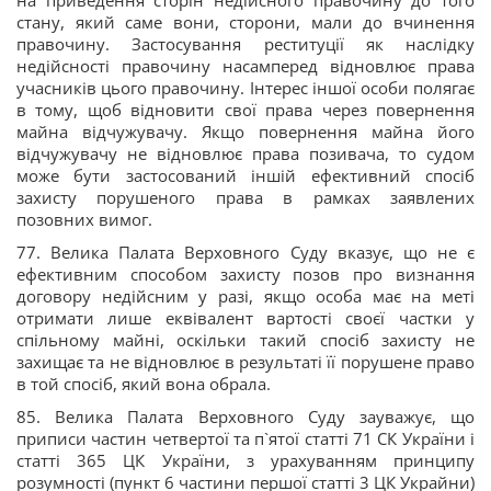
на приведення сторін недійсного правочину до того
стану, який саме вони, сторони, мали до вчинення
правочину. Застосування реституції як наслідку
недійсності правочину насамперед відновлює права
учасників цього правочину. Інтерес іншої особи полягає
в тому, щоб відновити свої права через повернення
майна відчужувачу. Якщо повернення майна його
відчужувачу не відновлює права позивача, то судом
може бути застосований іншій ефективний спосіб
захисту порушеного права в рамках заявлених
позовних вимог.
77. Велика Палата Верховного Суду вказує, що не є
ефективним способом захисту позов про визнання
договору недійсним у разі, якщо особа має на меті
отримати лише еквівалент вартості своєї частки у
спільному майні, оскільки такий спосіб захисту не
захищає та не відновлює в результаті її порушене право
в той спосіб, який вона обрала.
85. Велика Палата Верховного Суду зауважує, що
приписи частин четвертої та п`ятої статті 71 СК України і
статті 365 ЦК України, з урахуванням принципу
розумності (пункт 6 частини першої статті 3 ЦК Украйни)