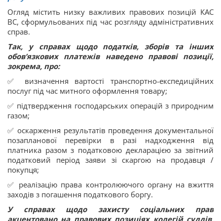
Огляд містить низку важливих правових позицій КАС
ВС, сформульованих під час розгляду адміністративних
справ.
Так, у справах щодо податків, зборів та інших
обов’язкових платежів наведено правові позиції,
зокрема, про:
✅ визначення вартості транспортно-експедиційних
послуг під час митного оформлення товару;
✅ підтвердження господарських операцій з природним
газом;
✅ оскарження результатів проведення документальної
позапланової перевірки в разі надходження від
платника разом з податковою декларацією за звітний
податковий період заяви зі скаргою на продавця /
покупця;
✅ реалізацію права контролюючого органу на вжиття
заходів з погашення податкового боргу.
У справах щодо захисту соціальних прав
акцентовано на правових позиціях колегій суддів,