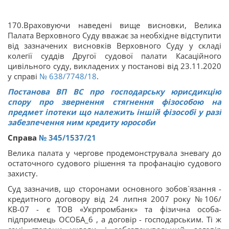
170.Враховуючи наведені вище висновки, Велика
Палата Верховного Суду вважає за необхідне відступити
від зазначених висновків Верховного Суду у складі
колегії суддів Другої судової палати Касаційного
цивільного суду, викладених у постанові від 23.11.2020
у справі
№ 638/7748/18
.
Постанова ВП ВС про господарську юрисдикцію
спору про звернення стягнення фізособою на
предмет іпотеки що належить іншій фізособі у разі
забезпечення ним кредиту юрособи
Справа
№ 345/1537/21
Велика палата у чергове продемонструвала зневагу до
остаточного судового рішення та профанацію судового
захисту.
Суд зазначив, що сторонами основного зобов`язання -
кредитного договору від 24 липня 2007 року №106/
КВ-07 - є ТОВ «Укрпромбанк» та фізична особа-
підприємець ОСОБА_6 , а договір - господарським. Ті ж