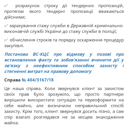
✅ розрахунок строку дії тендерних пропозицій,
протягом якого тендерні пропозиції вважаються
дійсними;
✅ зарахування стажу служби в Державній кримінально-
виконавчій службі України до стажу служби в поліції;
✅ обчислення строків та порядку оскарження процедур
закупівлі.
Постанова ВС-КЦС про відмову у позові про
встановлення факту та зобов'язанні вчинити дії у
зв'язку з неефективним способом захисту і
стягненні витрат на правову допомогу
Справа
№ 404/3167/18
Це наша справа. Коли звернувся клієнт за захистом
своїх прав було зрозуміло, що просто партнери
вирішили використати ситуацію та переоформити на
себе майно, але визначили неправильний спосіб
захисту. Крім того, клієнт звернувся досить пізно, а сам
спір взагалі розглядався не за місцем знаходження
майна.