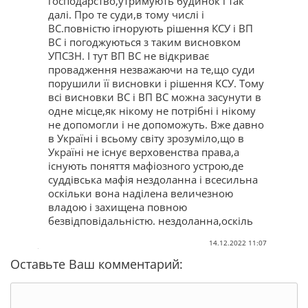
господарство,утримують будинок і так
далі. Про те суди,в тому числі і
ВС.повністю ігнорують рішення КСУ і ВП
ВС і погоджуються з таким висновком
УПСЗН. І тут ВП ВС не відкриває
провадження незважаючи на те,що суди
порушили її висновки і рішення КСУ. Тому
всі висновки ВС і ВП ВС можна засунути в
одне місце,як нікому не потрібні і нікому
не допомогли і не допоможуть. Вже давно
в Україні і всьому світу зрозуміло,що в
Україні не існує верховенства права,а
існують поняття мафіозного устрою,де
суддівська мафія нездоланна і всесильна
оскільки вона наділена величезною
владою і захищена повною
безвідповідальністю. нездоланна,оскіль
14.12.2022 11:07
Оставьте Ваш комментарий: