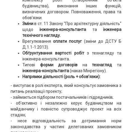
комплексу робіт (створенням об’єкта
будівництва), виконання інших функцій,
визначених договором. Повноваження, права та
обов’язки.
Зміни
в ст. 11 Закону "Про архітектурну діяльність"
щодо
інженера-консультанта
та
інженера
технічного нагляду.
Врегулювання
оплати послуг
(зміни до ДСТУ Б
Д.1.1-1:2013).
Обґрунтування вартості робіт
з технагляду та
інженера-консультанта.
Типові
форми договорів
на
технагляд
та
інженера-консультанта
(наказ Мінрегіону).
Напрямки діяльності (роль + обов’язки):
- виступає в ролі експерта, який консультує замовника з
питань реалізації проекту;
- займається підбором постачальників і підрядників;
- об’єктивно і незалежно керує будівництвом на
майданчику і повністю супроводжує проект на всіх
стадіях;
- несе відповідальність за дотримання норм
законодавства у частині делегованих замовником