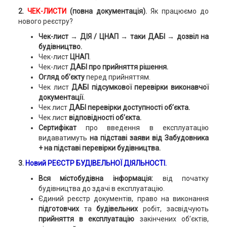
2.
ЧЕК-ЛИСТИ
(повна документація).
Як працюємо до
нового реєстру?
Чек-лист → ДІЯ / ЦНАП → таки ДАБІ → дозвіл на
будівництво.
Чек-лист
ЦНАП
.
Чек-лист
ДАБІ про прийняття рішення.
Огляд об’єкту
перед прийняттям.
Чек лист
ДАБІ підсумкової перевірки виконавчої
документації.
Чек лист
ДАБІ перевірки доступності об’єкта.
Чек лист
відповідності об’єкта.
Сертифікат
про введення в експлуатацію
видаватимуть
на підставі заяви від Забудовника
+ на підставі перевірки будівництва.
3.
Новий РЕЄСТР БУДІВЕЛЬНОЇ ДІЯЛЬНОСТІ.
Вся містобудівна інформація:
від початку
будівництва до здачі в експлуатацію.
Єдиний реєстр документів, право на виконання
підготовчих
та
будівельних
робіт, засвідчують
прийняття в експлуатацію
закінчених об’єктів,