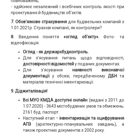
повноважень;
- здійснює незалежний і всебічних контроль якості при
проектуванні й будівництві об’єктів.
7. Обов'язкове страхування
для будівельних компаній з
1.01.2021р. Страхові компанії, як контролери?
8.
Введення поняття
«огляд об'єкту».
Фото- та
відеофіксація.
Огляд - як держархбудконтроль.
Для з’ясування питань щодо відповідності,
достовірності відомостей
у поданих документах.
Для з’ясування
наявності виконавчої
документації
у обсязі, передбаченому
ДБН
та
матеріалів технічної інвентаризації.
9. Діджиталізація!
Всі МУО КМДА доступні онлайн
(видані з 2011 до
1.07.2020) - 3643 містобудівних умов та обмежень;
2161 буд. паспорт.
Наступний етап –
інвентаризація та оцифрування
АПЗ
(архітектурно-планувальних завдань), а
також проектних документів з 2002 року.