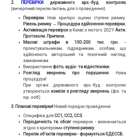
2.
ПЕРЕВІРКИ
державного арх.-буд. контролю
(вичерпний перелік питань для її проведення).
Перевірки.
Нові критерії оцінки ступіня ризику.
Рівень ризику → Процедура здійснення перевірки.
Активізація перевірок
в Києві з лютого 2021!
Акти.
Протоколи. Приписи.
Масові штрафи в 100-200 тис. грн. -
проектувальникам, підрядникам, особам, що
здійснюють авторський та технічний нагляд,
замовникам.
Використання
фото, аудіо- та відеотехніки
.
Розгляд звернень про порушення.
Нова
процедура!
При органі державного арх.-буд. контролю
утворюється
комісія з розгляду звернень
(фіз. та
юр. осіб).
3. Планові перевірки!
Новий порядок проведення.
Специфіка для
СС1, СС2, СС3.
Періодичність та обсяг
перевірок - визначається
згідно з критеріями
ступеня ризику.
Перелік об’єктів перевірки - формується ЄДЕССБ.