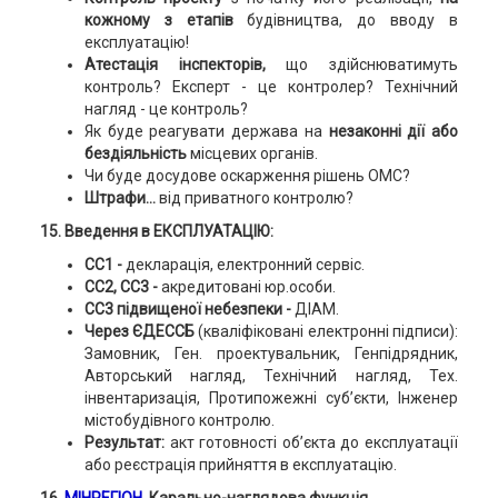
кожному з етапів
будівництва, до вводу в
експлуатацію!
Атестація інспекторів,
що здійснюватимуть
контроль? Експерт - це контролер? Технічний
нагляд - це контроль?
Як буде реагувати держава на
незаконні дії або
бездіяльність
місцевих органів.
Чи буде досудове оскарження рішень ОМС?
Штрафи...
від приватного контролю?
15. Введення в ЕКСПЛУАТАЦІЮ:
СС1 -
декларація, електронний сервіс.
СС2, СС3 -
акредитовані юр.особи.
СС3 підвищеної небезпеки
-
ДІАМ.
Через ЄДЕССБ
(кваліфіковані електронні підписи):
Замовник, Ген. проектувальник, Генпідрядник,
Авторський нагляд, Технічний нагляд, Тех.
інвентаризація, Протипожежні суб’єкти, Інженер
містобудівного контролю.
Результат:
акт готовності об’єкта до експлуатації
або реєстрація прийняття в експлуатацію.