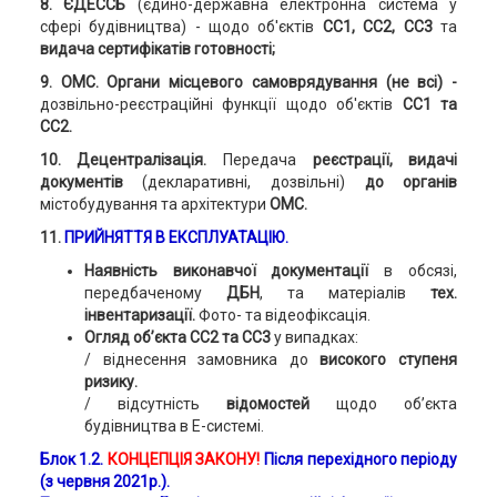
8. ЄДЕССБ
(єдино-державна електронна система у
сфері будівництва) - щодо об'єктів
СС1, СС2, СС3
та
видача сертифікатів готовності;
9. ОМС. Органи місцевого самоврядування (не всі) -
дозвільно-реєстраційні функції щодо об'єктів
СС1 та
СС2.
10. Децентралізація.
Передача
реєстрації, видачі
документів
(декларативні, дозвільні)
до органів
містобудування та архітектури
ОМС.
11.
ПРИЙНЯТТЯ В ЕКСПЛУАТАЦІЮ.
Наявність виконавчої документації
в обсязі,
передбаченому
ДБН
, та матеріалів
тех.
інвентаризації.
Фото- та відеофіксація.
Огляд об’єкта СС2 та СС3
у випадках:
/ віднесення замовника до
високого ступеня
ризику.
/ відсутність
відомостей
щодо об’єкта
будівництва в Е-системі.
Блок 1.2.
КОНЦЕПЦІЯ ЗАКОНУ!
Після перехідного періоду
(з червня 2021р.).