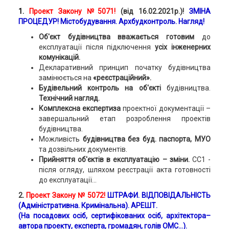
1.
Проект Закону №5071!
(від 16.02.2021р.)!
ЗМІНА
ПРОЦЕДУР! Містобудування. Архбудконтроль. Нагляд!
Об'єкт будівництва вважається готовим
до
експлуатації після підключення
усіх інженерних
комунікацій.
Декларативний принцип початку будівництва
замінюється на
«реєстраційний».
Будівельний контроль на об'єкті
будівництва.
Технічний нагляд.
Комплексна експертиза
проектної документації –
завершальний етап розроблення проектів
будівництва.
Можливість
будівництва без буд. паспорта, МУО
та дозвільних документів.
Прийняття об'єктів в експлуатацію – зміни.
СС1 -
після огляду, шляхом реєстрації акта готовності
до експлуатації...
2
.
Проект Закону № 5072!
ШТРАФИ. ВІДПОВІДАЛЬНІСТЬ
(Адміністративна. Кримінальна). АРЕШТ.
(На посадових осіб, сертифікованих осіб, архітектора–
автора проекту, експерта, громадян, голів ОМС...).