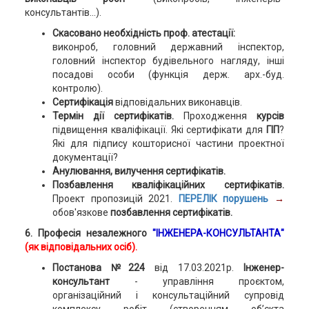
консультантів...).
Скасовано необхідність проф. атестації:
виконроб, головний державний інспектор,
головний інспектор будівельного нагляду, інші
посадові особи (функція держ. арх.-буд.
контролю).
Сертифікація
відповідальних виконавців.
Термін дії сертифікатів.
Проходження
курсів
підвищення кваліфікації. Які сертифікати для
ГІП
?
Які для підпису кошторисної частини проектної
документації?
Анулювання, вилучення сертифікатів.
Позбавлення кваліфікаційних сертифікатів.
Проект пропозицій 2021.
ПЕРЕЛІК порушень
→
обов'язкове
позбавлення сертифікатів.
6. Професія незалежного
"ІНЖЕНЕРА-КОНСУЛЬТАНТА"
(як відповідальних осіб).
Постанова №224
від 17.03.2021р.
Інженер-
консультант
- управління проєктом,
організаційний і консультаційний супровід