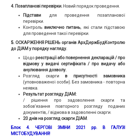
4. Позапланові перевірки.
Новий порядок проведення.
Підстави
для проведення позапланової
перевірки.
Контроль
виключно питань
, які стали підставою
для проведення такої перевірки.
5.
ОСКАРЖЕННЯ РІШЕНЬ органів АрхДержБудКонтролю
до ДІАМ у порядку нагляду.
Щодо
реєстрації або повернення декларацій / про
відмову у видачі сертифіката / про видачу або
анулювання дозволу.
Розгляд скарги
в присутності замовника
(уповноваженої особи). Без замовника - повторна
неявка.
Результат розгляду ДІАМ:
/ рішення про задоволення скарги та
зобов’язання повторного розгляду поданих
документів, / відмова в задоволенні скарги.
20 днів на розгляд скарги ДІАМ
.
Блок 4. ЧЕРГОВІ ЗМІНИ 2021 рр. В ГАЛУЗІ
МІСТОБУДУВАННЯ!