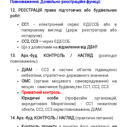
Повноваження. Дозвільно-реєстраційні функції.
12. РЕЄСТРАЦІЯ права підготовчих або
будівельних
робіт:
СС1 -
електронний сервіс ЄДЕССБ або в
паперовому вигляді (держ. реєстраторів або
нотаріусів).
СС2, СС3 –
через ЄДЕССБ.
Що з дозволами на
відхилення від ДБН?
13. Арх.-буд. КОНТРОЛЬ / НАГЛЯД
(розподіл
повноважень):
ДІАМ
- СС3 в частині об’єктів підвищеної
небезпеки, стратегічно-державного значення.
ОМС
(органи місцевого самоврядування) на
місцях - самочинне будівництво СС1, СС2, СС3.
Приватний контроль.
Юридичні особи
(професійні організацій,
акредитовані Мінрегіоном) - СС1 нежитлові
обєкти, СС2, СС3 окрім повноважень ДІАМ.
14. Арх.-буд. КОНТРОЛЬ / НАГЛЯД
(практичні питання):
Контроль проекту
з початку його реалізації,
на