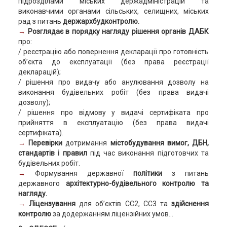
підрозділами міських держадміністрацій та
виконавчими органами сільських, селищних, міських
рад з питань
держархбудконтролю.
→
Розглядає в порядку нагляду рішення органів ДАБК
про:
/ реєстрацію або повернення декларації про готовність
об’єкта до експлуатації (без права реєстрації
декларацій);
/ рішення про видачу або анулювання дозволу на
виконання будівельних робіт (без права видачі
дозволу);
/ рішення про відмову у видачі сертифіката про
прийняття в експлуатацію (без права видачі
сертифіката).
→
Перевірки
дотримання
містобудування вимог, ДБН,
стандартів і правил
під час виконання підготовчих та
будівельних робіт.
→
Формування державної
політики
з питань
державного
архітектурно-будівельного контролю та
нагляду.
→
Ліцензування
для об’єктів СС2, СС3 та
здійснення
контролю
за додержанням ліцензійних умов...