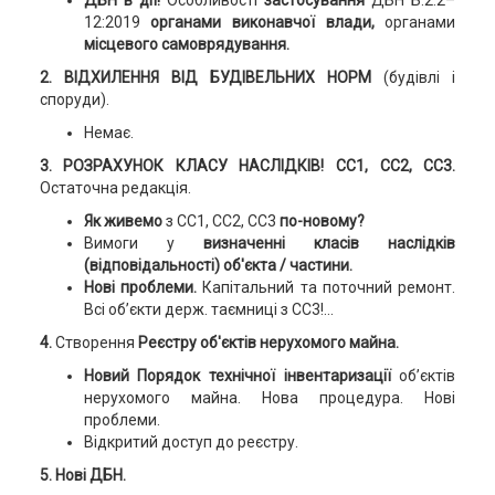
ДБН в дії!
Особливості
застосування
ДБН Б.2.2–
12:2019
органами виконавчої влади,
органами
місцевого самоврядування.
2. ВІДХИЛЕННЯ ВІД БУДІВЕЛЬНИХ НОРМ
(будівлі і
споруди).
Немає.
3.
РОЗРАХУНОК КЛАСУ НАСЛІДКІВ!
СС1, СС2, СС3.
Остаточна редакція.
Як живемо
з СС1, СС2, СС3
по-новому?
Вимоги у
визначенні класів наслідків
(відповідальності) об'єкта / частини.
Нові проблеми.
Капітальний та поточний ремонт.
Всі об’єкти держ. таємниці з СС3!...
4.
Створення
Реєстру об'єктів нерухомого майна.
Новий Порядок технічної інвентаризації
об’єктів
нерухомого майна. Нова процедура. Нові
проблеми.
Відкритий доступ до реєстру.
5. Нові ДБН.