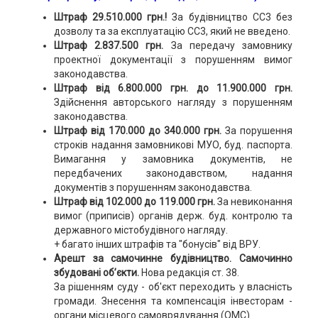
Штраф 29.510.000 грн.!
За будівництво СС3 без
дозволу та за експлуатацію СС3, який не введено.
Штраф 2.837.500 грн.
За передачу замовнику
проектної документації з порушенням вимог
законодавства.
Штраф від 6.800.000 грн. до 11.900.000 грн.
Здійснення авторського нагляду з порушенням
законодавства.
Штраф від 170.000 до 340.000 грн.
За порушення
строків надання замовникові МУО, буд. паспорта.
Вимагання у замовника документів, не
передбачених законодавством, надання
документів з порушенням законодавства.
Штраф від 102.000 до 119.000 грн.
За невиконання
вимог (приписів) органів держ. буд. контролю та
державного містобудівного нагляду.
+ багато інших штрафів та "бонусів" від ВРУ.
Арешт за самочинне будівництво. Самочинно
збудовані об’єкти.
Нова редакція ст. 38.
За рішенням суду - об'єкт переходить у власність
громади. Знесення та компенсація інвесторам -
органи місцевого самоврядування (ОМС).