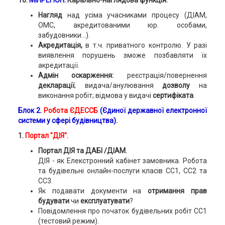
16.
МІНРЕГІОН.
Карально-наглядова функція.
Нагляд
над усіма учасниками процесу (ДІАМ,
ОМС, акредитованими юр. особами,
забудовники…).
Акредитація,
в т.ч. приватного контролю. У разі
виявлення порушень зможе позбавляти їх
акредитації.
Адмін оскарження:
реєстрація/повернення
декларації
; видача/анулювання
дозволу
на
виконання робіт;
відмова у видачі
сертифіката
.
Блок 2.
Робота ЄДЕССБ
(Єдиної державної електронної
системи у сфері будівництва).
1.
Портал "ДІЯ".
Портал ДІЯ та ДАБІ /ДІАМ.
ДІЯ - як Елекстронний кабінет замовника. Робота
та будівельні онлайн-послуги класів СС1, СС2 та
СС3.
Як подавати документи на
отримання прав
будувати
чи
експлуатувати
?
Повідомлення про початок будівельних робіт СС1
(тестовий режим).