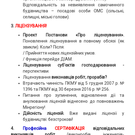
Відповідальність за невиявлення самочинного
будівництва – посадові особи ОМС (сільські,
селищні, міські голови).
3.
ЛІЦЕНЗУВАННЯ!
Проект Постанови «Про ліцензування».
Поновлення ліцензування в повному обсязі (як
звикли). Коли? Після:
/ Прийняття нових ліцензійних умов.
/ Функція перейде ДІАМ.
Ліцензування суб’єктів господарювання -
перспективи.
Ліцензування
виконавців робіт, прорабів?
Втрачають чинність ПКМУ від 5 грудня 2007 р. №
1396 та ПКМУ від 30 березня 2016 р. № 256.
Питання про зупинення, відновлення дії та
анулювання ліцензій віднесено до повноважень
Мінрегіону!
Дійсність ліцензій.
Вже видані ліцензії у
будівництві: безстрокові!
4.
Професійна
СЕРТИФІКАЦІЯ
відповідальних
виконавців робіт
(виконробів, інженерів-