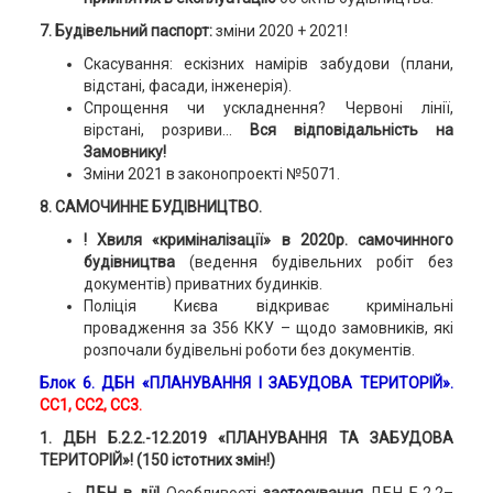
7. Будівельний паспорт:
зміни 2020 + 2021!
Скасування: ескізних намірів забудови (плани,
відстані, фасади, інженерія).
Спрощення чи ускладнення? Червоні лінії,
вірстані, розриви...
Вся відповідальність на
Замовнику!
Зміни 2021 в законопроекті №5071.
8. САМОЧИННЕ БУДІВНИЦТВО.
! Хвиля «криміналізації» в 2020р. самочинного
будівництва
(ведення будівельних робіт без
документів) приватних будинків.
Поліція Києва відкриває кримінальні
провадження за 356 ККУ – щодо замовників, які
розпочали будівельні роботи без документів.
Блок 6.
ДБН «ПЛАНУВАННЯ І ЗАБУДОВА ТЕРИТОРІЙ».
СС1, СС2, СС3.
1
.
ДБН Б.2.2.-12.2019 «ПЛАНУВАННЯ ТА ЗАБУДОВА
ТЕРИТОРІЙ»!
(150 істотних змін!)