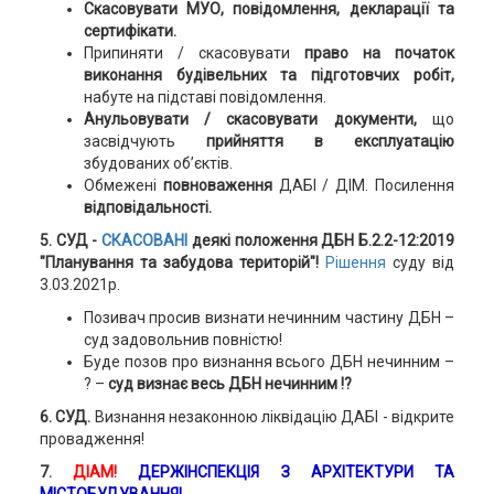
Скасовувати МУО, повідомлення, декларації та
сертифікати.
Припиняти / скасовувати
право на початок
виконання будівельних та підготовчих робіт,
набуте на підставі повідомлення.
Анульовувати / скасовувати документи,
що
засвідчують
прийняття в експлуатацію
збудованих об’єктів.
Обмежені
повноваження
ДАБІ / ДІМ. Посилення
відповідальності.
5. СУД -
СКАСОВАНІ
деякі положення ДБН Б.2.2-12:2019
"Планування та забудова територій"!
Рішення
суду від
3.03.2021р.
Позивач просив визнати нечинним частину ДБН –
суд задовольнив повністю!
Буде позов про визнання всього ДБН нечинним –
? –
суд визнає весь ДБН нечинним !?
6. СУД.
Визнання незаконною ліквідацію ДАБІ - відкрите
провадження!
7.
ДІАМ!
ДЕРЖІНСПЕКЦІЯ З АРХІТЕКТУРИ ТА