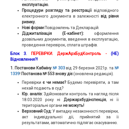
експлуатацію.
Процедури розгляду та реєстрації
відповідного
електронного документа в залежності
від рівня
ризику.
Нові форми
Повідомлень та Декларацій.
Діджиталізація (Е-кабінет):
оформлення
дозвільних документів, введення в експлуатацію,
проведення перевірок, сплата штрафів.
Блок 3.
ПЕРЕВІРКИ. ДержАрхБудКонтроль -
(НЕ)
Відновлення?!
1. Постанови Кабміну
№ 303
від 29 березня 2021р. та
№
1339
!
Постанова № 553 знову діє
(оновлена редакція).
Перевірки
є чи немає?
Будемо перевіряти, а там
нехай подають в суд?
Юр. аналіз:
Здійснювати контроль та нагляд після
18.03.2020 року ні
Держархбудінспекція
, ні її
територіальні органи
не можуть!
Верховний Суд:
У випадку незаконності перевірки,
акт індивідуальної дії, прийнятий за її
результатами, автоматично підлягає скасуванню.