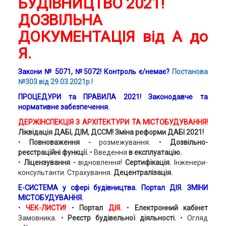
БУДІВНИЦТВО 2021!
ДОЗВІЛЬНА
ДОКУМЕНТАЦІЯ від А до
Я.
Закони № 5071, №5072! Контроль є/немає?
Постанова
№303 від 29.03.2021р.!
ПРОЦЕДУРИ та ПРАВИЛА 2021! Законодавче та
нормативне забезпечення.
ДЕРЖІНСПЕКЦІЯ З АРХІТЕКТУРИ ТА МІСТОБУДУВАННЯ
!
Ліквідація ДАБІ,
ДІМ,
ДССМ! Зміна реформи ДАБІ 2021!
•
Повноваження -
розмежування.
•
Дозвільно-
реєстраційні функції.
• Введення
в експлуатацію.
•
Ліцензування -
відновлення!
Сертифікація.
Інженери-
консультанти. Страхування.
Децентралізація.
Е-СИСТЕМА у сфері будівництва. Портал ДІЯ. ЗМІНИ
МІСТОБУДУВАННЯ.
•
ЧЕК-ЛИСТИ!
•
Портал
ДІЯ
.
•
Електронний кабінет
Замовника. •
Реєстр будівельної діяльності.
•
Огляд