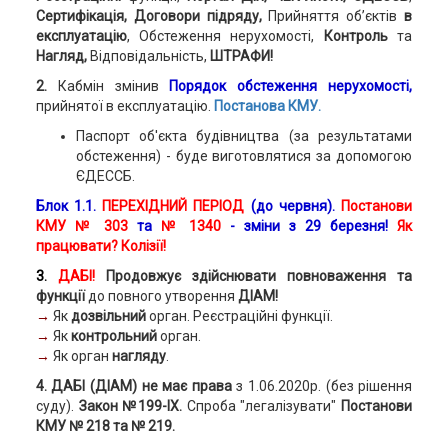
Сертифікація,
Договори підряду,
Прийняття об’єктів
в
експлуатацію
, Обстеження нерухомості,
Контроль
та
Нагляд,
Відповідальність,
ШТРАФИ!
2.
Кабмін змінив
Порядок обстеження нерухомості,
прийнятої в експлуатацію.
Постанова КМУ.
Паспорт об'єкта будівництва (за результатами
обстеження) - буде виготовлятися за допомогою
ЄДЕССБ.
Блок 1.1.
ПЕРЕХІДНИЙ ПЕРІОД
(до червня).
Постанови
КМУ № 303
та
№ 1340
- зміни з 29 березня!
Як
працювати? Колізії!
3.
ДАБІ!
Продовжує здійснювати повноваження та
функції
до повного утворення
ДІАМ!
→
Як
дозвільний
орган. Реєстраційні функції.
→
Як
контрольний
орган.
→
Як орган
нагляду
.
4. ДАБІ (ДІАМ) не має права
з 1.06.2020р. (без рішення
суду).
Закон №199-IX.
Спроба "легалізувати"
Постанови
КМУ № 218 та № 219.