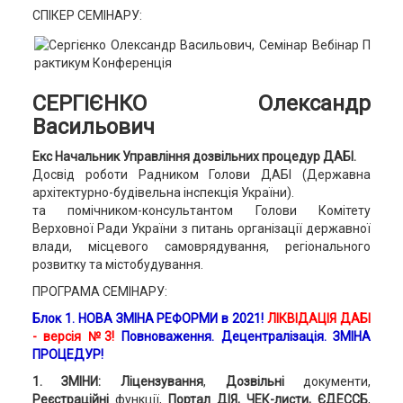
СПІКЕР СЕМІНАРУ:
СЕРГІЄНКО Олександр
Васильович
Екс Начальник Управління дозвільних процедур ДАБІ.
Досвід роботи Радником Голови ДАБІ (Державна
архітектурно-будівельна інспекція України).
та помічником-консультантом Голови Комітету
Верховної Ради України
з питань організації державної
влади, місцевого самоврядування, регіонального
розвитку та містобудування.
ПРОГРАМА СЕМІНАРУ:
Блок 1. НОВА ЗМІНА РЕФОРМИ в 2021!
ЛІКВІДАЦІЯ ДАБІ
- версія №3!
Повноваження.
Децентралізація.
ЗМІНА
ПРОЦЕДУР!
1. ЗМІНИ:
Ліцензування
,
Дозвільні
документи,
Реєстраційні
функції,
Портал ДІЯ, ЧЕК-листи,
ЄДЕССБ
,