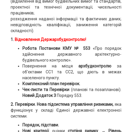
(відхилення від вимог будівельних вимог та стандартів,
проектної та технічної документації; чисельності
працівників;
розходження наданої інформації та фактичних даних;
невідповідність кваліфікації, заниження категорій
складності).
1.
Відновлення Держархбудконтролю!
Робота Постанови КМУ № 553
«Про порядок
здійснення державного архітектурно-
будівельного контролю».
Повернення на місця
архбудконтролю
за
об'єктами СС1 та СС2, що діють в межах
населеного пункту.
Комплексний план перевірок.
Чек-листи та Перевірки
(планові та позапланові).
Новий Додаток 3
Порядку 553.
2. Перевірки. Нова підсистема управління ризиками,
яка
функціонує у складі Єдиної державної електронної
системи.
Порядок, підстави.
Нові критерії
оцінки
ступіня ризику → Рівень