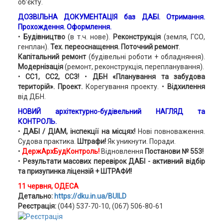
об’єкту.
ДОЗВІЛЬНА ДОКУМЕНТАЦІЯ баз ДАБІ. Отримання.
Прохождення. Оформлення.
•
Будівництво
(в т.ч. нове).
Реконструкція
(земля, ГСО,
генплан).
Тех. переоснащення. Поточний ремонт
.
Капітальний ремонт
(будівельні роботи + обладняння).
Модернізація
(ремонт, реконструкція, перепланування).
•
СС1, СС2, СС3!
•
ДБН «Планування та забудова
територій».
Проект.
Корегування проекту. •
Відхилення
від ДБН.
НОВИЙ архітектурно-будівельний НАГЛЯД та
КОНТРОЛЬ.
•
ДАБІ / ДІАМ, інспекції на місцях!
Нові повноваження.
Судова практика.
Штрафи!
Як уникнути. Поради.
•
ДержАрхБудКонтроль!
Відновлення
Постанови № 553!
•
Результати масових перевірок ДАБІ - активний відбір
та призупинка ліцензій + ШТРАФИ!
11 червня, ОДЕСА
Детально:
https://dku.in.ua/BUILD
Реєстрація:
(044) 537-70-10, (067) 506-80-61