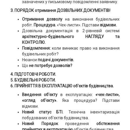
зазначених у письмовому повідомленні заявнику.
3. ПОРЯДОК
отримання ДОЗВІЛЬНИХ ДОКУМЕНТІВ
!
Отримання дозволу
на виконання будівельних
робіт.
Процедура.
«Чек-листи». Підстави
відмови.
Дозвільна документація в 2-рівневій системі
архітектурно-будівельного НАГЛЯДУ та
КОНТРОЛЮ.
Повідомлення:
коли виникає право на виконання
будівельних робіт?
Нюанси
подачі документів.
Що
не потребує дозволів?
4. ПІДГОТОВЧІ РОБОТИ.
5. БУДІВЕЛЬНІ РОБОТИ.
6. ПРИЙНЯТТЯ В ЕКСПЛУАТАЦІЮ об’єктів будівництва.
Введення об’єкту
в експлуатацію:
«чек-листи»,
«огляд об’єкту».
Яка процедура? Підстави
відмови.
Новий статус БТІ.
Технічна інвентаризація
побудованих об’єктів будівництва.
Новий Порядок
проведення
обстеження
прийнятих в експлуатацію
об’єктів будівництва.