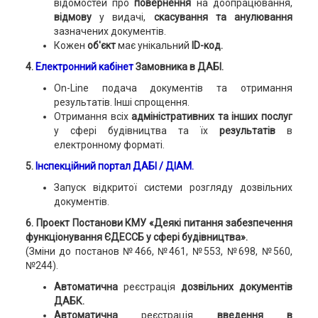
відомостей про
повернення
на доопрацювання,
відмову
у видачі,
скасування та анулювання
зазначених документів.
Кожен
об'єкт
має унікальний
ID-код.
4.
Електронний кабінет
Замовника в ДАБІ.
On-Line подача документів та отримання
результатів. Інші спрощення.
Отримання всіх
адміністративних та інших послуг
у сфері будівництва та їх
результатів
в
електронному форматі.
5.
Інспекційний портал ДАБІ / ДІАМ.
Запуск відкритої системи розгляду дозвільних
документів.
6. Проект Постанови КМУ «Деякі питання забезпечення
функціонування ЄДЕССБ у сфері будівництва».
(Зміни до постанов №466, №461, №553, №698, №560,
№244).
Автоматична
реєстрація
дозвільних документів
ДАБК.
Автоматична
реєстрація
введення в