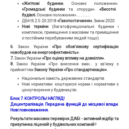
«Житлові будинки.
Основні положення».
«Громадські будинки
та споруди».
«Висотні
будівлі.
Основні положення»................
ДБН В.2.5-20:2018
«Газопостачання».
Зміни 2020.
Нові терміни
(багатофункціональні будинки і
комплекси, приміщення з масовим та приміщення
з постійним перебуванням людей тощо).
6.
Закон України
«Про обов’язкову сертифікацію
новобудов на енергоефективність».
7.
Закон України
«Про оцінку впливу на довкілля».
8.
Закон України «Про внесення змін... у зв’язку з
прийняттям
Закону України «Про стандартизацію».
Національні замість державних стандартів.
Нові нормативи: кошторисні норми і нормативи з
ціноутворення у будівництві
.
Блок 7. КОНТРОЛЬ! НАГЛЯД!
Децентралізація. Передача функцій до місцевої влади.
Нові повноваження.
Результати масових перевірок ДАБІ - активний відбір та
призупинка ліцензій у будівельних компаній !