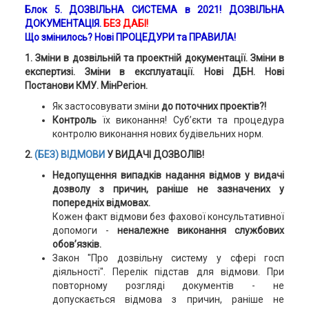
Блок 5. ДОЗВІЛЬНА СИСТЕМА в 2021! ДОЗВІЛЬНА
ДОКУМЕНТАЦІЯ.
БЕЗ ДАБІ!
Що змінилось?
Нові ПРОЦЕДУРИ та ПРАВИЛА!
1. Зміни в дозвільній та проектній документації. Зміни в
експертизі. Зміни в експлуатації. Нові ДБН. Нові
Постанови КМУ. МінРегіон.
Як застосовувати зміни
до поточних проектів?!
Контроль
їх виконання! Суб’єкти та процедура
контролю виконання нових будівельних норм.
2.
(БЕЗ) ВІДМОВИ
У ВИДАЧІ ДОЗВОЛІВ!
Недопущення випадків надання відмов у видачі
дозволу з причин, раніше не зазначених у
попередніх відмовах.
Кожен факт відмови без фахової консультативної
допомоги -
неналежне виконання службових
обов’язків.
Закон "Про дозвільну систему у сфері госп
діяльності". Перелік підстав для відмови. При
повторному розгляді документів - не
допускається відмова з причин, раніше не