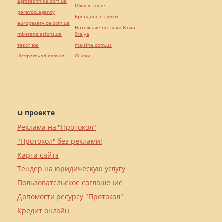
agrotechnika.com.ua
Шкафы купе
perevod.agency
Брендовые сумки
europeservice.com.ua
Натяжные потолки Nova
mk-translations.ua
Stelya
текст юа
maltina.com.ua
kievperevod.com.ua
Cылки
О проекте
Реклама на "Протокол"
"Протокол" без реклами!
Карта сайта
Тендер на юридическую услугу
Пользовательское соглашение
Допомогти ресурсу "Протокол"
Кредит онлайн