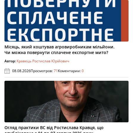
Місяць, який коштував агровиробникам мільйони.
Чи можна повернути сплачене експортне мито?
Автор:
Кравець Ростислав Юрійович
08.08.2026
Просмотров:
71
Коментарии:
0
Огляд практики ВС від Ростислава Кравця, що