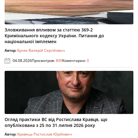
Зловживання впливом за статтею 369-2
Кримінального кодексу України. Питання до
національної імплемен
Автор:
Буняк Валерій Сергійович
04.08.2026
Просмотров:
800
Коментарии:
0
Огляд практики ВС від Ростислава Кравця, що
опублікована з 25 по 31 липня 2026 року
Автор:
Кравець Ростислав Юрійович