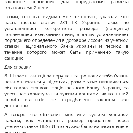
законное основание для определения размера
взыскиваемой пени.
Гении, которых видимо мне не понять, указали, что
часть шестая статьи 231 ГК Украины также не
устанавливает конкретного размера (процента)
подлежащей взысканию пени, а лишь устанавливает
порядок его определения в договоре исходя из учетной
ставки Национального банка Украины и период, в
течение которого может быть применено такую
санкцию.
Для справки:
6. Штрафні санкції за порушення грошових зобов'язань
встановлюються у відсотках, розмір яких визначається
обліковою ставкою Національного банку України, за
увесь час користування чужими коштами, якщо інший
розмір відсотків не передбачено законом або
договором.
А теперь кто объяснит мне или судьям Большой
палаты, как установить размер процентов через
учетную ставку НБУ? И что нужно было написать еще в
договоре?