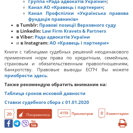
Группа «Рада адвокатів України»
;
Канал АО «Кравець і партнери»
;
Канал Профспілки «‎Українська правова
фундація правників»
в Tumblr:
Правові позиції Верховного суду
в LinkedIn:
Law Firm Kravets & Partners
в Viber:
Рада адвокатів України
и
в Instagram:
АО «Кравець і партнери»
Книги с таблицами судебных решений неодинакового
применения норм права по кредитным, семейным,
страховым и обязательственным правоотношениям,
банкротству. Правовые выводы ЕСПЧ Вы можете
приобрести здесь
.
Также рекомендую обратить внимание на:
Таблица сроков исковой давности
Ставки судебного сбора с 01.01.2020
0
4159
20
Просмотров
Коментарии
Понравилось