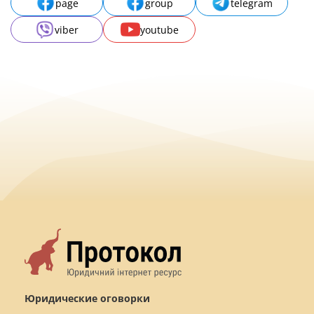
page
group
telegram
viber
youtube
Юридические оговорки