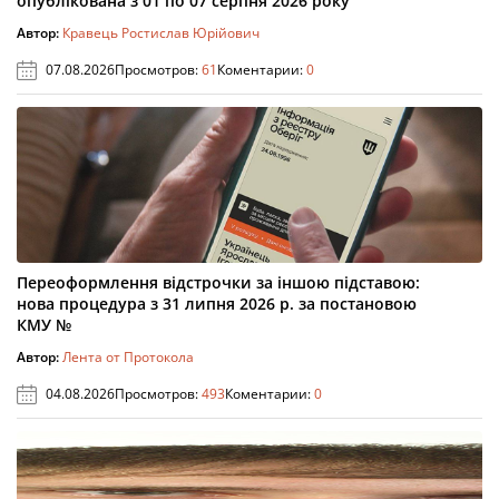
опублікована з 01 по 07 серпня 2026 року
Автор:
Кравець Ростислав Юрійович
07.08.2026
Просмотров:
61
Коментарии:
0
Переоформлення відстрочки за іншою підставою:
нова процедура з 31 липня 2026 р. за постановою
КМУ №
Автор:
Лента от Протокола
04.08.2026
Просмотров:
493
Коментарии:
0