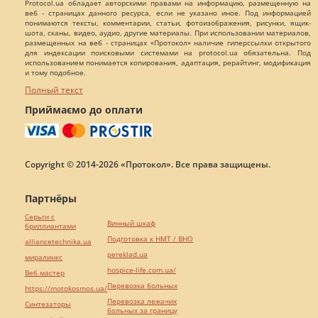
Protocol.ua обладает авторскими правами на информацию, размещенную на
веб - страницах данного ресурса, если не указано иное. Под информацией
понимаются тексты, комментарии, статьи, фотоизображения, рисунки, ящик-
шота, сканы, видео, аудио, другие материалы. При использовании материалов,
размещенных на веб - страницах «Протокол» наличие гиперссылки открытого
для индексации поисковыми системами на protocol.ua обязательна. Под
использованием понимается копирования, адаптация, рерайтинг, модификация
и тому подобное.
Полный текст
Приймаємо до оплати
Copyright © 2014-2026 «Протокол». Все права защищены.
Партнёры
Серьги с
Винный шкаф
бриллиантами
Подготовка к НМТ / ВНО
alliancetechnika.ua
pereklad.ua
миралинкс
hospice-life.com.ua/
Веб мастер
Перевозка больных
https://motokosmos.ua/
Перевозка лежачих
Синтезаторы
больных за границу