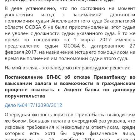
В деле установлено, что по состоянию на момент
увольнения истца с занимаемой должности
полномочия судьи Апелляционного суда Закарпатской
области ОСОБА_6 не были приостановлены, этот судья
не уволен с должности судьи указанного суда. В то же
время по состоянию на 1 марта 2017 имелось
представление судьи ОСОБА_6, датированное 27
февраля 2017, на назначение истца его помощником на
время выполнения им полномочий судьи этого суда.
На мой взгляд - это заведомо неправосудное решение.
Постановление БП-ВС об отказе Приватбанку во
взыскании залога и возможности в гражданском
процессе взыскать с Акцент банка по договору
поручительства
Дело
№0417/12398/2012
Очередная хитрость юристов Приватбанка выходит им
же боком. Большая палата в очередной раз указала, что
исковые требования к нескольким ответчикам, среди
которых есть хотя бы одно физическое лицо,
заявленные до 15 декабря 2017 года, должны