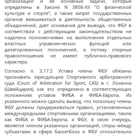
организации и ее основные задачи, которые
определены в Законе N 3808-XII "О физической
культуре и спорте", а также запрет государственных
органов вмешиваться в деятельность общественных
объединений, дает основания для вывода, что ФБУ в
соответствии с действующим законодательством не
наделена полномочиями на выполнение отдельных
властных управленческих функций или
делегированных полномочий, а потому спорные
правоотношения не имеют публично-правового
характера.
Согласно п. 3.17.2 Устава члены ФБУ обязаны
признавать юрисдикцию Спортивного арбитражного
суда (Court of Arbitration for Sport, CAS) в г. Лозанна
(Швейцария), как это определено в соответствующих
положениях уставов ФИБА и ФИБА-Европа. Из
указанного можно сделать вывод, что поскольку члены
ФБУ должны придерживаться правил, установленных
международными спортивными организациями, таким
как ФИБА и ФИБА-Европа, а ФБУ, в свою очередь,
является членом указанных организаций, споры между
субъектами в сфере баскетбола и ФБУ относительно