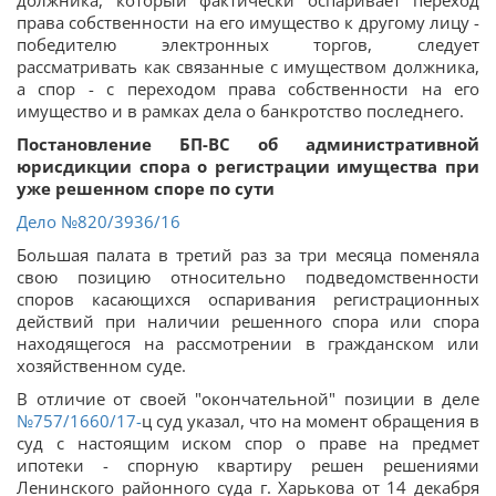
должника, который фактически оспаривает переход
права собственности на его имущество к другому лицу -
победителю электронных торгов, следует
рассматривать как связанные с имуществом должника,
а спор - с переходом права собственности на его
имущество и в рамках дела о банкротство последнего.
Постановление БП-ВС об административной
юрисдикции спора о регистрации имущества при
уже решенном споре по сути
Дело
№820/3936/16
Большая палата в третий раз за три месяца поменяла
свою позицию относительно подведомственности
споров касающихся оспаривания регистрационных
действий при наличии решенного спора или спора
находящегося на рассмотрении в гражданском или
хозяйственном суде.
В отличие от своей "окончательной" позиции в деле
№757/1660/17-
ц суд указал, что на момент обращения в
суд с настоящим иском спор о праве на предмет
ипотеки - спорную квартиру решен решениями
Ленинского районного суда г. Харькова от 14 декабря