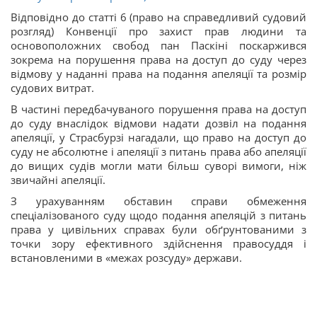
Відповідно до статті 6 (право на справедливий судовий
розгляд) Конвенції про захист прав людини та
основоположних свобод пан Паскіні поскаржився
зокрема на порушення права на доступ до суду через
відмову у наданні права на подання апеляції та розмір
судових витрат.
В частині передбачуваного порушення права на доступ
до суду внаслідок відмови надати дозвіл на подання
апеляції, у Страсбурзі нагадали, що право на доступ до
суду не абсолютне і апеляції з питань права або апеляції
до вищих судів могли мати більш суворі вимоги, ніж
звичайні апеляції.
З урахуванням обставин справи обмеження
спеціалізованого суду щодо подання апеляцій з питань
права у цивільних справах були обґрунтованими з
точки зору ефективного здійснення правосуддя і
встановленими в «межах розсуду» держави.