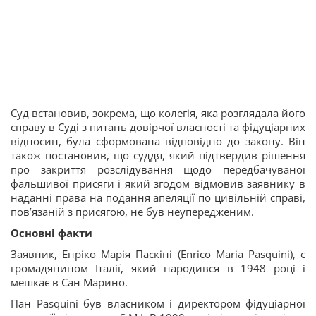
Суд встановив, зокрема, що колегія, яка розглядала його
справу в Суді з питань довірчої власності та фідуціарних
відносин, була сформована відповідно до закону. Він
також постановив, що суддя, який підтвердив рішення
про закриття розслідування щодо передбачуваної
фальшивої присяги і який згодом відмовив заявнику в
наданні права на подання апеляції по цивільній справі,
пов’язаній з присягою, не був неупередженим.
Основні факти
Заявник, Енріко Марія Паскіні (Enrico Maria Pasquini), є
громадянином Італії, який народився в 1948 році і
мешкає в Сан Марино.
Пан Pasquini був власником і директором фідуціарної