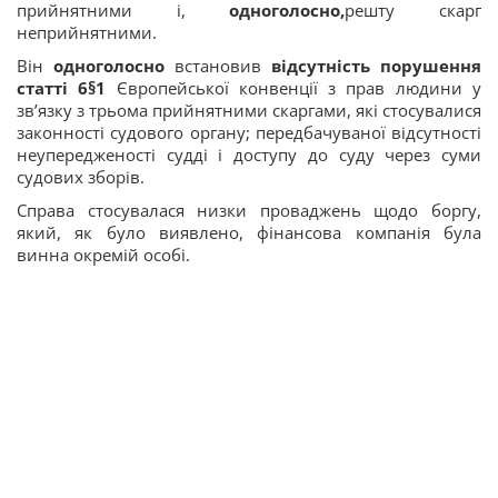
прийнятними і,
одноголосно,
решту скарг
неприйнятними.
Він
одноголосно
встановив
відсутність
порушення
статті 6§1
Європейської конвенції з прав людини у
зв’язку з трьома прийнятними скаргами, які стосувалися
законності судового органу; передбачуваної відсутності
неупередженості судді і доступу до суду через суми
судових зборів.
Справа стосувалася низки проваджень щодо боргу,
який, як було виявлено, фінансова компанія була
винна окремій особі.