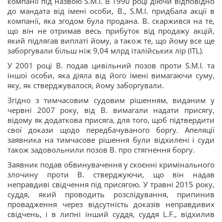
компанії під назвою S.M.I. В 1990 році діючи відповідно
до мандата від імені особи, В., S.M.I. придбала акції в
компанії, яка згодом була продана. B. скаржився на те,
що він не отримав весь прибуток від продажу акцій,
який підлягав виплаті йому, а також те, що йому все ще
заборгували більш ніж 9,04 млрд італійських лір (ITL).
У 2001 році В. подав цивільний позов проти S.M.I. та
іншої особи, яка діяла від його імені вимагаючи суму,
яку, як стверджувалося, йому заборгували.
Згідно з тимчасовим судовим рішенням, виданим у
червні 2007 року, від В. вимагали надати присягу,
відому як додаткова присяга, для того, щоб підтвердити
свої докази щодо передбачуваного боргу. Апеляції
заявника на тимчасове рішення були відхилені і суди
також задовольнили позов В. про стягнення боргу.
Заявник подав обвинувачення у скоєнні кримінального
злочину проти В. стверджуючи, що він надав
неправдиві свідчення під присягою. У травні 2015 року,
суддя, який проводить розслідування, припинив
провадження через відсутність доказів неправдивих
свідчень, і в липні інший суддя, суддя L.F., відхилив