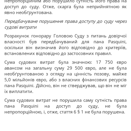
непропорційним або порушило сутність його права на
доступ до суду. Отже, скарга була неприйнятною як
явно необґрунтована.
Передбачуване порушення права доступу до суду через
судові витрати
Розрахунок гонорару Головою Суду з питань довірчої
власності був передбачуваний для пана Pasquini,
оскільки він визначив його відповідно до критеріїв,
встановлених відповідно до застосовних правил.
Сума судових витрат була значною: 17 750 євро
авансом на загальну суму 29 500 євро, але не була
необґрунтованою з огляду на цінність позову, майже
5,0 мільйонів євро, або з власних фінансових ресурсів
пана Pasquini. Дійсно, він не стверджував, що він не міг
їх виплатити.
Сума судових витрат не порушила саму сутність права
пана Pasquini на доступ до суду, не була
непропорційною, і, отже, стаття 6 § 1 не була порушена.