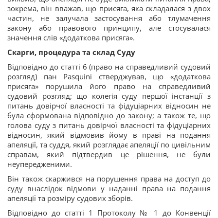
зокрема, він вважав, що присяга, яка складалася з двох
частин, не залучала застосування або тлумачення
закону або правового принципу, але стосувалася
значення слів «додаткова присяга».
Скарги, процедура та склад Суду
Відповідно до статті 6 (право на справедливий судовий
розгляд) пан Pasquini стверджував, що «додаткова
присяга» порушила його право на справедливий
судовий розгляд; що колегія суду першої інстанції з
питань довірчої власності та фідуціарних відносин не
була сформована відповідно до закону; а також те, що
голова суду з питань довірчої власності та фідуціарних
відносин, який відмовив йому в праві на подання
апеляції, та суддя, який розглядає апеляції по цивільним
справам, який підтвердив це рішення, не були
неупередженими.
Він також скаржився на порушення права на доступ до
суду внаслідок відмови у наданні права на подання
апеляції та розміру судових зборів.
Відповідно до статті 1 Протоколу № 1 до Конвенції