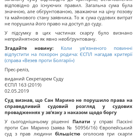
відповідно до існуючих правил. Загальна сума була
значною, але обгрунтованою, зважаючи на ціну позову
та майнового стану заявника. То ж сума судових витрат
не порушила його право на доступ до суду.
У підсумку в цих частинах скаргу було визнано
неприйнятною як явно необґрунтовану.
Згадайте новину:
Коли ув’язненого повинні
відпустити на похорон родича: ЄСПЛ нагадав критерії
(справа «Везев проти Болгарії»)
Прес-реліз,
виданий Секретарем Суду
ЄСПЛ 163 (2019)
02.05.2019
Суд визнав, що Сан Марино не порушило права на
справедливий судовий розгляд у судових
провадженнях у зв’язку з наказом щодо боргу
У сьогоднішньому рішенні
Палати
у справі Паскіні
проти Сан Марино (заява № 50956/16) Європейський
суд з прав людини
більшістю
оголосив три скарги