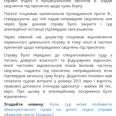
справи згідно з процесуальним законом В. надав
свідчення під присягою щодо суми боргу.
Паскіні ініціював кримінальне провадження проти В.,
стверджуючи, що той надав неправдиві свідчення, але
через брак доказів справу було закрито і суд
апеляційної інстанції підтвердив таке рішення.
Через певний час директор ініціював відновлення
первинного цивільного позову, в тому числі в частині
претензій щодо неправдивих свідчень під присягою.
Справу було передано до спеціалізованого суду з
питань довірчої власності та фідуціарних відносин,
який частково задовольнив позов (визнав частину
свідчень, наданих під присягою, неправдивою), втім
підтвердив загальну суму боргу. Додатково позивач мав
сплатити судові витрати у розмірі 29,5 євро і вартість
правової допомоги (гонорар адвокату) – майже 38 тис.
євро. При цьому в апеляційному оскарженні було
відмовлено.
Згадайте новину
:
Коли суд може позбавити
обвинуваченого права на допит свідка (справа
«Фамуляк проти України»)