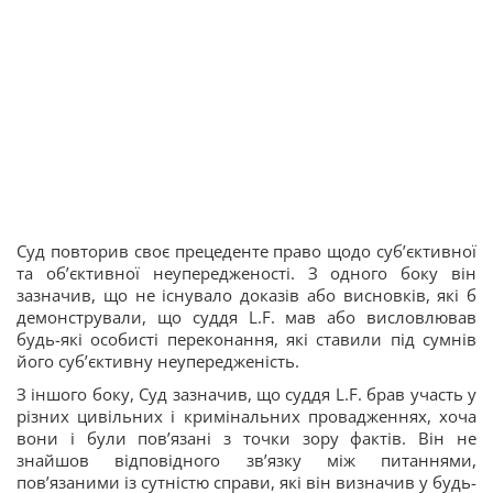
Суд повторив своє прецеденте право щодо суб’єктивної
та об’єктивної неупередженості. З одного боку він
зазначив, що не існувало доказів або висновків, які б
демонстрували, що суддя L.F. мав або висловлював
будь-які особисті переконання, які ставили під сумнів
його суб’єктивну неупередженість.
З іншого боку, Суд зазначив, що суддя L.F. брав участь у
різних цивільних і кримінальних провадженнях, хоча
вони і були пов’язані з точки зору фактів. Він не
знайшов відповідного зв’язку між питаннями,
пов’язаними із сутністю справи, які він визначив у будь-