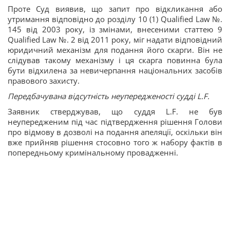
Проте Суд виявив, що запит про відкликання або
утримання відповідно до розділу 10 (1) Qualified Law №.
145 від 2003 року, із змінами, внесеними статтею 9
Qualified Law №. 2 від 2011 року, міг надати відповідний
юридичний механізм для подання його скарги. Він не
слідував такому механізму і ця скарга повинна була
бути відхилена за невичерпання національних засобів
правового захисту.
Передбачувана відсутність неупередженості судді L.F.
Заявник стверджував, що суддя L.F. не був
неупередженим під час підтвердження рішення Голови
про відмову в дозволі на подання апеляції, оскільки він
вже прийняв рішення стосовно того ж набору фактів в
попередньому кримінальному провадженні.