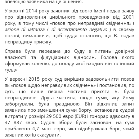
апеляцію заявника на це рішення.
У жовтні 2014 року заявник від свого імені подав заяву
про відновлення цивільного провадження від 2001
року, в тому числі «позов про неправдиві свідчення» (
azione di iattanza
/
di accertamento negativo
) в своєму
позові, вимагаючи, щоб суддя оголосив, що В. надав
неправдиву присягу.
Справа була передана до Суду з питань довірчої
власності та фідуціарних відносин, Голова якого
сформував колегію, до складу якої входив він та інший
суддя.
У вересні 2015 року суд вирішив задовольнити позов
як «позов щодо неправдивих свідчень» і постановив, по
суті, що лише перша частина присяги В. була
неправдивою. Друга частина, щодо суми, яку йому
заборгували, була правдивою. Він відхилив запит
заявника про зменшення суми боргу, встановив судові
витрати у розмірі 29 500 євро (EUR) і гонорар адвокату в
37 887 євро. Судові збори були засновані на сумі
приблизно 4,7 млн. євро, яка відображала борг, який
заявник хотів скасувати.