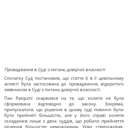
Провадження в Суді з питань довірчої власності
Спочатку Суд постановив, що стаття 6 в її цивільному
аспекті була застосована до провадження, відкритого
заявником в Суді з питань довірчої власності.
Пан Pasquini скаржився на те, що колегія не була
сформована відповідно до закону. Зокрема,
припускалося, що рішення в цьому суді повинні були
бути прийняті більшістю, але у його справі колегія
складалася лише з двох суддів, що робило прийняття
рішення більшістю неможливим. Уряд стверджував,