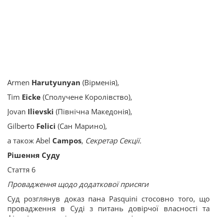
Armen
Harutyunyan
(Вірменія),
Tim
Eicke
(Сполучене Королівство),
Jovan
Ilievski
(Північна Македонія),
Gilberto
Felici
(Сан Марино),
а також Abel
Campos
,
Секретар Секції.
Рішення Суду
Стаття 6
Провадження щодо додаткової присяги
Суд розглянув доказ пана Pasquini стосовно того, що
провадження в Суді з питань довірчої власності та