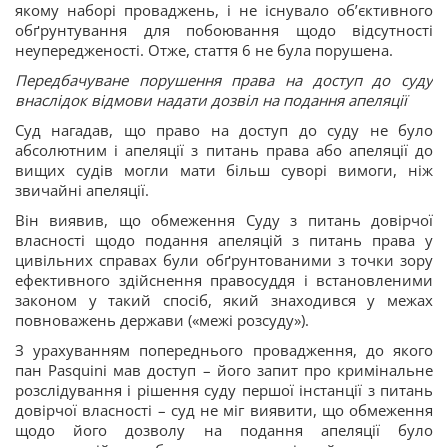
якому наборі проваджень, і не існувало об’єктивного
обґрунтування для побоювання щодо відсутності
неупередженості. Отже, стаття 6 не була порушена.
Передбачуване порушення права на доступ до суду
внаслідок відмови надати дозвіл на подання апеляції
Суд нагадав, що право на доступ до суду не було
абсолютним і апеляції з питань права або апеляції до
вищих судів могли мати більш суворі вимоги, ніж
звичайні апеляції.
Він виявив, що обмеження Суду з питань довірчої
власності щодо подання апеляцій з питань права у
цивільних справах були обґрунтованими з точки зору
ефективного здійснення правосуддя і встановленими
законом у такий спосіб, який знаходився у межах
повноважень держави («межі розсуду»).
З урахуванням попереднього провадження, до якого
пан Pasquini мав доступ – його запит про кримінальне
розслідування і рішення суду першої інстанції з питань
довірчої власності – суд не міг виявити, що обмеження
щодо його дозволу на подання апеляції було