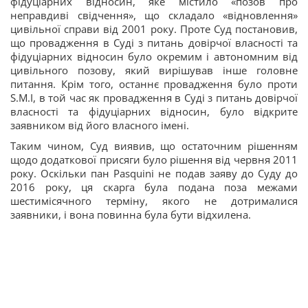
фідуціарних відносин, яке містило «позов про
неправдиві свідчення», що складало «відновлення»
цивільної справи від 2001 року. Проте Суд постановив,
що провадження в Суді з питань довірчої власності та
фідуціарних відносин було окремим і автономним від
цивільного позову, який вирішував інше головне
питання. Крім того, останнє провадження було проти
S.M.I, в той час як провадження в Суді з питань довірчої
власності та фідуціарних відносин, було відкрите
заявником від його власного імені.
Таким чином, Суд виявив, що остаточним рішенням
щодо додаткової присяги було рішення від червня 2011
року. Оскільки пан Pasquini не подав заяву до Суду до
2016 року, ця скарга була подана поза межами
шестимісячного терміну, якого не дотрималися
заявники, і вона повинна була бути відхилена.