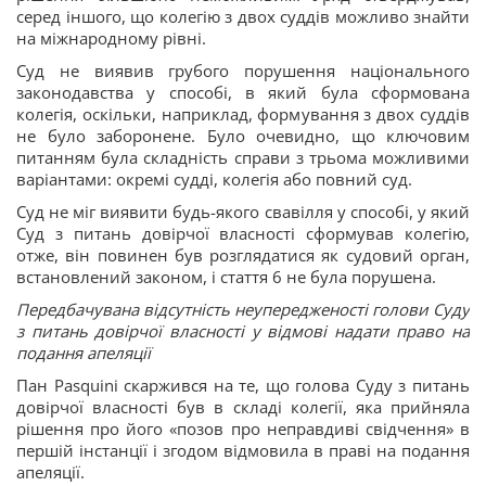
серед іншого, що колегію з двох суддів можливо знайти
на міжнародному рівні.
Суд не виявив грубого порушення національного
законодавства у способі, в який була сформована
колегія, оскільки, наприклад, формування з двох суддів
не було заборонене. Було очевидно, що ключовим
питанням була складність справи з трьома можливими
варіантами: окремі судді, колегія або повний суд.
Суд не міг виявити будь-якого свавілля у способі, у який
Суд з питань довірчої власності сформував колегію,
отже, він повинен був розглядатися як судовий орган,
встановлений законом, і стаття 6 не була порушена.
Передбачувана відсутність неупередженості голови Суду
з питань довірчої власності у відмові надати право на
подання апеляції
Пан Pasquini скаржився на те, що голова Суду з питань
довірчої власності був в складі колегії, яка прийняла
рішення про його «позов про неправдиві свідчення» в
першій інстанції і згодом відмовила в праві на подання
апеляції.