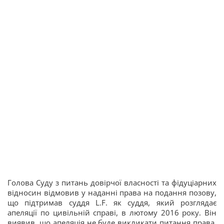
Голова Суду з питань довірчої власності та фідуціарних
відносин відмовив у наданні права на подання позову,
що підтримав суддя L.F. як суддя, який розглядає
апеляції по цивільній справі, в лютому 2016 року. Він
виявив, що апеляція не буде викликати питання права,