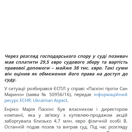
Через розгляд господарського спору у суді позивач
мав сплатити 29,5 євро судового збору та вартість
правової допомоги – майже 38 тис. євро. Такі суми
він оцінив як обмеження його права на доступ до
суду.
У ситуації розбирався ЄСПЛ у справі «Паскіні проти Сан
Марино» (заява № 50956/16), передає
інформаційний
ресурс ECHR: Ukrainian Aspect
.
Енріко Марія Паскіні був власником і директором
компанії, яка у зв’язку з купівлею-продажом акцій
заборгувала близько 4,7 млн. євро фізичній особі В.
Останній подав позов та виграв суд. Під час розгляду