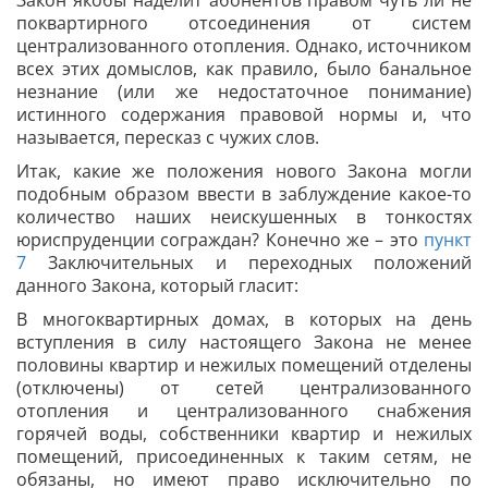
Закон якобы наделит абонентов правом чуть ли не
поквартирного отсоединения от систем
централизованного отопления. Однако, источником
всех этих домыслов, как правило, было банальное
незнание (или же недостаточное понимание)
истинного содержания правовой нормы и, что
называется, пересказ с чужих слов.
Итак, какие же положения нового Закона могли
подобным образом ввести в заблуждение какое-то
количество наших неискушенных в тонкостях
юриспруденции сограждан? Конечно же – это
пункт
7
Заключительных и переходных положений
данного Закона, который гласит:
В многоквартирных домах, в которых на день
вступления в силу настоящего Закона не менее
половины квартир и нежилых помещений отделены
(отключены) от сетей централизованного
отопления и централизованного снабжения
горячей воды, собственники квартир и нежилых
помещений, присоединенных к таким сетям, не
обязаны, но имеют право исключительно по