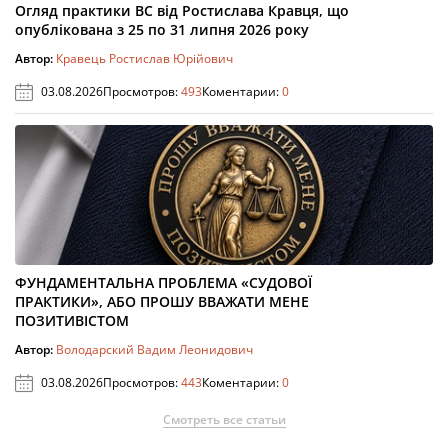
Огляд практики ВС від Ростислава Кравця, що
опублікована з 25 по 31 липня 2026 року
Автор:
Кравець Ростислав Юрійович
03.08.2026
Просмотров:
493
Коментарии:
0
ФУНДАМЕНТАЛЬНА ПРОБЛЕМА «СУДОВОЇ
ПРАКТИКИ», АБО ПРОШУ ВВАЖАТИ МЕНЕ
ПОЗИТИВІСТОМ
Автор:
Володарский Вадим Леонидович
03.08.2026
Просмотров:
443
Коментарии:
0
Смотреть все статьи