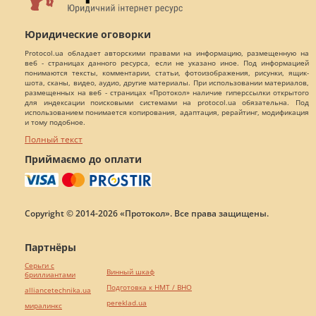
Юридические оговорки
Protocol.ua обладает авторскими правами на информацию, размещенную на
веб - страницах данного ресурса, если не указано иное. Под информацией
понимаются тексты, комментарии, статьи, фотоизображения, рисунки, ящик-
шота, сканы, видео, аудио, другие материалы. При использовании материалов,
размещенных на веб - страницах «Протокол» наличие гиперссылки открытого
для индексации поисковыми системами на protocol.ua обязательна. Под
использованием понимается копирования, адаптация, рерайтинг, модификация
и тому подобное.
Полный текст
Приймаємо до оплати
Copyright © 2014-2026 «Протокол». Все права защищены.
Партнёры
Серьги с
Винный шкаф
бриллиантами
Подготовка к НМТ / ВНО
alliancetechnika.ua
pereklad.ua
миралинкс