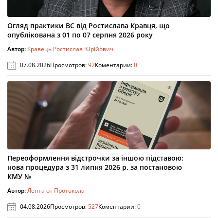
Огляд практики ВС від Ростислава Кравця, що
опублікована з 01 по 07 серпня 2026 року
Автор:
Кравець Ростислав Юрійович
07.08.2026
Просмотров:
92
Коментарии:
0
Переоформлення відстрочки за іншою підставою:
нова процедура з 31 липня 2026 р. за постановою
КМУ №
Автор:
Лента от Протокола
04.08.2026
Просмотров:
527
Коментарии:
0