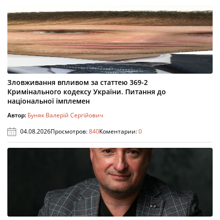
Зловживання впливом за статтею 369-2
Кримінального кодексу України. Питання до
національної імплемен
Автор:
Буняк Валерій Сергійович
04.08.2026
Просмотров:
840
Коментарии:
0