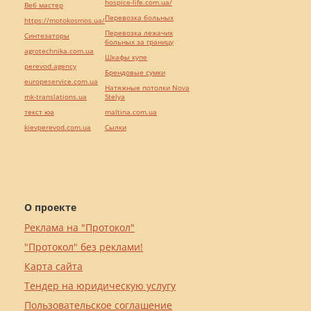
hospice-life.com.ua/
Веб мастер
Перевозка больных
https://motokosmos.ua/
Перевозка лежачих
Синтезаторы
больных за границу
agrotechnika.com.ua
Шкафы купе
perevod.agency
Брендовые сумки
europeservice.com.ua
Натяжные потолки Nova
mk-translations.ua
Stelya
текст юа
maltina.com.ua
kievperevod.com.ua
Cылки
О проекте
Реклама на "Протокол"
"Протокол" без реклами!
Карта сайта
Тендер на юридическую услугу
Пользовательское соглашение