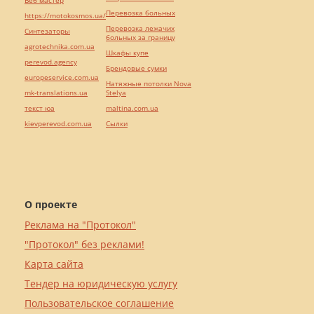
Перевозка больных
https://motokosmos.ua/
Перевозка лежачих
Синтезаторы
больных за границу
agrotechnika.com.ua
Шкафы купе
perevod.agency
Брендовые сумки
europeservice.com.ua
Натяжные потолки Nova
mk-translations.ua
Stelya
текст юа
maltina.com.ua
kievperevod.com.ua
Cылки
О проекте
Реклама на "Протокол"
"Протокол" без реклами!
Карта сайта
Тендер на юридическую услугу
Пользовательское соглашение