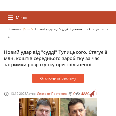
Меню
...
Главная
Новий удар від "судді" Тупицького. Стягує 8 млн.
к...
Новий удар від "судді" Тупицького. Стягує 8
млн. коштів середнього заробітку за час
затримки розрахунку при звільненні
Отключить рекламу
0
4880
13.12.2023
Автор:
Лента от Протокола
1