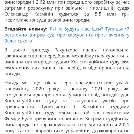
винагороди і 2,62 млн грн середнього заробітку за час
затримки розрахунку при звільненні; колишній суддя
Олександр Касмінін судиться за 5,5 млн грн
невиплаченої суддівської винагороди.
Згадайте новину:
Які ж будуть наслідки? Тупицький
остаточно виграв суд про скасування призначення у
Зеленського
З цього приводу Рахункова палата наголосила:
законодавство не передбачає механізму нарахування та
виплати винагороди суддям Конституційного суду або
обмеження цих виплат на період їх відсторонення від
посади.
Нагадаємо, що після серії президентських указів
наприкінці 2020 року – початку 2021 року, які
стосувалися відсторонення Тупицького від посади судді
Конституційного суду та скасування указів про
призначення Тупицького і Касмініна суддями
Конституційного суду, обом на той час служителям
Феміди було призупинено виплати. Зокрема, суддівська
винагорода не нараховувалася з середини квітня 2021
року. Також співробітники управління держохорони не