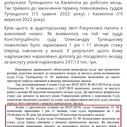
допускали Тупицького та Касмініна до робочих місць.
Так тривало до закінчення терміну повноважень суддів
Тупицького (15 травня 2022 року) і Касмініна (19
вересня 2022 року).
Крім цього, в аудиторському звіті Рахункової палати є
важливий нюанс. Як виявилося, на той час судді
Конституційного суду Олександру Тупицькому
помилково було зараховано 1 рік і 11 місяців стажу
(період навчання у виші). У результаті цього йому
надлишково нараховано доплату до посадового окладу
за вислугу років нараховано 247,13 тис. грн.