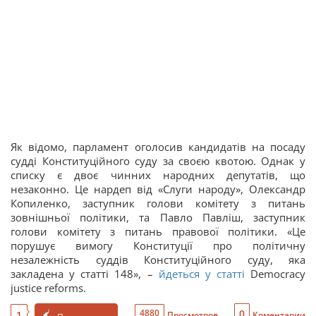
Як відомо, парламент оголосив кандидатів на посаду
судді Конституційного суду за своєю квотою. Однак у
списку є двоє чинних народних депутатів, що
незаконно. Це нардеп від «Слуги народу», Олександр
Копиленко, заступник голови комітету з питань
зовнішньої політики, та Павло Павліш, заступник
голови комітету з питань правової політики. «Це
порушує вимогу Конституції про політичну
незалежність суддів Конституційного суду, яка
закладена у статті 148», –
йдеться у статті
Democracy
justice reforms.
0
4880
1
Просмотров
Коментарии