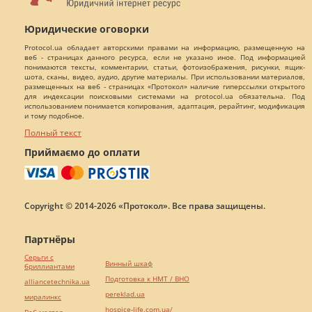
Юридические оговорки
Protocol.ua обладает авторскими правами на информацию, размещенную на
веб - страницах данного ресурса, если не указано иное. Под информацией
понимаются тексты, комментарии, статьи, фотоизображения, рисунки, ящик-
шота, сканы, видео, аудио, другие материалы. При использовании материалов,
размещенных на веб - страницах «Протокол» наличие гиперссылки открытого
для индексации поисковыми системами на protocol.ua обязательна. Под
использованием понимается копирования, адаптация, рерайтинг, модификация
и тому подобное.
Полный текст
Приймаємо до оплати
Copyright © 2014-2026 «Протокол». Все права защищены.
Партнёры
Серьги с
Винный шкаф
бриллиантами
Подготовка к НМТ / ВНО
alliancetechnika.ua
pereklad.ua
миралинкс
hospice-life.com.ua/
Веб мастер