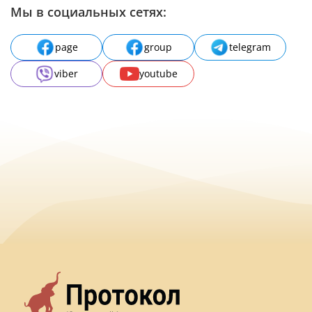
Мы в социальных сетях:
page
group
telegram
viber
youtube